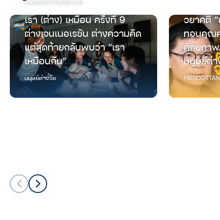
MANOOTTANGWAI
เรา (ต่าง) เหมือน ครั้งที่ 9
วยาคติ “
ต่างเจนเนอเรชัน ต่างความคิด
ทอนคุณค
แต่สุดท้ายกลับพบว่า “เรา
ศักยภาพ
เหมือนกัน”
มนุษย์ต่า
มนุษย์ต่างวัย
MANOOTTAN