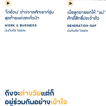
‘โกอ้วน’ ช่างวาดคัทเอาท์รุ่น
เมื่อลูกชายยกให้ “แม่” 
สุดท้ายแห่งตะกั่วป่า
ศักดิ์สิทธิ์ประจำตัว
WORK & BUSINESS
GENERATION GAP
นันท์นภัส โอดคง
นันท์นภัส โอดคง
ถึงจะ
ต่างวัย
แต่ก็
อยู่ร่วมกันอย่าง
เข้าใจ