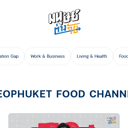
ation Gap
Work & Business
Living & Health
Food
EOPHUKET FOOD CHANN