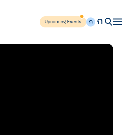
ก
ก
Upcoming Events