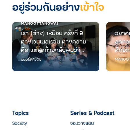
อยู่ร่วมกันอย่าง
เข้าใจ
MANOOTTANGWAI
เรา (ต่าง) เหมือน ครั้งที่ 9
วยาคต
ต่างเจนเนอเรชัน ต่างความ
ลดทอน
คิด แต่สุดท้ายกลับพบว่า
ศักยภ
“เราเหมือนกัน”
มนุษย์
มนุษย์ต่างวัย
MANOOT
Topics
Series & Podcast
Society
จอมวางแผน