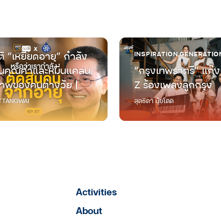
ิ “เหยียดอายุ” กำลัง
INSPIRATION
,
GENERATIO
คุณค่าและหมิ่นแคลน
“กรุงเทพราตรี” แก๊ง
าพของคนต่างวัย |
Z ร้องเพลงลูกกรุง
ต่างวัย Talk EP.87
TANGWAI
สุดธิดา นุ้ยโดด
Activities
About