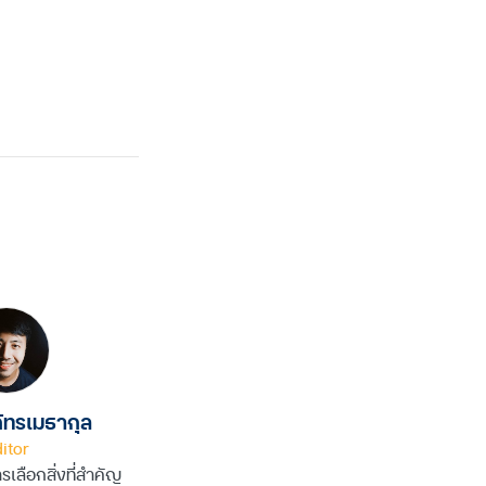
ัทรเมธากุล
itor
เลือกสิ่งที่สำคัญ