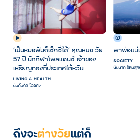
‘เป็นหมอฟันก็เซ็กซี่ได้’ คุณหมอ วัย
พาพ่อแม่เท
57 ปี นักกีฬาโพลแดนซ์ เจ้าของ
SOCIETY
เหรียญทองที่ประเทศไต้หวัน
นินนาท รัตนสุค
LIVING & HEALTH
นันท์นภัส โอดคง
ถึงจะ
ต่างวัย
แต่ก็