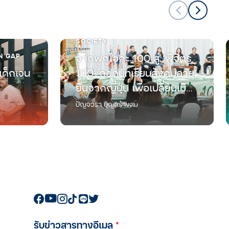
SOCIETY
N GAP
จากฟูกูโอกะ 100 สู่ ‘พิจิตร
เด็กเจน
100’ ถอดบทเรียนสังคมอายุ
ยืนจากญี่ปุ่น เพื่อเปลี่ยนเมือง
ทางผ่านที่มีแต่ผู้สูงวัย ให้เป็น
ปัญจวรา บุญสร้างสม
แลนด์มาร์กใหม่ของการใช้
ชีวิตเกษียณ
รับข่าวสารทางอีเมล
*