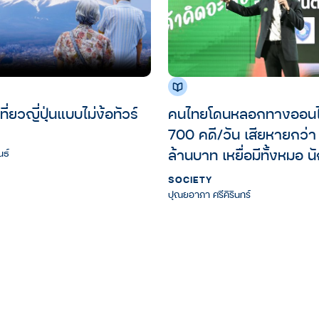
คนไทยโดนหลอกทางออนไล
ี่ยวญี่ปุ่นแบบไม่ง้อทัวร์
700 คดี/วัน เสียหายกว่า 38,000
ล้านบาท เหยื่อมีทั้งหมอ นั
นธ์
และ คนจบดอกเตอร์
SOCIETY
ปุณยอาภา ศรีคิรินทร์