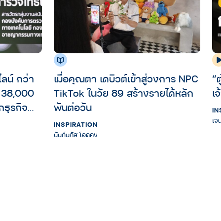
น์ กว่า
เมื่อคุณตา เดบิวต์เข้าสู่วงการ NPC
“
TikTok ในวัย 89 สร้างรายได้หลัก
เ
กธุรกิจ
พันต่อวัน
IN
เจ
INSPIRATION
นันท์นภัส โอดคง