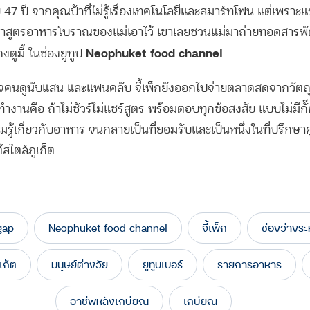
 47 ปี จากคุณป้าที่ไม่รู้เรื่องเทคโนโลยีและสมาร์ทโฟน แต่เพรา
ษาสูตรอาหารโบราณของแม่เอาไว้ เขาเลยชวนแม่มาถ่ายทอดสารพั
Neophuket food channel
งตูมี้ ในช่องยูทูป
ใจคนดูนับแสน และแฟนคลับ จี้เพ็กยังออกไปจ่ายตลาดสดจากวัตถุด
ทำงานคือ ถ้าไม่ชัวร์ไม่แชร์สูตร พร้อมตอบทุกข้อสงสัย แบบไม่มีกั
้เกี่ยวกับอาหาร จนกลายเป็นที่ยอมรับและเป็นหนึ่งในที่ปรึกษา
้สไตล์ภูเก็ต
gap
Neophuket food channel
จี้เพ็ก
ช่องว่างระ
ูเก็ต
มนุษย์ต่างวัย
ยูทูบเบอร์
รายการอาหาร
อาชีพหลังเกษียณ
เกษียณ