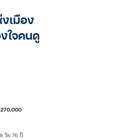
ห่งเมือง
องใจคนดู
า 270,000
ต วัย 76 ปี