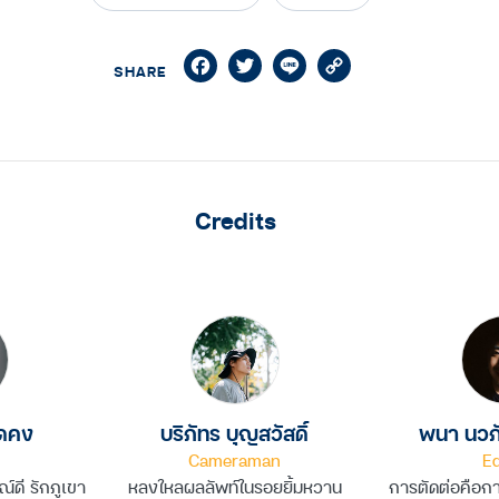
Facebook
Twitter
Line
Copy
SHARE
Link
Credits
อดคง
บริภัทร บุญสวัสดิ์
พนา นวภ
Cameraman
Ed
์ดี รักภูเขา
หลงใหลผลลัพท์ในรอยยิ้มหวาน
การตัดต่อคือการ