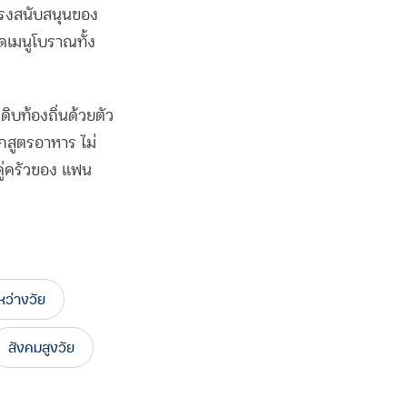
ะแรงสนับสนุนของ
ดเมนูโบราณทั้ง
ิบท้องถิ่นด้วยตัว
๊กสูตรอาหาร ไม่
คู่ครัวของ แฟน
หว่างวัย
สังคมสูงวัย