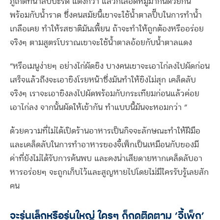
ภูเก็ตที่นำสับปะรด แตงกวา แล้วก็เลือดหมูมากินด้วยกัน
พร้อมกับน้ำราด ซึ่งคนสมัยนี้เขาจะใช้น้ำตาลปี๊บในการทำน้ำ
เกลือเคย ทำให้รสชาติมันเพี้ยน ถ้าจะทำให้ถูกต้องหรืออร่อย
จริงๆ ตามสูตรโบราณเขาจะใช้น้ำตาลอ้อยกับน้ำตาลแดง
“หรือเมนูง่ายๆ อย่างไก่ผัดขิง บางคนเขาจะเอาไก่ลงไปผัดก่อน
เสร็จแล้วถึงจะเอาขิงโรยหน้าซึ่งมันทำให้ขิงไม่สุก เคล็ดลับ
จริงๆ เราจะเอาขิงลงไปผัดพร้อมกับกระเทียมก่อนแล้วค่อย
เอาไก่ลง จากนั้นผัดให้เข้ากัน ทำแบบนี้มันจะหอมกว่า ”
ด้วยความที่ไม่ได้เปิดร้านอาหารเป็นกิจจะลักษณะทำให้ฝีมือ
และเคล็ดลับในการทำอาหารของจี้เพ็กเป็นเหมือนกับของมี
ค่าที่ยังไม่ได้รับการค้นพบ และคงน่าเสียดายหากเคล็ดลับอา
หารอร่อยๆ จะถูกเก็บไว้และสูญหายไปโดยไม่มีใครรับรู้เลยสัก
คน
จะรุ่นเล็กหรือรุ่นใหญ่ ใครๆ ก็กดติดตาม ‘จี้เพ็ก’