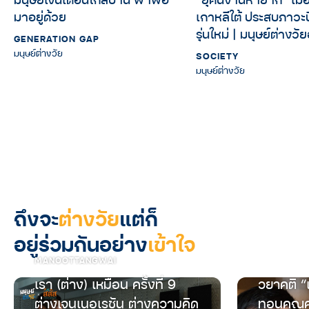
มาอยู่ด้วย
เกาหลีใต้ ประสบภาวะนี
รุ่นใหม่ | มนุษย์ต่างวั
GENERATION GAP
มนุษย์ต่างวัย
SOCIETY
มนุษย์ต่างวัย
ถึงจะ
ต่างวัย
แต่ก็
อยู่ร่วมกันอย่าง
เข้าใจ
MANOOTTANGWAI
เรา (ต่าง) เหมือน ครั้งที่ 9
วยาคติ “
ต่างเจนเนอเรชัน ต่างความคิด
ทอนคุณค