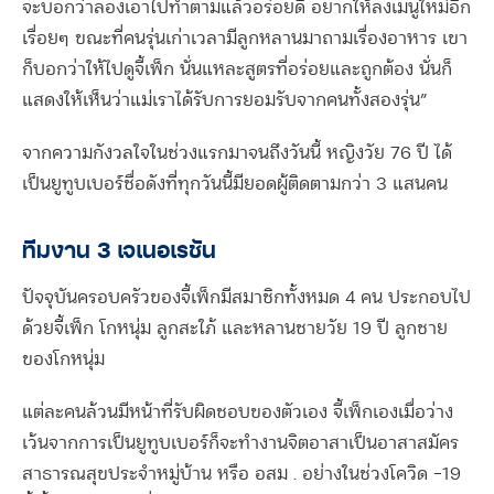
จะบอกว่าลองเอาไปทำตามแล้วอร่อยดี อยากให้ลงเมนูใหม่อีก
เรื่อยๆ ขณะที่คนรุ่นเก่าเวลามีลูกหลานมาถามเรื่องอาหาร เขา
ก็บอกว่าให้ไปดูจี้เพ็ก นั่นแหละสูตรที่อร่อยและถูกต้อง นั่นก็
แสดงให้เห็นว่าแม่เราได้รับการยอมรับจากคนทั้งสองรุ่น”
จากความกังวลใจในช่วงแรกมาจนถึงวันนี้ หญิงวัย 76 ปี ได้
เป็นยูทูบเบอร์ชื่อดังที่ทุกวันนี้มียอดผู้ติดตามกว่า 3 แสนคน
ทีมงาน 3 เจเนอเรชัน
ปัจจุบันครอบครัวของจี้เพ็กมีสมาชิกทั้งหมด 4 คน ประกอบไป
ด้วยจี้เพ็ก โกหนุ่ม ลูกสะใภ้ และหลานชายวัย 19 ปี ลูกชาย
ของโกหนุ่ม
แต่ละคนล้วนมีหน้าที่รับผิดชอบของตัวเอง จี้เพ็กเองเมื่อว่าง
เว้นจากการเป็นยูทูบเบอร์ก็จะทำงานจิตอาสาเป็นอาสาสมัคร
สาธารณสุขประจำหมู่บ้าน หรือ อสม . อย่างในช่วงโควิด -19