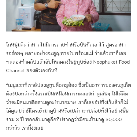
โกหนุ่มคิดว่าหากไม่มีการถ่ายทำหรือบันทึกเอาไว้ สูตรอาหา
รอร่อยๆ หลายอย่างจะสูญหายไปพร้อมแม่ ว่าแล้วเขาก็เลย
ทดลองทำคลิปแล้วอัปโหลดลงในยูทูบช่อง Neophuket Food
Channel ของตัวเองทันที
“เมนูแรกที่เราอัปลงยูทูบคือหมูฮ้อง ซึ่งเป็นอาหารของคนภูเก็ต
ต้องบอกว่าครั้งแรกเป็นเหมือนการทดลองทำดูเล่นๆ ไม่ได้คิด
ว่าจะมีคนมาติดตามดูอะไรมากมาย เราก็เลยอัปทิ้งไว้แล้วก็ไม่
ได้ดูเลยว่ามีใครเข้ามาดูบ้างหรือเปล่า เราปล่อยทิ้งไว้อย่างนั้น
ร่วม 3 ปี พอกลับมาดูอีกทีปรากฏว่ามีคนเข้ามาดู 30,000
กว่าวิว เรานี่งงเลย