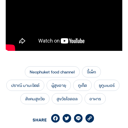
Neophuket food channel
จี้เพ็ก
ปราณี มานะจิตต์
ผู้สูงอายุ
ภูเก็ต
ยูทูบเบอร์
สังคมสูงวัย
สูงวัยไอดอล
อาหาร
Facebook
Twitter
Line
Copy
SHARE