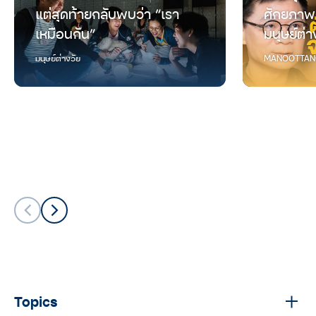
แต่สุดท้ายกลับพบว่า “เรา
ศักยภาพ
เหมือนกัน”
มนุษย์ต่า
มนุษย์ต่างวัย
MANOOTTAN
Topics