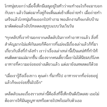
โกหนุ่มบอกว่าเมื่อจี้เพ็กมีเมนูอยู่ในหัวว่าจะทำอะไรก็จะมาบอก
กับเขา แล้ววันต่อมาทั้งคู่ก็จะตื่นแต่เช้าเพื่อถ่ายทำ เมื่อถ่ายทำ
เสร็จแล้วโกหนุ่มก็จะออกไปทำงาน พอเลิกงานก็จะกลับบ้าน
มาตัดต่อแล้วอัปโหลดลงยูทูบแบบวันเว้นวัน
“ทุกคลิปที่เราทำนอกจากเคล็ดลับในการทำอาหารแล้ว สิ่งที่
สำคัญมากไม่แพ้กันเลยก็คือการที่แม่จะมีเรื่องเล่าแล้วก็ที่มา
เกี่ยวกับสิ่งที่กำลังทำ เราว่าเรื่องเล่าเหล่านี้เป็นเสน่ห์ที่ทำให้
คนติดตามแม่มากขึ้น เนื่องจากคนเดี๋ยวนี้เขาไม่ได้นิยมบริโภค
อาหารที่ความอร่อยอย่างเดียวแล้ว แต่เขายังเสพสตอรีด้วย
“เมื่อเรารู้ถึงเรื่องราว คุณค่า ที่มาที่ไป อาหารจากที่อร่อยอยู่
แล้วก็จะอร่อยขึ้นไปอีก”
เคล็ดลับและเรื่องราวเหล่านี้คือสิ่งที่จี้เพ็กยินดีเปิดเผย เธอไม่
ต้องการให้มันสูญหายหรือตายไปพร้อมกับตัวเธอ