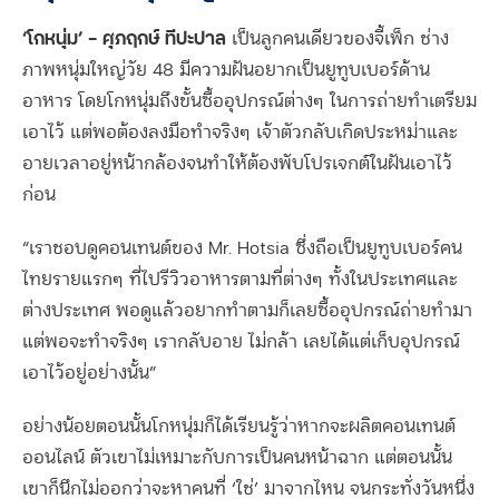
‘
โกหนุ่ม
’
– ศุภฤกษ์ ทีปะปาล
เป็นลูกคนเดียวของจี้เพ็ก ช่าง
ภาพหนุ่มใหญ่วัย 48 มีความฝันอยากเป็นยูทูบเบอร์ด้าน
อาหาร โดยโกหนุ่มถึงขั้นซื้ออุปกรณ์ต่างๆ ในการถ่ายทำเตรียม
เอาไว้ แต่พอต้องลงมือทำจริงๆ เจ้าตัวกลับเกิดประหม่าและ
อายเวลาอยู่หน้ากล้องจนทำให้ต้องพับโปรเจกต์ในฝันเอาไว้
ก่อน
“เราชอบดูคอนเทนต์ของ Mr. Hotsia ซึ่งถือเป็นยูทูบเบอร์คน
ไทยรายแรกๆ ที่ไปรีวิวอาหารตามที่ต่างๆ ทั้งในประเทศและ
ต่างประเทศ พอดูแล้วอยากทำตามก็เลยซื้ออุปกรณ์ถ่ายทำมา
แต่พอจะทำจริงๆ เรากลับอาย ไม่กล้า เลยได้แต่เก็บอุปกรณ์
เอาไว้อยู่อย่างนั้น”
อย่างน้อยตอนนั้นโกหนุ่มก็ได้เรียนรู้ว่าหากจะผลิตคอนเทนต์
ออนไลน์ ตัวเขาไม่เหมาะกับการเป็นคนหน้าฉาก แต่ตอนนั้น
เขาก็นึกไม่ออกว่าจะหาคนที่ ‘ใช่’ มาจากไหน จนกระทั่งวันหนึ่ง