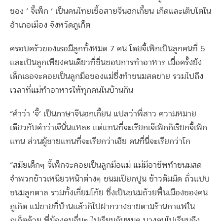
ของ ‘ จี้เพ็ก ’ เป็นคนไทยเชื้อสายจีนฮกเกี้ยน เกิดและเติบโตใน
อำเภอเมือง จังหวัดภูเก็ต
ครอบครัวของเธอมีลูกทั้งหมด 7 คน โดยจี้เพ็กเป็นลูกคนที่ 5
และเป็นลูกเพียงคนเดียวที่ชื่นชอบการทำอาหาร เมื่อครั้งยัง
เด็กเธอจะคอยเป็นลูกมือของแม่ซึ่งทำขนมสดขาย รวมไปถึง
เวลาที่แม่ทำอาหารให้ทุกคนในบ้านกิน
“คำว่า ‘จี้’ เป็นภาษาจีนฮกเกี้ยน แปลว่าพี่สาว ความหมาย
เดียวกับคำว่าเจ๊นั่นแหละ แต่แทนที่จะเรียกเจ๊เพ็กก็เรียกจี้เพ็ก
แทน ส่วนผู้ชายแทนที่จะเรียกว่าเฮีย คนที่นี่จะเรียกว่าโก
“สมัยเด็กๆ จี้เพ็กจะคอยเป็นลูกมือแม่ แม่มีอาชีพทำขนมสด
จำพวกข้าวเหนียวหน้าต่างๆ ขนมเปียกปูน ข้าวต้มมัด ถั่วแปบ
ขนมลูกตาล รวมทั้งเกี่ยมโก้ย ซึ่งเป็นขนมถ้วยพื้นเมืองของคน
ภูเก็ต แม่ขายที่บ้านแล้วก็ไปฝากวางขายตามร้านกาแฟใน
ภูเก็ตด้วย พี่น้องคนอื่นๆ ไปเรียนกันหมด บางคนไปเรียนถึง