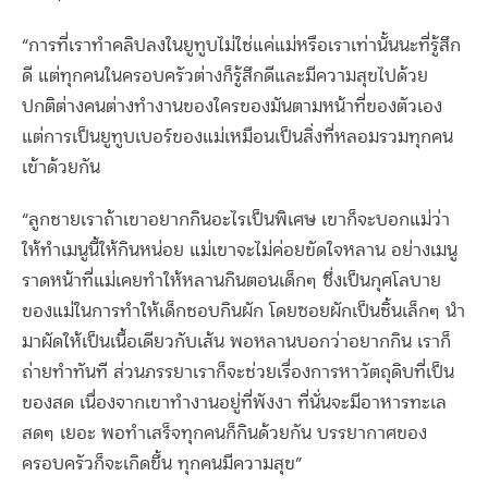
“การที่เราทำคลิปลงในยูทูบไม่ใช่แค่แม่หรือเราเท่านั้นนะที่รู้สึก
ดี แต่ทุกคนในครอบครัวต่างก็รู้สึกดีและมีความสุขไปด้วย
ปกติต่างคนต่างทำงานของใครของมันตามหน้าที่ของตัวเอง
แต่การเป็นยูทูบเบอร์ของแม่เหมือนเป็นสิ่งที่หลอมรวมทุกคน
เข้าด้วยกัน
“ลูกชายเราถ้าเขาอยากกินอะไรเป็นพิเศษ เขาก็จะบอกแม่ว่า
ให้ทำเมนูนี้ให้กินหน่อย แม่เขาจะไม่ค่อยขัดใจหลาน อย่างเมนู
ราดหน้าที่แม่เคยทำให้หลานกินตอนเด็กๆ ซึ่งเป็นกุศโลบาย
ของแม่ในการทำให้เด็กชอบกินผัก โดยซอยผักเป็นชิ้นเล็กๆ นำ
มาผัดให้เป็นเนื้อเดียวกับเส้น พอหลานบอกว่าอยากกิน เราก็
ถ่ายทำทันที ส่วนภรรยาเราก็จะช่วยเรื่องการหาวัตถุดิบที่เป็น
ของสด เนื่องจากเขาทำงานอยู่ที่พังงา ที่นั่นจะมีอาหารทะเล
สดๆ เยอะ พอทำเสร็จทุกคนก็กินด้วยกัน บรรยากาศของ
ครอบครัวก็จะเกิดขึ้น ทุกคนมีความสุข”