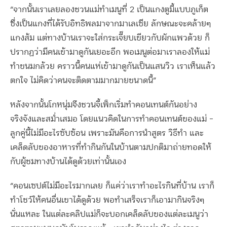
“จากนั้นเราเลยลองชวนแม่ทำเมนูที่ 2 เป็นแกงตูมี้แบบภูเก็ต
ซึ่งเป็นแกงที่ได้รับอิทธิพลมาจากมาเลเซีย ลักษณะจะคล้ายๆ
แกงส้ม แต่ทางบ้านเราจะใส่กระเจี๊ยบเขียวกับผักแพวด้วย ก็
ปรากฏว่ามีคนเข้ามาดูกันเยอะอีก พอเมนูต่อมาเราลองให้แม่
ทำขนมกล้วย คราวนี้คนแห่เข้ามาดูกันเป็นแสนวิว เราเห็นแล้ว
ตกใจ ไม่คิดว่าคนจะติดตามมากมายขนาดนี้”
หลังจากนั้นโกหนุ่มจึงชวนจี้เพ็กเริ่มทำคอนเทนต์กันอย่าง
จริงจังและสม่ำเสมอ โดยแนวคิดในการทำคอนเทนต์ของแม่ –
ลูกคู่นี้ไม่มีอะไรซับซ้อน เพราะมันคือการนำสูตร วิธีทำ และ
เคล็ดลับของอาหารที่ทำกินกันในบ้านตามปกติมาถ่ายทอดให้
กับผู้ชมทางบ้านได้ดูด้วยเท่านั้นเอง
“คอนเซปต์ไม่มีอะไรมากเลย ก็แค่ว่าเราทำอะไรกินที่บ้าน เราก็
ทำโชว์ให้คนอื่นเขาได้ดูด้วย พอทำเสร็จเราก็เอามากินจริงๆ
นั่นแหละ ในแต่ละคลิปแม่ก็จะบอกเคล็ดลับของแต่ละเมนูว่า