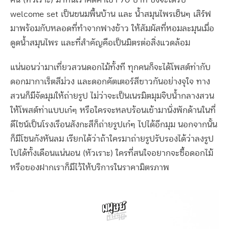
คน (หัวเราะ) มาที่นี่เราคิดค่าเข้า 70 บาท ซึ่งจะได้รับ
welcome set เป็นขนมพื้นบ้าน และ น้ำสมุนไพรเย็นๆ เสิร์ฟ
มาพร้อมกับหลอดที่ทำจากฟางข้าว ให้สัมผัสที่หอมละมุนเมื่อ
ดูดน้ำสมุนไพร และที่สำคัญคือเป็นมิตรต่อสิ่งแวดล้อม
แน่นอนว่ามาเที่ยวสวนดอกไม้ทั้งที ทุกคนก็จะได้โพสต์ท่ากับ
ดอกมากาเร็ตสีม่วง และดอกคัตเตอร์สีขาวกันอย่างจุใจ ทาง
สวนก็มีจัดมุมให้ถ่ายรูป ไม่ว่าจะเป็นเนรมิตมุมจิบน้ำกลางสวน
ให้โพสต์ท่าแบบเก๋ๆ หรือใครจะหลบร้อนเข้ามานั่งพักด้านในที่
ดีไซน์เป็นโรงเรือนสังกะสีก็ถ่ายรูปเก๋ๆ ไปได้อีกมุม นอกจากนั้น
ก็มีโซนกังหันลม เรียกได้ว่าถ้าใครมาถ่ายรูปรับรองได้ว่าลงรูป
ไปได้ทั้งเดือนแน่นอน (หัวเราะ) ใครที่สนใจอยากจะซื้อดอกไม้
หรือของฝากเราก็มีไว้ให้บริการในราคามิตรภาพ