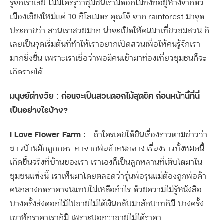
รู้จักเราเลย ไม่มีใครรู้ว่าชุมชนเรามีดอกไม้ทั้งที่อยู่ห่างจากตัว
เมืองเชียงใหม่แค่ 10 กิโลเมตร คุณโจ้ จาก rainforest มาจุด
ประกายว่า สวนเราสวยมาก น่าจะเปิดให้คนมาเที่ยวชมสวน ก็
เลยเป็นจุดเริ่มต้นที่ทำให้เราอยากเปิดสวนเพื่อให้คนรู้จักเรา
มากยิ่งขึ้น เพราะเราเชื่อว่าพอมีคนเข้ามาท่องเที่ยวชุมชนก็จะ
เกิดรายได้
มนุษย์ต่างวัย : ก่อนจะเป็นสวนดอกไม้สุดชิค ก่อนหน้านี้ที่นี่
เป็นอย่างไรบ้าง?
I Love Flower Farm :
ถ้าใครเคยได้ยินเรื่องราวตามข่าวว่า
ชาวบ้านมักถูกกดราคาจากพ่อค้าคนกลาง เรื่องราวทั้งหมดนี้
เกิดขึ้นจริงที่บ้านของเรา เราเองก็เป็นลูกหลานที่เติบโตมาใน
ชุมชนแห่งนี้ เราเห็นมาโดยตลอดว่ารุ่นพ่อรุ่นแม่ต้องถูกพ่อค้า
คนกลางกดราคาจนแทบไม่เหลือกำไร ด้วยความไม่รู้หนังสือ
บางครั้งส่งดอกไม้ไปขายไม่ได้เงินกลับมาสักบาทก็มี บางครั้ง
เขาหักราคาเราก็มี เพราะบอกว่าขายไม่ได้ราคา