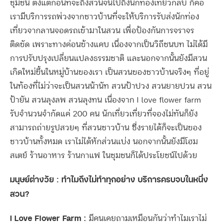
ชุมชน ตั้งแต่ก่อนที่จะถึงสวนจนไปถึงนักท่องเที่ยวกลับ ก็คือ
เรามีบริการรถพ่วงจากชาวบ้านที่จะให้บริการรับส่งนักท่อง
เที่ยวจากลานจอดรถเข้ามาในสวน เพื่อป้องกันการจราจร
ติดขัด เพราะทางค่อนข้างแคบ เนื่องจากเป็นวิถีชนบท ไม่ได้มี
การปรับปรุงเปลี่ยนแปลงธรรมชาติ และนอกจากนั้นยังมีสวน
เกิดใหม่ขึ้นในหมู่บ้านของเรา เป็นสวนของชาวบ้านจริงๆ ที่อยู่
ในท้องที่ไม่ว่าจะเป็นสวนน้านัท สวนป้าปวง สวนยายปวน สวน
ป้ายัน สวนลุงลพ สวนลุงทน เนื่องจาก I love flower farm
รับจำนวนจำกัดแค่ 200 คน นักเที่ยวเที่ยวที่จองไม่ทันก็ยัง
สามารถถ่ายรูปสวยๆ ที่สวนชาวบ้าน ซึ่งรายได้ก็จะเป็นของ
ชาวบ้านทั้งหมด เราไม่ได้หักส่วนแบ่ง นอกจากนั้นยังมีโฮม
สเตย์ ร้านอาหาร ร้านกาแฟ ในชุมชนก็ได้ประโยชน์ไปด้วย
มนุษย์ต่างวัย : ทำไมถึงไม่ทำทุกอย่าง บริการครบจบในหนึ่ง
สวน?
I Love Flower Farm :
มีคนเคยถามเหมือนกันว่าทำไมเราไม่