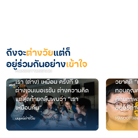
ถึงจะ
ต่างวัย
แต่ก็
อยู่ร่วมกันอย่าง
เข้าใจ
MANOOTTANGWAI
เรา (ต่าง) เหมือน ครั้งที่ 9
วยาคติ “
ต่างเจนเนอเรชัน ต่างความคิด
ทอนคุณค
แต่สุดท้ายกลับพบว่า “เรา
ศักยภาพ
เหมือนกัน”
มนุษย์ต่า
มนุษย์ต่างวัย
MANOOTTAN