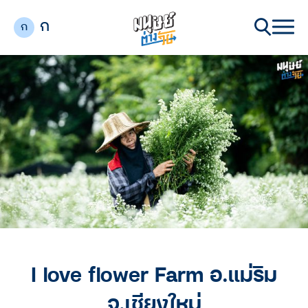
ก
ก
I love flower Farm อ.แม่ริม
จ.เชียงใหม่