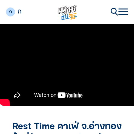
ก
ก
Rest Time คาเฟ่ จ.อ่างทอง