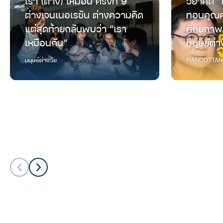
เรา (ต่าง) เหมือน ครั้งที่ 9
วยาคติ “
ต่างเจนเนอเรชัน ต่างความคิด
ทอนคุณค
แต่สุดท้ายกลับพบว่า “เรา
ศักยภาพ
เหมือนกัน”
มนุษย์ต่า
มนุษย์ต่างวัย
MANOOTTAN