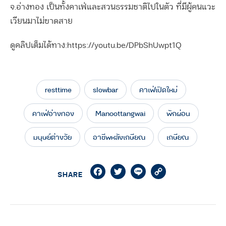
จ.อ่างทอง เป็นทั้งคาเฟ่และสวนธรรมชาติไปในตัว ที่มีผู้คนแวะ
เวียนมาไม่ขาดสาย
ดูคลิปเต็มได้ทาง:https://youtu.be/DPbShUwpt1Q
resttime
slowbar
คาเฟ่เปิดใหม่
คาเฟ่อ่างทอง
Manoottangwai
พักผ่อน
มนุษย์ต่างวัย
อาชีพหลังเกษียณ
เกษียณ
Facebook
Twitter
Line
Copy
SHARE
Link