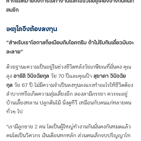
หากแต่หมายถึงการได้ทำงานและใช้ชีวิตอยู่เคียงข้างกับคนที่
ตนรัก
เหตุใดจึงต้องลงทุน
“สำหรับเราโอกาสก็เหมือนกับไอศกรีม ถ้าไม่รีบกินเดี๋ยวมันจะ
ละลาย
“
ด้วยฐานะความเป็นอยู่ในช่วงชีวิตหลังวัยเกษียณที่มั่นคง คุณ
อารัติ วินิจฉัยกุล
สุชาดา วินิจฉัย
ลุง
วัย 70 ปีและคุณป้า
กุล
วัย 67 ปี ไม่มีความจำเป็นลงทุนลงแรงทำอะไรให้ชีวิตต้อง
ลำบากหรือเกิดความสุ่มเสี่ยงอีก สองสามีภรรยา ควรจะอยู่
บ้านเลี้ยงหลาน ปลูกต้นไม้ นั่งดูทีวี เหมือนกับคนแก่หลายคน
ทั่วๆ ไป
“เรามีลูกชาย 2 คน โตเป็นผู้ใหญ่ทำงานกันมั่นคงกันหมดแล้ว
คนโตเป็นวิศวกร เงินเดือนหกหลัก ส่วนคนเล็กจบปริญญาโท