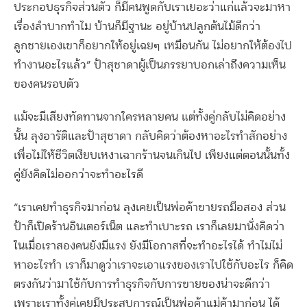
ประกอบธุรกิจส่วนตัว ก็มีคนพูดกับเราเยอะว่าแก่แล้วจะมาหา
เรื่องลำบากทำไม บ้านก็มีฐานะ อยู่บ้านปลูกต้นไม้ดีกว่า
ลูกชายเองเขาก็อยากให้อยู่เฉยๆ เหมือนกัน ไม่อยากให้ต้องไป
ทำงานอะไรแล้ว” ป้าสุชาดาผู้เป็นภรรยาบอกเล่าถึงความเห็น
ของคนรอบตัว
แม้จะมีเสียงทัดทานจากใครหลายคน แต่ทั้งคู่กลับไม่คิดอย่าง
นั้น ลุงอารัติและป้าสุชาดา กลับคิดว่าต้องหาอะไรทำสักอย่าง
เพื่อไม่ให้ชีวิตเงียบเหงาเฉากร้านจนเกินไป เพียงแต่ตอนนั้นทั้ง
คู่ยังคิดไม่ออกว่าจะทำอะไรดี
“เราเคยทำธุรกิจมาก่อน ลุงเคยเป็นพ่อค้าขายรถมือสอง ส่วน
ป้าก็เปิดร้านอินเตอร์เน็ต และทำเบาะรถ เราก็เลยมานั่งคิดว่า
ในเมื่อเราสองคนยังมีแรง ยังมีโอกาสที่จะทำอะไรได้ ทำไมไม่
หาอะไรทำ เราก็มาดูว่าเราจะเอาแรงของเราไปใช้กับอะไร ก็คิด
ตรงกันว่ามาใช้กับการทำธุรกิจกับการขายของน่าจะดีกว่า
เพราะเราทั้งคู่เคยมีประสบการณ์เป็นพ่อค้าแม่ค้ามาก่อน ได้