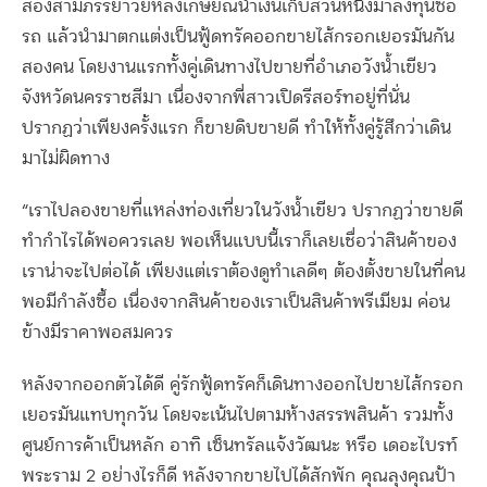
สองสามีภรรยาวัยหลังเกษียณนำเงินเก็บส่วนหนึ่งมาลงทุนซื้อ
รถ แล้วนำมาตกแต่งเป็นฟู้ดทรัคออกขายไส้กรอกเยอรมันกัน
สองคน โดยงานแรกทั้งคู่เดินทางไปขายที่อำเภอวังน้ำเขียว
จังหวัดนครราชสีมา เนื่องจากพี่สาวเปิดรีสอร์ทอยู่ที่นั่น
ปรากฏว่าเพียงครั้งแรก ก็ขายดิบขายดี ทำให้ทั้งคู่รู้สึกว่าเดิน
มาไม่ผิดทาง
“เราไปลองขายที่แหล่งท่องเที่ยวในวังน้ำเขียว ปรากฏว่าขายดี
ทำกำไรได้พอควรเลย พอเห็นแบบนี้เราก็เลยเชื่อว่าสินค้าของ
เราน่าจะไปต่อได้ เพียงแต่เราต้องดูทำเลดีๆ ต้องตั้งขายในที่คน
พอมีกำลังซื้อ เนื่องจากสินค้าของเราเป็นสินค้าพรีเมียม ค่อน
ข้างมีราคาพอสมควร
หลังจากออกตัวได้ดี คู่รักฟู้ดทรัคก็เดินทางออกไปขายไส้กรอก
เยอรมันแทบทุกวัน โดยจะเน้นไปตามห้างสรรพสินค้า รวมทั้ง
ศูนย์การค้าเป็นหลัก อาทิ เซ็นทรัลแจ้งวัฒนะ หรือ เดอะไบรท์
พระราม 2 อย่างไรก็ดี หลังจากขายไปได้สักพัก คุณลุงคุณป้า