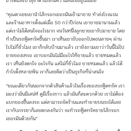
อารัติและป้าสุชาดาเองก็มีความสนใจอยู่ไม่น้อย
“คุณตาเขยเขานำไส้กรอกเยอรมันเข้ามาขาย ทำส่งโรงแรม
และร้านอาหารตั้งแต่เมื่อ 50 กว่าปีก่อน เขาขายมานานแล้ว
แต่เราไม่ได้สนใจอะไรมาก จนวันหนึ่งลูกชายเขารับมาขาย โดย
ทำเป็นรถฟู้ดทรัคขึ้นมา เราเห็นเขาขับออกไปตอนสายๆ ผ่าน
ไปไม่กี่ชั่วโมง เขาก็กลับบ้านมาแล้ว เรายังถามเขาว่าวันนี้ไม่ไป
ขายของเหรอ เขาบอกมันไม่มีอะไรให้ขายแล้ว ขายหมดแล้ว
เรา เห็นยังตกใจ อะไรกัน แค่ไม่กี่ชั่วโมง ขายหมดแล้ว แล้วได้
กำไรตั้งหลายพัน เราก็เลยคิดว่าเป็นธุรกิจที่น่าสนใจ
“ขณะเดียวกันนอกจากตัวสินค้าแล้วในเรื่องของรถฟู้ดทรัค เรา
มองว่ามันมีเสน่ห์ ดูมีเรื่องราว แล้วมันก็สะดวกด้วย เราไม่ต้อง
แบกของขึ้นลงรถ แต่สามารถจัดร้านและทำขายบนรถได้เลย
เรากับภรรยาก็เลยตกลงกันว่า จะทำรถฟู้ดทรัคขายไส้กรอก
เยอรมันด้วยกัน”