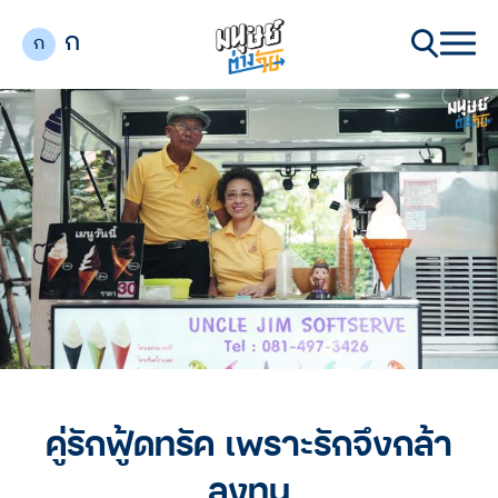
ก
ก
คู่รักฟู้ดทรัค เพราะรักจึงกล้า
ลงทุน