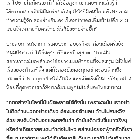
เราไปขายในที่คนเขามีกำลังซื้อสูงๆ เขาเคยทานแล้วรู้ว่า
ไส้กรอกเยอรมันนี่มันอร่อยจริงๆ ยังไงก็มีคนซื้อ แล้วพอเรามา
ทำความรู้จัก ลองย่างกินเอง ก็เลยทำซอสเพิ่มเข้าไปอีก 2-3
แบบให้เหมาะกับคนไทย มันก็ยิ่งขายง่ายขึ้น”
ประสบการณ์จากการเคยประกอบธุรกิจมาก่อนเมื่อครั้งยัง
หนุ่มยังสาวทำให้ทั้งลุงอารัติและป้าสุชาดา ประเมิน
สถานการณ์ของตัวเองได้อย่างแม่นยำก่อนที่จะลงทุน ไม่ใช่แค่
เรื่องของทำเลที่ตั้ง แต่ทั้งสองยังมองทุกอย่างรอบด้านถึง
ขนาดที่ว่าหากทุกอย่างไม่เป็นใจ และเกิดเจ๊งขึ้นมาจริงๆ อย่าง
น้อยที่สุดพวกเขาก็ยังหกล้มบนฟูกไม่ใช่ล้มลงในดงหนาม
“ทุกอย่างในโลกนี้มันผิดพลาดได้ทั้งนั้น เพราะฉะนั้น เราอย่า
ไปคิดด้านบวกอย่างเดียว ต้องมองด้านลบ ด้านไม่สมหวัง
ด้วย ลุงกับป้าก็มองและคุยกันว่า ถ้ามันเกิดเจ๊งขึ้นมาจริงๆ
หรือถ้าเกิดเราสองคนทำต่อไม่ไหว อย่างน้อยรถฟู้ดทรัคที่เรา
ซื้อมา เราก็ขาย พอได้เงินก้อนกลับคืนมา เราก็ไม่เจ็บตัวมาก