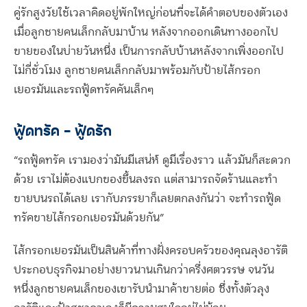
คู่รักสูงวัยใช้เวลาคิดอยู่พักใหญ่ก่อนที่จะได้คำตอบของตัวเอง
เมื่อลูกชายคนเล็กกลับมาบ้าน หลังจากออกเดินทางออกไป
ขายของในบ่ายวันหนึ่ง เป็นการกลับบ้านหลังจากเพิ่งออกไป
ไม่กี่ชั่วโมง ลูกชายคนเล็กกลับมาพร้อมกับป้ายไส้กรอก
เยอรมันและรถฟู้ดทรัคคันเล็กๆ
ฟู้ดทรัค – ฟู้ดรัก
“รถฟู้ดทรัค เรามองว่ามันมีเสน่ห์ ดูมีเรื่องราว แล้วมันก็สะดวก
ด้วย เราไม่ต้องแบกของขึ้นลงรถ แต่สามารถจัดร้านและทำ
ขายบนรถได้เลย เรากับภรรยาก็เลยตกลงกันว่า จะทำรถฟู้ด
ทรัคขายไส้กรอกเยอรมันด้วยกัน”
ไส้กรอกเยอรมันเป็นสินค้าที่ทางฝั่งครอบครัวของคุณลุงอารัติ
ประกอบธุรกิจมาอย่างยาวนานเกินกว่าครึ่งศตวรรษ จนวัน
หนึ่งลูกชายคนเล็กของเขารับนำมาค้าขายต่อ ซึ่งทั้งตัวลุง