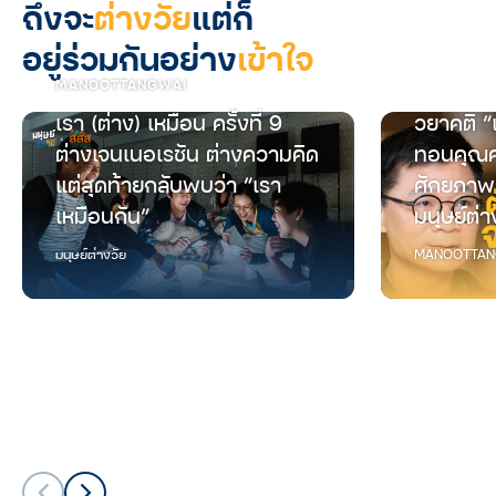
ถึงจะ
ต่างวัย
แต่ก็
อยู่ร่วมกันอย่าง
เข้าใจ
MANOOTTANGWAI
เรา (ต่าง) เหมือน ครั้งที่ 9
วยาคติ “
ต่างเจนเนอเรชัน ต่างความคิด
ทอนคุณค
แต่สุดท้ายกลับพบว่า “เรา
ศักยภาพ
เหมือนกัน”
มนุษย์ต่า
มนุษย์ต่างวัย
MANOOTTAN