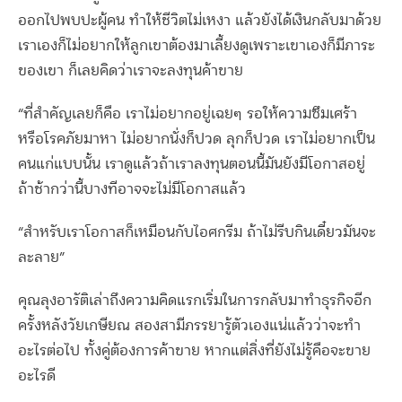
ออกไปพบปะผู้คน ทำให้ชีวิตไม่เหงา แล้วยังได้เงินกลับมาด้วย
เราเองก็ไม่อยากให้ลูกเขาต้องมาเลี้ยงดูเพราะเขาเองก็มีภาระ
ของเขา ก็เลยคิดว่าเราจะลงทุนค้าขาย
“ที่สำคัญเลยก็คือ เราไม่อยากอยู่เฉยๆ รอให้ความซึมเศร้า
หรือโรคภัยมาหา ไม่อยากนั่งก็ปวด ลุกก็ปวด เราไม่อยากเป็น
คนแก่แบบนั้น เราดูแล้วถ้าเราลงทุนตอนนี้มันยังมีโอกาสอยู่
ถ้าช้ากว่านี้บางทีอาจจะไม่มีโอกาสแล้ว
“สำหรับเราโอกาสก็เหมือนกับไอศกรีม ถ้าไม่รีบกินเดี๋ยวมันจะ
ละลาย”
คุณลุงอารัติเล่าถึงความคิดแรกเริ่มในการกลับมาทำธุรกิจอีก
ครั้งหลังวัยเกษียณ สองสามีภรรยารู้ตัวเองแน่แล้วว่าจะทำ
อะไรต่อไป ทั้งคู่ต้องการค้าขาย หากแต่สิ่งที่ยังไม่รู้คือจะขาย
อะไรดี