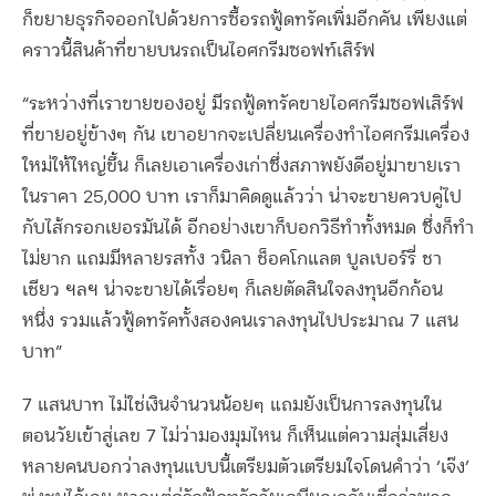
ก็ขยายธุรกิจออกไปด้วยการซื้อรถฟู้ดทรัคเพิ่มอีกคัน เพียงแต่
คราวนี้สินค้าที่ขายบนรถเป็นไอศกรีมซอฟท์เสิร์ฟ
“ระหว่างที่เราขายของอยู่ มีรถฟู้ดทรัคขายไอศกรีมซอฟเสิร์ฟ
ที่ขายอยู่ข้างๆ กัน เขาอยากจะเปลี่ยนเครื่องทำไอศกรีมเครื่อง
ใหม่ให้ใหญ่ขึ้น ก็เลยเอาเครื่องเก่าซึ่งสภาพยังดีอยู่มาขายเรา
ในราคา 25,000 บาท เราก็มาคิดดูแล้วว่า น่าจะขายควบคู่ไป
กับไส้กรอกเยอรมันได้ อีกอย่างเขาก็บอกวิธีทำทั้งหมด ซึ่งก็ทำ
ไม่ยาก แถมมีหลายรสทั้ง วนิลา ช็อคโกแลต บูลเบอร์รี่ ชา
เชียว ฯลฯ น่าจะขายได้เรื่อยๆ ก็เลยตัดสินใจลงทุนอีกก้อน
หนึ่ง รวมแล้วฟู้ดทรัคทั้งสองคนเราลงทุนไปประมาณ 7 แสน
บาท”
7 แสนบาท ไม่ใช่เงินจำนวนน้อยๆ แถมยังเป็นการลงทุนใน
ตอนวัยเข้าสู่เลข 7 ไม่ว่ามองมุมไหน ก็เห็นแต่ความสุ่มเสี่ยง
หลายคนบอกว่าลงทุนแบบนี้เตรียมตัวเตรียมใจโดนคำว่า ‘เจ๊ง’