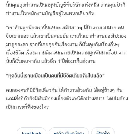
นั้นคุณลุงทำงานเป็นสมุห์บัญชีที่บริษัทแห่งหนึ่ง ส่วนคุณป้าก็
ทำงานเป็นพนักงานบัญชีอยู่ในแผนกเดียวกัน
“เขาเป็นลูกน้องเรานั่นแหละ สมัยสาวๆ นี่ป้าเขาสวยมาก คน
จีบเขาเยอะ แล้วเขาเป็นคนขยัน เราเห็นเขาทำงานมองไปมอง
มาถูกชะตา จากที่เคยคุยกันเรื่องงาน ก็เริ่มคุยกันเรื่องอื่นๆ
เรื่องชีวิต เรื่องความคิด จนกลายเป็นความผูกพันมาเรื่อย จาก
นั้นก็เริ่มคบหากัน แล้วอีก 4 ปีต่อมาก็แต่งงาน
“ทุกวันนี้เราเหมือนเป็นคนที่มีชีวิตเดียวกันไปแล้ว”
คนสองคนที่มีชีวิตเดียวกัน ได้ทำงานด้วยกัน ได้อยู่ข้างๆ กัน
แถมสิ่งที่ทำยังมีเงินมีทองเลี้ยงตัวเองได้อย่างสบาย โดยไม่ต้อง
เป็นภาระที่พึ่งของใคร
food truck
ธุรกิจหลังเกษียณ
ฟู้ดทรัค