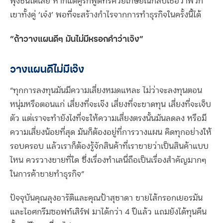
พุ่งชนได้เลย หากแต่คู่รักฟู้ดทรัควัยเกษียณกลับเชื่อว่าพวก
เขาทั้งคู่ ‘เจ๋ง’ พอที่จะสร้างกำไรจากการทำธุรกิจในครั้งนี้ได้
“ถ้าวางแผนดีๆ มันไม่มีหรอกคำว่าเจ๊ง”
วางแผนดีไม่มีเจ๊ง
“ทุกการลงทุนมันมีความเสี่ยงหมดแหละ ไม่ว่าจะลงทุนตอน
หนุ่มหรือตอนแก่ เสี่ยงที่จะเจ๊ง เสี่ยงที่จะขาดทุน เสี่ยงที่จะเจ็บ
ตัว แต่เราจะทำยังไงที่จะให้ความเสี่ยงตรงนั้นมันลดลง หรือมี
ความเสี่ยงน้อยที่สุด มันก็ต้องอยู่ที่การวางแผน คิดทุกอย่างให้
รอบครอบ แล้วเราก็ต้องรู้จักสินค้าที่เราขายว่าเป็นสินค้าแบบ
ไหน ควรวางขายที่ใด ซึ่งเรื่องทำเลนี่ถือเป็นเรื่องสำคัญมากๆ
ในการค้าขายทำธุรกิจ”
ปัจจุบันคุณลุงอารัติและคุณป้าสุชาดา ขายไส้กรอกเยอรมัน
และไอศกรีมซอฟท์เสิร์ฟ มาได้กว่า 4 ปีแล้ว แถมยังได้ทุนคืน