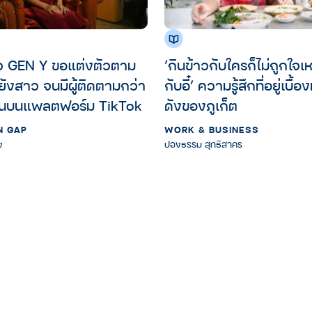
าว GEN Y ขอแต่งตัวตาม
‘กินข้าวกับใครก็ไม่ถูกใจเ
ยังสาว จนมีผู้ติดตามกว่า
กับอี๋’ ความรู้สึกที่อยู่เบื้
คนบนแพลตฟอร์ม TikTok
ดังของภูเก็ต
N GAP
WORK & BUSINESS
ง
ปองธรรม สุทธิสาคร