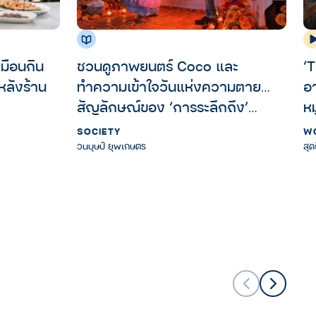
หมือนกิน
ชวนดูภาพยนตร์ Coco และ
‘
องหลังร้าน
ทำความเข้าใจวันแห่งความตาย…
อา
สัญลักษณ์ของ ‘การระลึกถึง’
หม
บุคคลผู้ล่วงลับจากทั่วโลก
SOCIETY
W
วนบุษป์ ยุพเกษตร
สุด