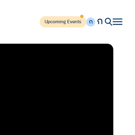
ก
ก
Upcoming Events