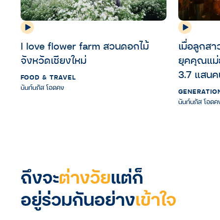
I love flower farm สวนดอกไม้
เมื่อลูกส
จังหวัดเชียงใหม่
ยุคคุณแม่
3.7 แสน
FOOD & TRAVEL
นันท์นภัส โอดคง
GENERATIO
นันท์นภัส โอดค
ถึงจะ
ต่างวัย
แต่ก็
อยู่ร่วมกันอย่าง
เข้าใจ