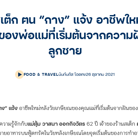
สเต็ก ฅน “กาง” แจ้ง อาชีพใหม
องพ่อแม่ที่เริ่มต้นจากความ
ลูกชาย
FOOD & TRAVEL
นันท์นภัส โอดคง
26 ตุลาคม 2021
กาง” แจ้ง
อาชีพใหม่หลังวัยเกษียณของคุณแม่ที่เริ่มต้นจากฝันขอ
แม่ตุ้ม วาสนา ออกกิจวัตร
ฅ
ความรู้จักกับ
62 ปี เจ้าของร้านสเต็ก
ชีพขายอาหารบนฟู้ดทรัคในวัยหลังเกษียณโดยจุดเริ่มต้นของการทำ