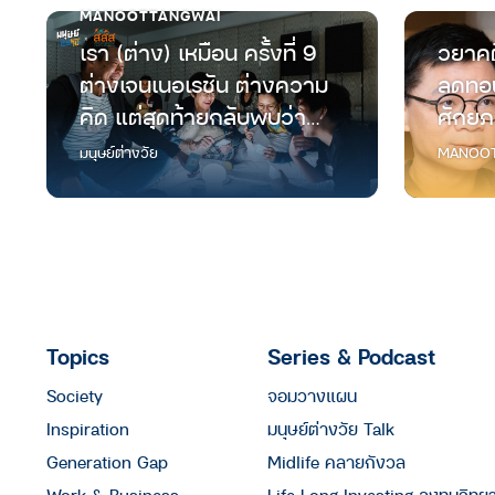
MANOOTTANGWAI
เรา (ต่าง) เหมือน ครั้งที่ 9
วยาคต
ต่างเจนเนอเรชัน ต่างความ
ลดทอน
คิด แต่สุดท้ายกลับพบว่า
ศักยภ
“เราเหมือนกัน”
มนุษย์
มนุษย์ต่างวัย
MANOOT
Topics
Series & Podcast
Society
จอมวางแผน
Inspiration
มนุษย์ต่างวัย Talk
Generation Gap
Midlife คลายกังวล