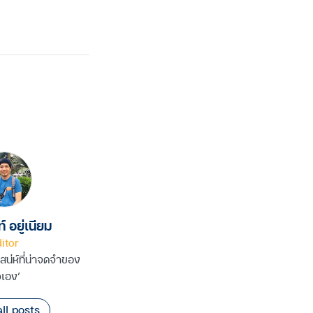
์ อยู่เนียม
itor
เสน่ห์ที่น่าจดจำของ
วเอง’
ll posts