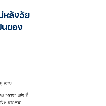
่หลังวัย
ฝันของ
งลูกชาย
น “กาง” แจ้ง
ที่
อาชีพ มากจาก