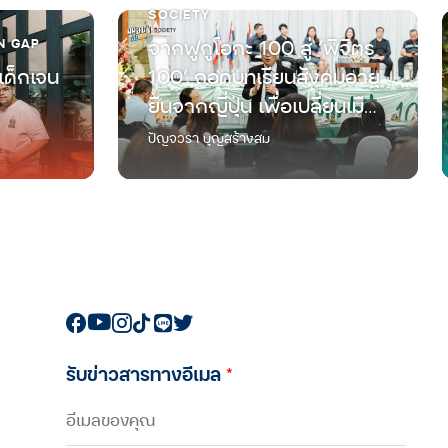
SOCIETY
N GAP
จากฟูกูโอกะ 100 สู่ ‘พิจิตร
เด็กเจน
100’ ถอดบทเรียนสังคมอายุ
ยืนจากญี่ปุ่น เพื่อเปลี่ยนเมือง
ทางผ่านที่มีแต่ผู้สูงวัย ให้เป็น
ปัญจวรา บุญสร้างสม
แลนด์มาร์กใหม่ของการใช้
ชีวิตเกษียณ
รับข่าวสารทางอีเมล
*