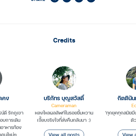
Link
Credits
อดคง
บริภัทร บุญสวัสดิ์
กิตตินันท
Cameraman
Ed
์ดี รักภูเขา
หลงใหลผลลัพท์ในรอยยิ้มหวาน
‘ทุกยุคทุกสมัยมี
ชอบการเดิน
เจี๊ยบจริงใจที่ส่งคืนกลับมา :)
ตั
นอาหารท้อง
View all posts
View a
ักคนใหม่ๆ