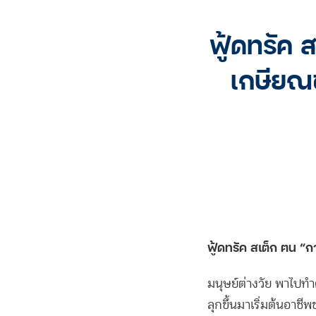
ฟู้ดทรัค 
เกษียณข
ฟู้ดทรัค สเต็ก ฅน “
มนุษย์ต่างวัย พาไปทำ
ลุกขึ้นมาเริ่มต้นอา