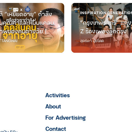
ิ “เหยียดอายุ” กำลัง
INSPIRATION
,
GENERATIO
คุณค่าและหมิ่นแคลน
“กรุงเทพราตรี” แก๊ง
าพของคนต่างวัย |
Z ร้องเพลงลูกกรุง
ต่างวัย Talk EP.87
TANGWAI
สุดธิดา นุ้ยโดด
Activities
About
For Advertising
Contact