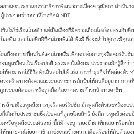
ิสภาและประธานกรรมาธิการพัฒนาการเมืองฯ วุฒิสภา ดำเนินวงเ
ีตผู้ประกาศข่าวสถานีโทรทัศน์ NBT
ชันไม่ใช่เรื่องไกลตัว แต่เป็นเรื่องที่มีความเชื่อมโยงโดยตรงกับส
แค่ขโมยเงิน แต่ขโมยสิทธิที่คนไทยพึงได้ พึงมี ซึ่งจะนำไปสู่การมีคุณภ
้อนถึงสภาวะที่คนในสังคมไทยเริ่มเพิกเฉยต่อการทุจริตคอร์รัปชัน 
้ำซากจนดูเหมือนเป็นเรื่องปกติ ธรรมดาในสังคม ประชาชนมักรู้สึกว่า 
ให้สามารถใช้ชีวิตดำเนินต่อไปได้ เช่น การทำธุรกิจให้คล่องตัว หรื
ครงสร้างทางสังคมและระบบราชการมักบีบให้คนดีอยู่ยาก หากเห็
จถูกระบบคัดออก หรือถูกกีดกันจากความก้าวหน้าทางอาชีพ
วสารบ้านเมืองพูดถึงการทุจริตคอร์รัปชัน มักพูดถึงตัวเลขหรืองบป
่เกิดกับประชาชนซึ่งเป็นคนที่ถูกขโมยสิทธิ ยังมีการพูดถึงค่อน
ร่วมหรือพูดถึงประเด็นเหล่านี้ก็มักจะถูกมองข้าม เพิกเฉย หรือหนัก
ำให้หลายคนไม่อยากเข้ามายุ่งจนสร้างความเดือดร้อนให้กับตัวเอ