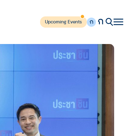
ก
ก
Upcoming Events