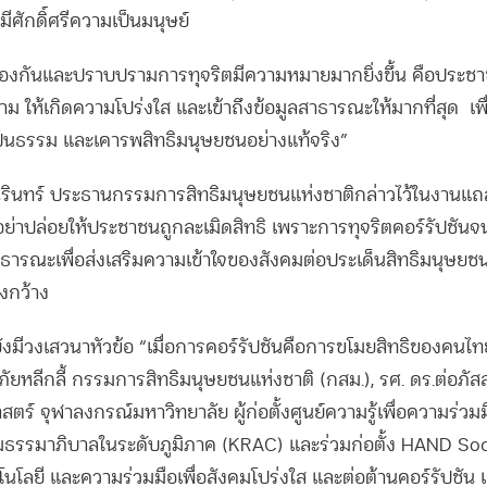
มีศักดิ์ศรีความเป็นมนุษย์
รป้องกันและปราบปรามการทุจริตมีความหมายมากยิ่งขึ้น คือประชา
 ให้เกิดความโปร่งใส และเข้าถึงข้อมูลสาธารณะให้มากที่สุด
เพ
เป็นธรรม และเคารพสิทธิมนุษยชนอย่างแท้จริง”
นทร์ ประธานกรรมการสิทธิมนุษยชนแห่งชาติกล่าวไว้ในงานแถลง
่าปล่อยให้ประชาชนถูกละเมิดสิทธิ เพราะการทุจริตคอร์รัปชันจ
ธารณะเพื่อส่งเสริมความเข้าใจของสังคมต่อประเด็นสิทธิมนุษยชน
งกว้าง
มีวงเสวนาหัวข้อ “เมื่อการคอร์รัปชันคือการขโมยสิทธิของคนไทย
 ภัยหลีกลี้ กรรมการสิทธิมนุษยชนแห่งชาติ (กสม.), รศ. ดร.ต่อภั
์ จุฬาลงกรณ์มหาวิทยาลัย ผู้ก่อตั้งศูนย์ความรู้เพื่อความร่วม
ิมธรรมาภิบาลในระดับภูมิภาค (KRAC) และร่วมก่อตั้ง HAND Soci
คโนโลยี และความร่วมมือเพื่อสังคมโปร่งใส และต่อต้านคอร์รัปชั