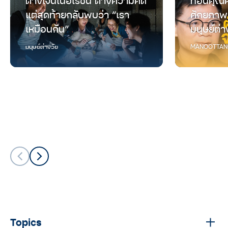
ต่างเจนเนอเรชัน ต่างความคิด
ทอนคุณค
แต่สุดท้ายกลับพบว่า “เรา
ศักยภาพ
เหมือนกัน”
มนุษย์ต่า
มนุษย์ต่างวัย
MANOOTTAN
Topics