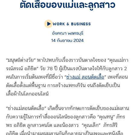
ตัดเสื้อของแม่และลูกสาว
WORK & BUSINESS
อังคณา พลครบุรี
14 กันยายน 2024
“มนุษย์ต่างวัย” พาไปพบกับเรื่องราวบันดาลใจของ “คุณแม่กา
รณ์สรณ์ อภิชิต” วัย 78 ปี ผู้เป็นแรงบันดาลใจให้กับลูกสาว 2
คนในการเริ่มต้นเพจที่มีชื่อว่า “
ช่างแม่ สอนตัดเสื้อ
” เพจที่สอน
ตัดเสื้อตั้งแต่พื้นฐาน การสร้างแพทเทิร์น จนถึงตัดเย็บเป็น
เสื้อผ้าในโลกออนไลน์
“ช่างแม่สอนตัดเสื้อ” เกิดขึ้นจากทักษะการตัดเย็บของแม่ผสาน
กับความรู้ในการทำสื่อออนไลน์ของลูกสาวคือ “คุณหนู” ภัทร
พร อภิชิต ลูกสาวคนโต และน้องสาว
“คุณเล็ก”
ภัทรสิริ
อภิชิต เมื่อนำมาผสมผสานกันก็กลายมาเป็นเพจและหนังสือ