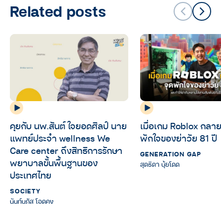
Related posts
คุยกับ นพ.สันต์ ใจยอดศิลป์ นาย
เมื่อเกม Roblox กลาย
แพทย์ประจำ wellness We
พักใจของย่าวัย 81 ปี
Care center ถึงสิทธิการรักษา
GENERATION GAP
พยาบาลขั้นพื้นฐานของ
สุดธิดา นุ้ยโดด
ประเทศไทย
SOCIETY
นันท์นภัส โอดคง