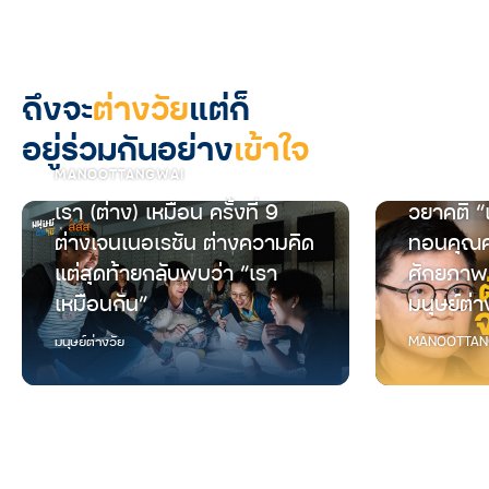
ถึงจะ
ต่างวัย
แต่ก็
อยู่ร่วมกันอย่าง
เข้าใจ
MANOOTTANGWAI
เรา (ต่าง) เหมือน ครั้งที่ 9
วยาคติ “
ต่างเจนเนอเรชัน ต่างความคิด
ทอนคุณค
แต่สุดท้ายกลับพบว่า “เรา
ศักยภาพ
เหมือนกัน”
มนุษย์ต่า
มนุษย์ต่างวัย
MANOOTTAN