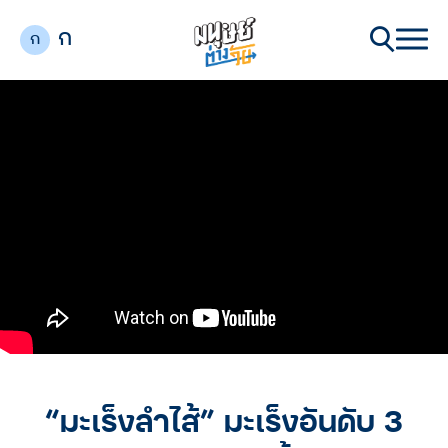
ก
ก
“มะเร็งลำไส้” มะเร็งอันดับ 3