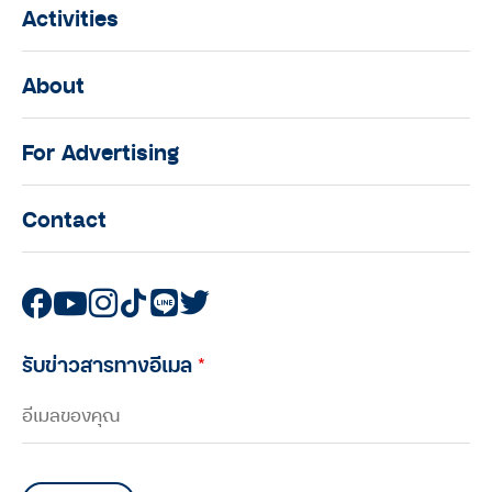
Activities
About
For Advertising
Contact
รับข่าวสารทางอีเมล
*