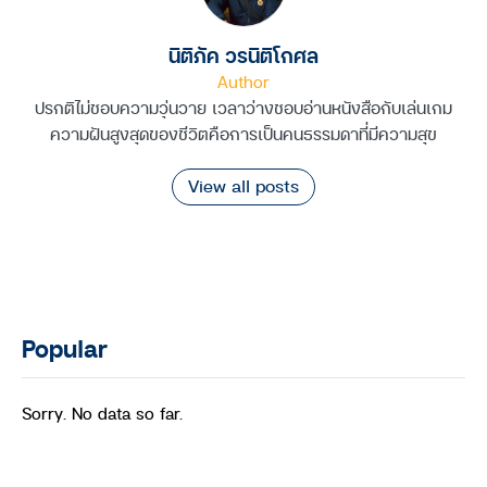
นิติภัค วรนิติโกศล
Author
ปรกติไม่ชอบความวุ่นวาย เวลาว่างชอบอ่านหนังสือกับเล่นเกม
ความฝันสูงสุดของชีวิตคือการเป็นคนธรรมดาที่มีความสุข
View all posts
Popular
Sorry. No data so far.