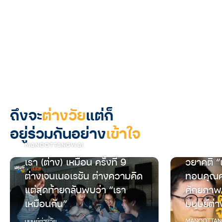
ถึงจะ
ต่างวัย
แต่ก็
อยู่ร่วมกันอย่าง
เข้าใจ
MANOOTTANGWAI
เรา (ต่าง) เหมือน ครั้งที่ 9
วยาคติ “
ต่างเจนเนอเรชัน ต่างความคิด
ทอนคุณค
แต่สุดท้ายกลับพบว่า “เรา
ศักยภาพ
เหมือนกัน”
มนุษย์ต่า
มนุษย์ต่างวัย
MANOOTTAN