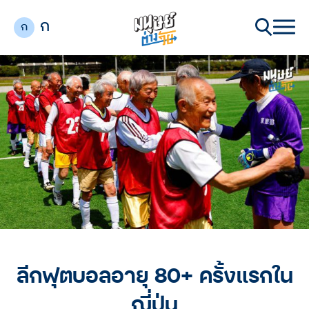
ก
ก
ลีกฟุตบอลอายุ 80+ ครั้งแรกใน
ญี่ปุ่น