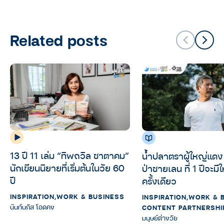
Related posts
13 ปี 11 เล่ม “ทิพถวิล ชาตาคม”
น้ำปลาตราผู้ใหญ่แดง 
นักเขียนนิยายที่เริ่มต้นในวัย 60
ป่าชายเลน ที่ 1 ปีจะมีใ
ปี
ครั้งเดียว
INSPIRATION
,
WORK & BUSINESS
INSPIRATION
,
WORK & 
นันท์นภัส โอดคง
CONTENT PARTNERSHI
มนุษย์ต่างวัย