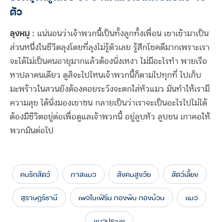
ตัว
ลุงหมู :
แน่นอนว่าเจ้าพวกนี้เป็นทั้งลูกทั้งเพื่อน เขาเข้ามาเป็น
ส่วนหนึ่งในชีวิตลุงโดยที่ลุงไม่รู้ตัวเลย รู้สึกโชคดีมากเพราะเรา
จะได้ไม่เป็นคนอายุมากแล้วต้องนั่งเหงา ไม่มีอะไรทำ พายเรือ
หาปลาคนเดียว ดูสิจะไปไหนเจ้าพวกนี้ก็ตามไปทุกที่ ไปเก็บ
มะพร้าวในสวนยังต้องคอยระวังจะตกใส่หัวแมว มันทำให้เรามี
ความสุข ได้นั่งมองเขาซน กลายเป็นว่าเราจะเป็นอะไรไปไม่ได้
ต้องมีชีวิตอยู่ต่อเพื่อดูแลเจ้าพวกนี้ อยู่ลูบหัว ลูบขน เกาคอให้
พวกมันต่อไป
คนรักสัตว์
ทาสแมว
สังคมสูงวัย
สัตว์เลี้ยง
สุราษฎร์ธานี
เพจใบเฟิร์น ทองพับ ทองม้วน
แมว
แมวประมง