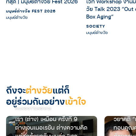
เวที Workshop งานมน
ที่สุด | มนุษย์ต่างวัย Fest 2026
วัย Talk 2023 “Out 
มนุษย์ต่างวัย FEST 2026
Box Aging”
มนุษย์ต่างวัย
SOCIETY
มนุษย์ต่างวัย
ถึงจะ
ต่างวัย
แต่ก็
อยู่ร่วมกันอย่าง
เข้าใจ
MANOOTTANGWAI
เรา (ต่าง) เหมือน ครั้งที่ 9
วยาคติ “
ต่างเจนเนอเรชัน ต่างความคิด
ทอนคุณค
แต่สุดท้ายกลับพบว่า “เรา
ศักยภาพ