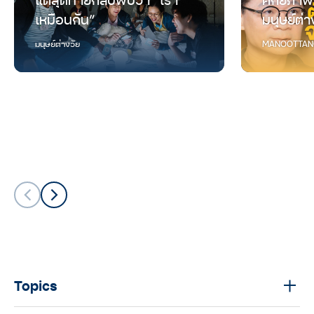
เหมือนกัน”
มนุษย์ต่า
มนุษย์ต่างวัย
MANOOTTAN
Topics