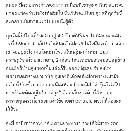
ตลอด มีความทรงจำเยอะมาก เหมือนที่เขาพูดๆ กันว่าแมวจะ
ช่วยถมช่องว่างในใจให้เต็มขึ้น นั่นก็น่าจะเป็นเหตุผลที่ทุกวันนี้
ลุงกลายเป็นทาสแมวไปแบบไม่รู้ตัว
ทุกวันนี้ที่บ้านเลี้ยงแมวอยู่ 40 ตัว เดินพันขาไปหมด เจอแมว
จรที่ไหนก็เก็บมาเลี้ยง ถ้าเห็นแล้วไม่ช่วย ในใจมันจะคิดว่าแล้ว
เขาจะอยู่ยังไง เคยมีคนมาโพสต์ในกลุ่มคนรักหมาแมว
สุราษฎร์ธานีว่ามีแมวอายุ 2 เดือน โดนรถชนนอนหมอบอยู่ข้าง
ถนนใกล้บ้านลุง พอเห็นแล้วก็รีบออกไปดูเลย จับส่งโรง
พยาบาลเพราะเขาขาหัก ลุงเองก็เลือดเต็มมือเพราะแมวมัน
กลัว ทั้งกัดทั้งข่วนเรา แต่นั่นแหละ มันอดไม่ได้ถ้ารู้แล้วไม่ไป
ช่วยมันจะติดอยู่ในใจ แต่ลุงก็เลือกเลี้ยงแต่ตัวที่ลำบากๆ
เพราะทุกครั้งที่ช่วยจะมีค่าใช้จ่ายตามมาเสมอ ตรงนี้ก็ต้องคิด
ไว้ด้วย
ลุงมี อาชีพทำสวนปาล์ม สวนยางพารา รายได้ไม่มากหรอก