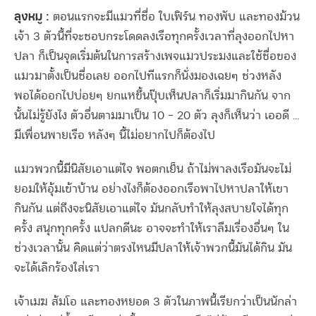
ลุงหมู :
ตอนแรกจะมีแมวที่ชื่อ ใบเฟิร์น ทองพับ และทองม้วน
เจ้า 3 ตัวนี้ที่จะชอบกระโดดลงเรือทุกครั้งเวลาที่ลุงออกไปหา
ปลา ก็เป็นจุดเริ่มต้นในการสร้างเพจแมวประมงและใช้ชื่อของ
แมวมาตั้งเป็นชื่อเลย ออกไปทีแรกก็นั่งมองเฉยๆ ช่วงหลัง
พอได้ออกไปบ่อยๆ ยกแหขึ้นปุ๊บเห็นปลาก็เริ่มมากินกัน จาก
นั้นไม่รู้ยังไง ตัวอื่นตามมาเป็น 10 – 20 ตัว ลุงก็เห็นว่า เออดี …
มีเพื่อนพายเรือ หลังๆ นี้ไม่อยากไปก็ต้องไป
แมวพวกนี้มีนิสัยเอาแต่ใจ พอตกเย็น ถ้าไม่พาลงเรือมันจะไม่
ยอมให้อุ้มเข้าบ้าน อย่างไงก็ต้องออกเรือพาไปหาปลาให้เขา
กินกัน แต่ถึงจะนิสัยเอาแต่ใจ มันกลับทำให้ลุงสบายใจได้ทุก
ครั้ง สนุกทุกครั้ง แปลกดีนะ อาจจะทำให้เราลืมเรื่องอื่นๆ ใน
ช่วงเวลานั้น คิดแต่ว่าตรงไหนมีปลาให้เจ้าพวกนี้มันได้กิน มัน
จะได้เลิกร้องใส่เรา
เจ้าเมฆ ส้มโอ และทองหยอด 3 ตัวในภาพนี้เรียกว่าเป็นนักล่า