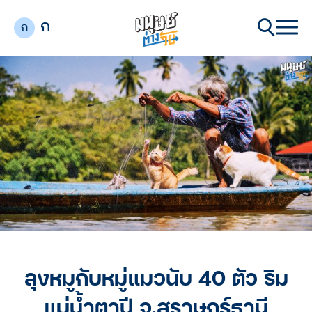
ก
ก
ลุงหมูกับหมู่แมวนับ 40 ตัว ริม
แม่น้ำตาปี จ.สุราษฎร์ธานี