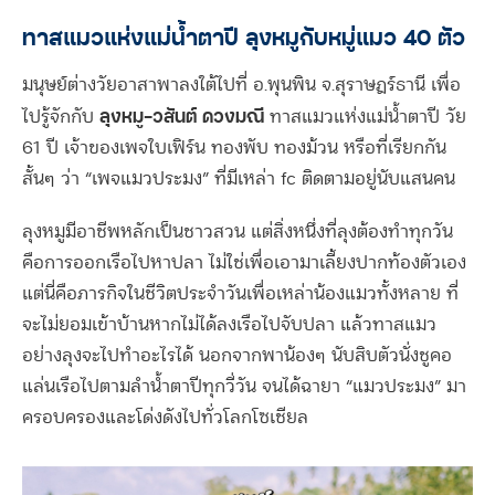
ทาสแมวแห่งแม่น้ำตาปี ลุงหมูกับหมู่แมว 40 ตัว
มนุษย์ต่างวัยอาสาพาลงใต้ไปที่ อ.พุนพิน จ.สุราษฎร์ธานี เพื่อ
ลุงหมู-วสันต์ ดวงมณี
ไปรู้จักกับ
ทาสแมวแห่งแม่น้ำตาปี วัย
61 ปี เจ้าของเพจใบเฟิร์น ทองพับ ทองม้วน หรือที่เรียกกัน
สั้นๆ ว่า “เพจแมวประมง” ที่มีเหล่า fc ติดตามอยู่นับแสนคน
ลุงหมูมีอาชีพหลักเป็นชาวสวน แต่สิ่งหนึ่งที่ลุงต้องทำทุกวัน
คือการออกเรือไปหาปลา ไม่ใช่เพื่อเอามาเลี้ยงปากท้องตัวเอง
แต่นี่คือภารกิจในชีวิตประจำวันเพื่อเหล่าน้องแมวทั้งหลาย ที่
จะไม่ยอมเข้าบ้านหากไม่ได้ลงเรือไปจับปลา แล้วทาสแมว
อย่างลุงจะไปทำอะไรได้ นอกจากพาน้องๆ นับสิบตัวนั่งชูคอ
แล่นเรือไปตามลำน้ำตาปีทุกวี่วัน จนได้ฉายา “แมวประมง” มา
ครอบครองและโด่งดังไปทั่วโลกโซเชียล