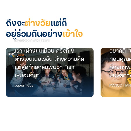
ถึงจะ
ต่างวัย
แต่ก็
อยู่ร่วมกันอย่าง
เข้าใจ
MANOOTTANGWAI
เรา (ต่าง) เหมือน ครั้งที่ 9
วยาคติ “
ต่างเจนเนอเรชัน ต่างความคิด
ทอนคุณค
แต่สุดท้ายกลับพบว่า “เรา
ศักยภาพ
เหมือนกัน”
มนุษย์ต่า
มนุษย์ต่างวัย
MANOOTTAN