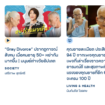
“Gray Divorce” ปรากฏการณ์
คุณยายละเมียด ประสิท
สังคม เมื่อคนอายุ 50+ หย่ากัน
94 ปี จากเพจคุณย
มากขึ้น | มนุษย์ต่างวัยอัปเดต
เพจที่เล่าเรื่องราวคว
อารมณ์ดี และสุขภาพที
SOCIETY
แรงของคุณยายที่อีก 6
เสรีภาพ สุทธิศรี
จะครบ 100 ปี
LIVING & HEALTH
นันท์นภัส โอดคง