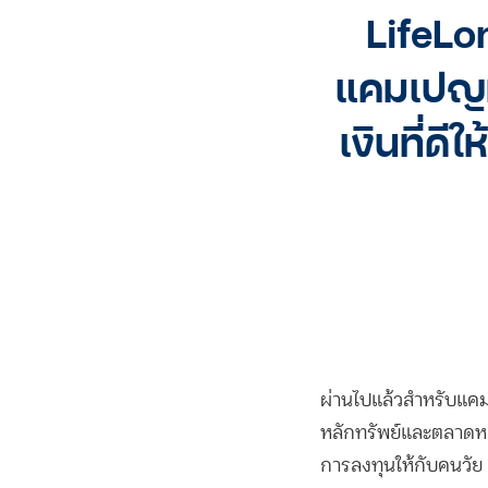
LifeLo
แคมเปญท
เงินที่ดี
ผ่านไปแล้วสำหรับแค
หลักทรัพย์และตลาดหลัก
การลงทุนให้กับคนวัย 