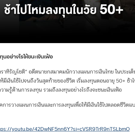
ุนอย่างไรให้ชนะเงินเฟ้อ
ธาราหิรัญโชติ” อดีตนายกสมาคมนักวางแผนการเงินไทย ในประเ
ห้มีเงินใช้ไปจนถึงวันสุดท้ายของชีวิต เริ่มลงทุนตอนอายุ 50+ ช้าไป
ความรู้ด้านการลงทุน รวมถึงลงทุนอย่างไรถึงจะชนะเงินเฟ้อ
คการวางแผนการเงินและการลงทุนเพื่อให้มีเงินใช้ไปตลอดชีวิตแบบ
tps://youtu.be/42DwNF5nn6Y?si=cVSR9TrR9nTSLbmO