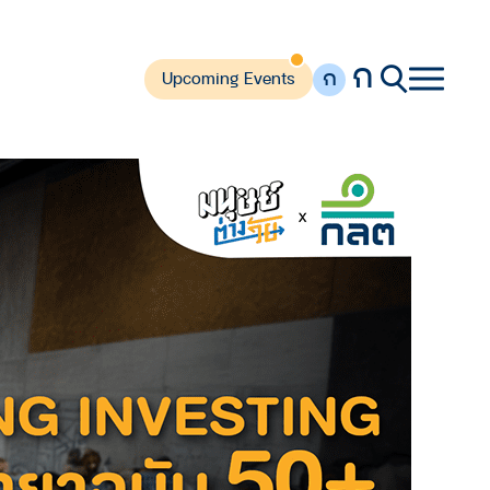
ก
ก
Upcoming Events