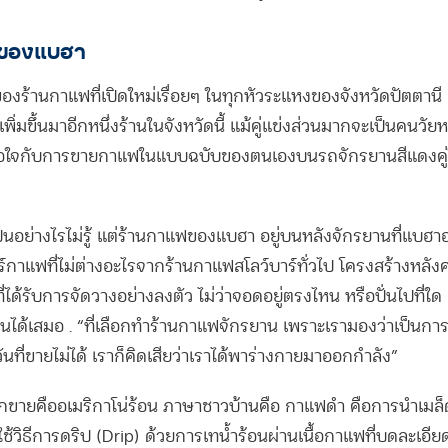
ี่ของแบฮา
งร้านกาแฟที่เปิดใหม่เรื่อยๆ ในทุกหัวระแหงของจังหวัดปัตตานี 
ิ่มขึ้นมาอีกหนึ่งร้านในจังหวัดนี้ แม้คู่แข่งส่วนมากจะเป็นคนวัยหน
พอใจกับการขายกาแฟในแบบฉบับของตนเองบนรถจักรยานสีแดงคู่ใจ 
็นอย่างไรไม่รู้ แต่ร้านกาแฟของแบฮา อยู่บนหลังจักรยานที่แบฮ
อร์กาแฟที่ไม่ต่างอะไรจากร้านกาแฟสโลว์บาร์ทั่วไป โครงสร้างหลังคา
ที่ได้รับการจัดวางอย่างลงตัว ไม่ว่าจอดอยู่ตรงไหน หรือปั่นไปที่ใ
นได้เสมอ . “ที่เลือกทำร้านกาแฟจักรยาน เพราะเรามองว่าเป็นกา
นที่ขายไม่ได้ เราก็คิดเสียว่าเราได้พาร่างกายมาออกกำลัง”
ือกขายคืออเมริกาโน่ร้อน ภาษาชาวบ้านคือ กาแฟดำ คือการนำเมล
ใช้วิธีการดริป (Drip) ด้วยการเทน้ำร้อนผ่านเนื้อกาแฟที่บดละเอี