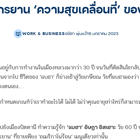
รยาน ‘ความสุขเคลื่อนที่’ ข
WORK & BUSINESS
อชิตา พุ่มแจ้
16 มกราคม 2023
ยนอยู่กับการทำงานในเมืองหลวงมากว่า 30 ปี จนวันที่ตัดสินใจกลับ
นจากไป ชีวิตของ ‘แบฮา’ ก็ย่างเข้าสู่วัยเกษียณ วัยที่แบฮามองว่า จ
องตนเอง… .
กำหนดเกณฑ์ว่าเราทำอะไรได้ ไม่ได้ ไม่ว่าคุณอายุเท่าไหร่ก็สามารถ
‘แบฮา’ อัษฎา อิสเฮาะ
ไปยังเมืองปัตตานี ทำความรู้จัก
วัย 60 ปี
าน’ ที่ขายเพียง ‘อเมริกาโน่ร้อน’ เมนูเดียวเท่านั้น