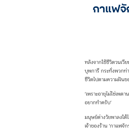
กาแฟจัก
หลังจากใช้ชีวิตวนเวี
บุพการี กระทั่งพวกท่า
ชีวิตไปตามความฝันข
‘เพราะอายุไม่ใช่เพดาน
อยากทำครับ’
มนุษย์ต่างวัยพาลงใต้
เจ้าของร้าน ‘กาแฟจักรย