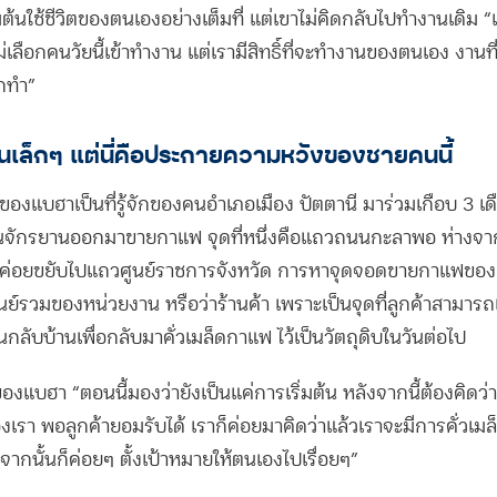
มต้นใช้ชีวิตของตนเองอย่างเต็มที่ แต่เขาไม่คิดกลับไปทำงานเดิม “
เลือกคนวัยนี้เข้าทำงาน แต่เรามีสิทธิ์ที่จะทำงานของตนเอง งานท
ากทำ”
มต้นเล็กๆ แต่นี่คือประกายความหวังของชายคนนี้
องแบฮาเป็นที่รู้จักของคนอำเภอเมือง ปัตตานี มาร่วมเกือบ 3 เด
ปั่นจักรยานออกมาขายกาแฟ จุดที่หนึ่งคือแถวถนนกะลาพอ ห่างจ
้วค่อยขยับไปแถวศูนย์ราชการจังหวัด การหาจุดจอดขายกาแฟของแ
นย์รวมของหน่วยงาน หรือว่าร้านค้า เพราะเป็นจุดที่ลูกค้าสามารถเ
กลับบ้านเพื่อกลับมาคั่วเมล็ดกาแฟ ไว้เป็นวัตถุดิบในวันต่อไป
บฮา “ตอนนี้มองว่ายังเป็นแค่การเริ่มต้น หลังจากนี้ต้องคิดว่า
เรา พอลูกค้ายอมรับได้ เราก็ค่อยมาคิดว่าแล้วเราจะมีการคั่วเม
 จากนั้นก็ค่อยๆ ตั้งเป้าหมายให้ตนเองไปเรื่อยๆ”