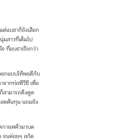
แต่แบฮาก็ยังเลือก
ุ่มสาวที่เต็มไป
ที่แบฮาเรียกว่า
าออกแบบให้พอดีกับ
จากท่อพีวีซี เพื่อ
ด ก็สามารถดึงดูด
รลดต้นทุน แถมยัง
็ดกาแฟคั่วมาบด
ยด จนค่อยๆ สกัด