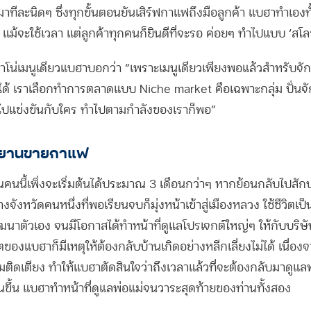
ละนิดๆ ซึ่งทุกขั้นตอนยันเสิร์ฟกาแฟถึงมือลูกค้า แบฮาทำเองทั้
แม้จะใช้เวลา แต่ลูกค้าทุกคนก็ยินดีที่จะรอ ค่อยๆ ทำไปแบบ ‘สโลว
กาโน่เมนูเดียวแบฮาบอกว่า “เพราะเมนูเดียวเพียงพอแล้วสำหรับจักร
งได้ เราเลือกทำการตลาดแบบ Niche market คือเฉพาะกลุ่ม ปั่นจ
ไปแข่งขันกับใคร ทำไปตามกำลังของเราก็พอ”
กรยานขายกาแฟ
ยณคนนี้เพิ่งจะเริ่มต้นได้ประมาณ 3 เดือนกว่าๆ หากย้อนกลับไปส
่างจังหวัดคนหนึ่งที่พอเรียนจบก็มุ่งหน้าเข้าสู่เมืองหลวง ใช้ชีวิตเป
นาตัวเอง จนมีโอกาสได้ทำหน้าที่ดูแลโปรเจกต์ใหญ่ๆ ให้กับบริษ
ชีวิตของแบฮาก็มีเหตุให้ต้องกลับบ้านเกิดอย่างหลีกเลี่ยงไม่ได้ เนื่องจ
่มติดเตียง ทำให้แบฮาตัดสินใจว่าถึงเวลาแล้วที่จะต้องกลับมาดูแลพ
้นขึ้น แบฮาทำหน้าที่ดูแลพ่อแม่จนวาระสุดท้ายของท่านทั้งสอง