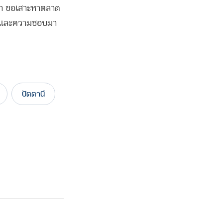
ว่า ขอเสาะหาตลาด
รณ์และความชอบมา
ปัตตานี