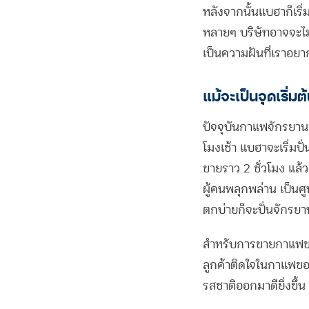
หลังจากนั้นแบฮาก็เริ่
หลายๆ บริษัทอาจจะไม่
เป็นความฝันที่เราอย
แม้จะเป็นจุดเริ่
ปัจจุบันกาแฟจักรยานข
โมงเช้า แบฮาจะเริ่ม
ขายราว 2 ชั่วโมง แล
ผู้คนพลุกพล่าน เป็นศู
ตกบ่ายก็จะปั่นจักรยาน
สำหรับการขายกาแฟของแ
ลูกค้าติดใจในกาแฟของ
Facebook
รสชาติออกมาดียิ่งขึ้น
Twitter