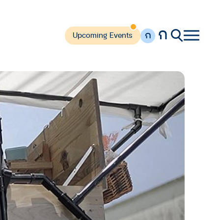
ก
ก
Upcoming Events