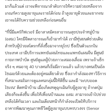
มาก็แล้วแต่ เราจะพิจารณาลำดับการให้ความช่วยเหลือจาก
เกณฑ์ความสูงอายุและรายได้ก่อน ถ้าสูงอายุด้วยและยากจน
เขาจะได้รับความช่วยเหลือก่อนคนอื่น
“
ที่นี่มีแคร์กิฟเวอร์ มีอาสาสมัครสาธารณสุขประจำหมู่บ้าน
(
อสม
.)
ใครมีจิตสาธารณะก็เข้ามาทำได้ เรามีหุ่นยนต์ช่วยเดิน
สำหรับผู้ป่วยสโตรกที่สั่งซื้อมาจากยุโรป ซึ่งเป็นตัวแรกใน
ประเทศ เรามีบริการแพทย์แผนไทยและแพทย์แผนจีน มีศูนย์
กายภาพบำบัด ศูนย์ดูแลผู้ป่วยภาวะสมองเสื่อม เพราะถ้าเช็ก
จริง ๆ คนอายุ
40
บางคนก็เริ่มมีภาวะแล้ว แล้วบางคนเป็นอัล
ไซเมอร์ด้วยและต้องอยู่คนเดียวด้วย ซึ่งเรากำลังมองหาวิธีการ
ที่เหมาะสมในการดูแลคนกลุ่มนี้ให้ดีขึ้น และมี
‘
ระบบออด
ไซเรน
’
ติดหน้าบ้าน เมื่อเกิดเหตุฉุกเฉินกับผู้สูงอายุ ถ้ากดปุ่ม
เสียงก็จะดังขึ้น เพื่อให้เพื่อนบ้านและ อสม
.
สามารถเข้าไปช่วย
เหลือได้ทันเวลา และในเดือนหน้าก็กำลังจะเปิดให้บริการ
อาคารพัฒนาคุณภาพชีวิตผู้สูงอายุแบบครบวงจร
(Senior