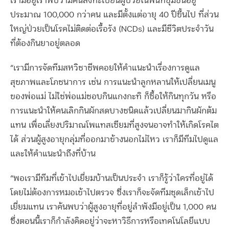
เรามีอยู่เราพบว่ามีคนลงทะเบียนผู้ป่วยในพื้นที่ชุมชนอยู่
ประมาณ
100,000
กว่าคน และมีตั้งแต่อายุ
40
ปีขึ้นไป ที่ส่วน
ใหญ่ป่วยเป็นโรคไม่ติดต่อเรื้อรัง
(NCDs)
และมีชีวิตประจำวัน
ที่ต้องกินยาอยู่ตลอด
“เรามีการจัดทีมสหวิชาชีพคอยให้คำแนะนำเรื่องการดูแล
สุขภาพและโภชนาการ เช่น การแนะนำลูกหลานให้เปลี่ยนเมนู
ของพ่อแม่ ไม่ใช่พ่อแม่ชอบกินแกงกะทิ ก็ซื้อให้กินทุกวัน หรือ
การแนะนำให้คนเลิกกินผักสดบางชนิดแล้วเปลี่ยนมากินผักต้ม
แทน เพื่อเลี่ยงปริมาณโพแทสเซียมที่สูงจนอาจทำให้เกิดโรคไต
ได้ ส่วนผู้สูงอายุกลุ่มที่ออกมาข้างนอกไม่ไหว เราก็มีทีมไปดูแล
และให้คำแนะนำถึงที่บ้าน
“
พอเรามีทีมที่เข้าไปเยี่ยมบ้านเป็นประจำ เราก็รู้ว่าใครที่อยู่ได้
โดยไม่ต้องการหมอเข้าไปตรวจ ซึ่งเราก็จะจัดทีมชุดเล็กเข้าไป
เยี่ยมแทน เราค้นพบว่าผู้สูงอายุที่อยู่ลำพังมีอยู่เป็น
1,000
คน
ซึ่งตอนนี้เราก็กำลังคิดอยู่ว่าจะหาวิธีการหรือเทคโนโลยีแบบ