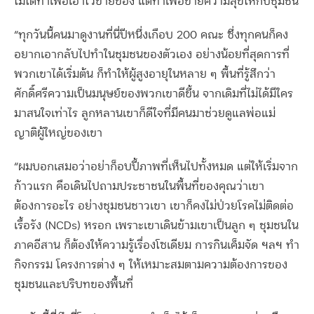
ไม่ได้ทำเพื่อเอาไว้ขายของ แต่ทำเพื่อขายความสุขให้กับชุมชน
“ทุกวันนี้คนมาดูงานที่นี่ปีหนึ่งเกือบ 200 คณะ ซึ่งทุกคนก็คง
อยากเอากลับไปทำในชุมชนของตัวเอง อย่างน้อยที่สุดการที่
พวกเขาได้เริ่มต้น ก็ทำให้ผู้สูงอายุในหลาย ๆ พื้นที่รู้สึกว่า
ศักดิ์ศรีความเป็นมนุษย์ของพวกเขาดีขึ้น จากเดิมที่ไม่ได้มีใคร
มาสนใจเท่าไร ลูกหลานเขาก็ดีใจที่มีคนมาช่วยดูแลพ่อแม่
ญาติผู้ใหญ่ของเขา
“ผมบอกเสมอว่าอย่าก็อบปี้ภาพที่เห็นไปทั้งหมด แต่ให้เริ่มจาก
ก้าวแรก คือเดินไปถามประชาชนในพื้นที่ของคุณว่าเขา
ต้องการอะไร อย่างชุมชนชาวเขา เขาก็คงไม่ป่วยโรคไม่ติดต่อ
เรื้อรัง (NCDs) หรอก เพราะเขาเดินข้ามเขาเป็นลูก ๆ ชุมชนใน
ภาคอีสาน ก็ต้องให้ความรู้เรื่องโซเดียม การกินเค็มจัด ฯลฯ ทำ
กิจกรรม โครงการต่าง ๆ ให้เหมาะสมตามความต้องการของ
ชุมชนและบริบทของพื้นที่