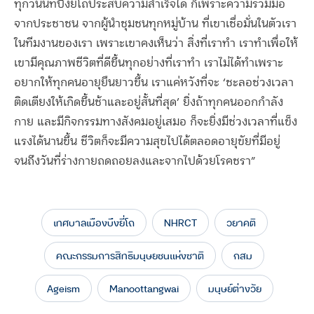
ทุกวันนี้ที่บึงยี่โถประสบความสำเร็จได้ ก็เพราะความร่วมมือ
จากประชาชน จากผู้นำชุมชนทุกหมู่บ้าน ที่เขาเชื่อมั่นในตัวเรา
ในทีมงานของเรา เพราะเขาคงเห็นว่า สิ่งที่เราทำ เราทำเพื่อให้
เขามีคุณภาพชีวิตที่ดีขึ้นทุกอย่างที่เราทำ เราไม่ได้ทำเพราะ
อยากให้ทุกคนอายุยืนยาวขึ้น เราแค่หวังที่จะ ‘ชะลอช่วงเวลา
ติดเตียงให้เกิดขึ้นช้าและอยู่สั้นที่สุด’ ยิ่งถ้าทุกคนออกกำลัง
กาย และมีกิจกรรมทางสังคมอยู่เสมอ ก็จะยิ่งมีช่วงเวลาที่แข็ง
แรงได้นานขึ้น ชีวิตก็จะมีความสุขไปได้ตลอดอายุขัยที่มีอยู่
จนถึงวันที่ร่างกายถดถอยลงและจากไปด้วยโรคชรา”
เทศบาลเมืองบึงยี่โถ
NHRCT
วยาคติ
คณะกรรมการสิทธิมนุษยชนแห่งชาติ
กสม
Ageism
Manoottangwai
มนุษย์ต่างวัย