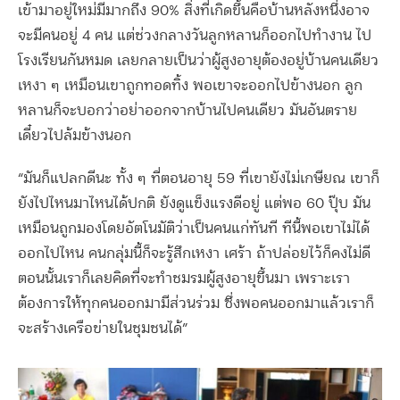
เข้ามาอยู่ใหม่มีมากถึง 90% สิ่งที่เกิดขึ้นคือบ้านหลังหนึ่งอาจ
จะมีคนอยู่ 4 คน แต่ช่วงกลางวันลูกหลานก็ออกไปทำงาน ไป
โรงเรียนกันหมด เลยกลายเป็นว่าผู้สูงอายุต้องอยู่บ้านคนเดียว
เหงา ๆ เหมือนเขาถูกทอดทิ้ง พอเขาจะออกไปข้างนอก ลูก
หลานก็จะบอกว่าอย่าออกจากบ้านไปคนเดียว มันอันตราย
เดี๋ยวไปล้มข้างนอก
“
มันก็แปลกดีนะ ทั้ง ๆ ที่ตอนอายุ
59
ที่เขายังไม่เกษียณ เขาก็
ยังไปไหนมาไหนได้ปกติ ยังดูแข็งแรงดีอยู่ แต่พอ
60
ปุ๊บ มัน
เหมือนถูกมองโดยอัตโนมัติว่าเป็นคนแก่ทันที ทีนี้พอเขาไม่ได้
ออกไปไหน คนกลุ่มนี้ก็จะรู้สึกเหงา เศร้า ถ้าปล่อยไว้ก็คงไม่ดี
ตอนนั้นเราก็เลยคิดที่จะทำชมรมผู้สูงอายุขึ้นมา เพราะเรา
ต้องการให้ทุกคนออกมามีส่วนร่วม ซึ่งพอคนออกมาแล้วเราก็
จะสร้างเครือข่ายในชุมชนได้
”