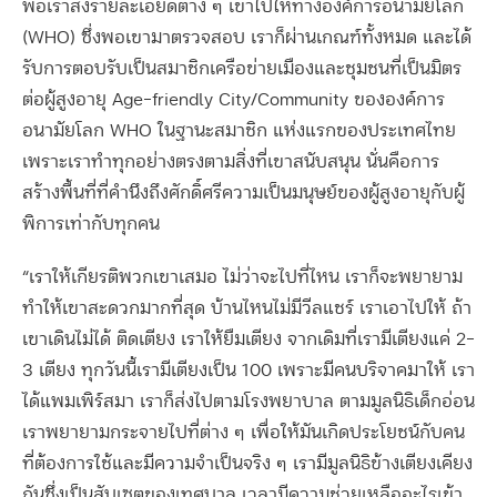
พอเราส่งรายละเอียดต่าง ๆ เข้าไปให้ทางองค์การอนามัยโลก
(WHO) ซึ่งพอเขามาตรวจสอบ เราก็ผ่านเกณฑ์ทั้งหมด และได้
รับการตอบรับเป็นสมาชิกเครือข่ายเมืองและชุมชนที่เป็นมิตร
ต่อผู้สูงอายุ Age-friendly City/Community ขององค์การ
อนามัยโลก WHO ในฐานะสมาชิก แห่งแรกของประเทศไทย
เพราะเราทำทุกอย่างตรงตามสิ่งที่เขาสนับสนุน นั่นคือการ
สร้างพื้นที่ที่คำนึงถึงศักดิ์ศรีความเป็นมนุษย์ของผู้สูงอายุกับผู้
พิการเท่ากับทุกคน
“เราให้เกียรติพวกเขาเสมอ ไม่ว่าจะไปที่ไหน เราก็จะพยายาม
ทำให้เขาสะดวกมากที่สุด บ้านไหนไม่มีวีลแชร์ เราเอาไปให้ ถ้า
เขาเดินไม่ได้ ติดเตียง เราให้ยืมเตียง จากเดิมที่เรามีเตียงแค่ 2-
3 เตียง ทุกวันนี้เรามีเตียงเป็น 100 เพราะมีคนบริจาคมาให้ เรา
ได้แพมเพิร์สมา เราก็ส่งไปตามโรงพยาบาล ตามมูลนิธิเด็กอ่อน
เราพยายามกระจายไปที่ต่าง ๆ เพื่อให้มันเกิดประโยชน์กับคน
ที่ต้องการใช้และมีความจำเป็นจริง ๆ เรามีมูลนิธิข้างเตียงเคียง
กันซึ่งเป็นสับเซตของเทศบาล เวลามีความช่วยเหลืออะไรเข้า