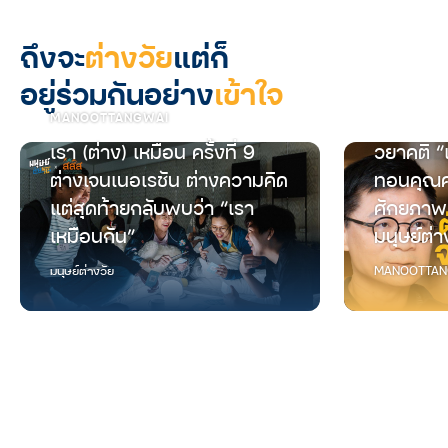
ถึงจะ
ต่างวัย
แต่ก็
อยู่ร่วมกันอย่าง
เข้าใจ
MANOOTTANGWAI
เรา (ต่าง) เหมือน ครั้งที่ 9
วยาคติ “
ต่างเจนเนอเรชัน ต่างความคิด
ทอนคุณค
แต่สุดท้ายกลับพบว่า “เรา
ศักยภาพ
เหมือนกัน”
มนุษย์ต่า
มนุษย์ต่างวัย
MANOOTTAN