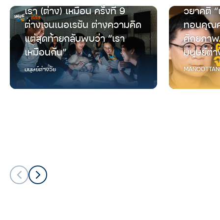
เรา (ต่าง) เหมือน ครั้งที่ 9
วยาคติ “
ต่างเจนเนอเรชัน ต่างความคิด
ทอนคุณค
แต่สุดท้ายกลับพบว่า “เรา
ศักยภาพ
เหมือนกัน”
มนุษย์ต่า
มนุษย์ต่างวัย
MANOOTTAN