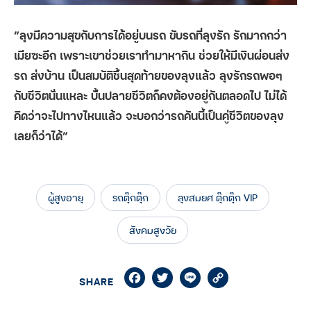
“ลุงมีความสุขกับการได้อยู่บนรถ ขับรถที่ลุงรัก รักมากกว่า
เมียซะอีก เพราะเขาช่วยเราทำมาหากิน ช่วยให้มีเงินผ่อนส่ง
รถ ส่งบ้าน เป็นสมบัติชิ้นสุดท้ายของลุงแล้ว ลุงรักรถพอๆ
กับชีวิตนั่นแหละ บั้นปลายชีวิตก็คงต้องอยู่กันตลอดไป ไม่ได้
คิดว่าจะไปทางไหนแล้ว จะบอกว่ารถคันนี้เป็นคู่ชีวิตของลุง
เลยก็ว่าได้”
ผู้สูงอายุ
รถตุ๊กตุ๊ก
ลุงสมยศ ตุ๊กตุ๊ก VIP
สังคมสูงวัย
Facebook
Twitter
Line
Copy
SHARE
Link