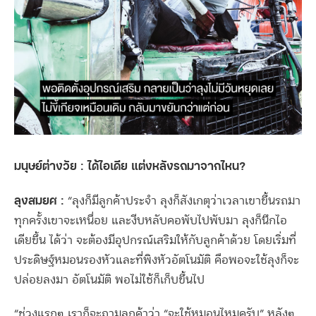
มนุษย์ต่างวัย : ได้ไอเดีย แต่งหลังรถมาจากไหน?
ลุงสมยศ :
“ลุงก็มีลูกค้าประจำ ลุงก็สังเกตุว่าเวลาเขาขึ้นรถมา
ทุกครั้งเขาจะเหนื่อย และงีบหลับคอพับไปพับมา ลุงก็นึกไอ
เดียขึ้น ได้ว่า จะต้องมีอุปกรณ์เสริมให้กับลูกค้าด้วย โดยเริ่มที่
ประดิษฐ์หมอนรองหัวและที่พิงหัวอัตโนมัติ คือพอจะใช้ลุงก็จะ
ปล่อยลงมา อัตโนมัติ พอไม่ใช้ก็เก็บขึ้นไป
“ช่วงแรกๆ เราก็จะถามลูกค้าว่า “จะใช้หมอนไหมครับ” หลังๆ