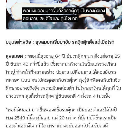
มนุษย์ต่างวัย : ลุงสมยศเริ่มมาขับ รถตุ๊กตุ๊กตั้งแต่เมื่อไร?
ลุงสมยศ :
“ตอนนี้ลุงอายุ 64 ปี ขับรถตุ๊กๆ มา ตั้งแต่อายุ 25
ปี ขับมา 40 กว่าปีแล้ว เริ่มจากมาทำงานในปั๊มแถววงเวียน
ใหญ่ ทำหน้าที่หลายอย่าง ปะยาง เปลี่ยนยาง ได้ลองขับรถ
หลายๆ แบบ จนไปสะดุดตากับรถตุ๊กๆ ลุงรู้สึกพิเศษกับมันจึง
ศึกษาอย่างจริงจัง เพราะมันคล่องตัว ไปไหนมาไหนได้ทุกที่ ใน
ช่วงแรกๆ ลุงก็เช่ารถตุ๊กๆ อู่ขับออกตี 4 ส่งรถ 4 โมงเย็ง
“พอมีเงินออมมากขึ้นพอจะซื้อรถตุ๊กๆ เป็นของตัวเองได้ในปี
พ.ศ 2549 ทีนี้ละมันเลย แค่ 20 กว่าๆ ก็มีสมบัติชิ้นแรกเป็น
ของตัวเอง ดีใจ ภูมิใจ เพราะว่าจะขับออกไปวิ่ง รับส่งผู้