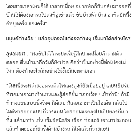
โดยสารเวลาไหนก็ได้ เวลาเหนื่อย อยากพักก็ขับกลับมาจอดที่
บ้านไม่ต้องเอารถไปส่งที่อู่เช่าแล้ว ขับบ้างพักบ้าง อาทิตย์หนึ่ง
ก็หยุดครั้ง สองครั้ง”
มนุษย์ต่างวัย : แล้วอุปกรณ์แต่งรถต่างๆ เริ่มมาได้อย่างไร?
ลุงสมยศ :
“พอขับได้สักระยะเริ่มรู้สึกปวดเมื่อยล้าตามตัว
ตลอด ตื่นเช้ามาอีกวันก็ยังปวด คิดว่าเป็นอย่างนี้ต่อไปคงไม่
ไหว ต้องทำอะไรสักอย่างไม่งั้นมันจะตายเอา
“วันหนึ่งระหว่างจอดรถติดไฟแดงลุงก็ยังเมื่อยอยู่ เลยหยิบร่ม
ที่พกมาเอามาเท้าแขนและรู้สึกดีขึ้น “เออเว้ย!!! เข้าท่านิ” ถ้ามี
ที่วางแขนแบบนี้จริงๆ ก็ดีเลย ก็เลยเอามาเป็นไอเดีย กลับไป
โมดิฟายออกแบบที่วางแขน โดยตอนแรกลุงไปเก็บของที่เขา
ทิ้ง แล้วมาทำ เช่น เข็มขัดนิรภัย เชือก ท่อแอร์ เอามาประกอบ
แล้วทำตะขอเกี่ยวรั้งด้านข้างรถ ก็ได้แล้วที่วางแขน