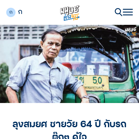
ก
ก
ลุงสมยศ ชายวัย 64 ปี กับรถ
ตุ๊กๆ คู่ใจ