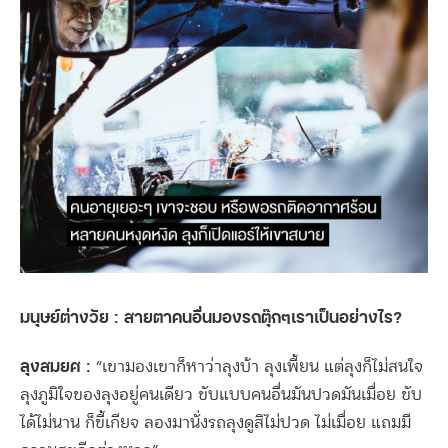
มนุษย์ต่างวัย : สายตาคนอื่นมองรถตุ๊กๆเราเป็นอย่างไร?
ลุงสมยศ :
“เขามองเขาก็หาว่าลุงบ้า ลุงเพี้ยน แต่ลุงก็ไม่สนใจ
ลุงภูมิใจของลุงอยู่คนเดียว ขับแบบคนอื่นมันปวดมันเมื่อย ขับ
ได้ไม่นาน ก็ขี้เกียจ ลองมานั่งรถลุงดูสิไม่ปวด ไม่เมื่อย แถมมี