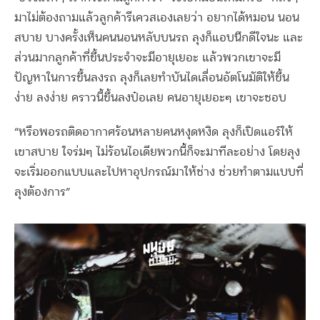
มาไม่ต้องถามแล้วลูกค้ารีเควสเองเลยว่า อยากได้หมอน นอน
สบาย บางครั้งเห็นคนนอนหลับบนรถ ลุงก็แอบนึกดีใจนะ และ
ส่วนมากลูกค้าที่ขึ้นประจำจะมีอายุเยอะ แล้วพวกเขาจะมี
ปัญหาในการขึ้นลงรถ ลุงก็เลยทำบันไดเลื่อนอัตโนมัติให้ขึ้น
ง่าย ลงง่าย คราวนี้ขึ้นลงป๋อเลย คนอายุเยอะๆ เขาจะชอบ
“หรือพอรถติดอากาศร้อนหลายคนหงุดหงิด ลุงก็เปิดแอร์ให้
เขาสบาย ใจร่มๆ ไม่ร้อนไอเดียพวกนี้ก็จะมาทีละอย่าง โดยลุง
จะเริ่มออกแบบและไปหาอุปกรณ์มาให้ช่าง ช่วยทำตามแบบที่
ลุงต้องการ”