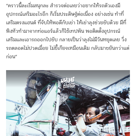
“คราวนี้ละเริ่มสนุกละ สำรวจต่อเลยว่าอยากให้รถตัวเองมี
อุปกรณ์เสริมอะไรอีก ก็เริ่มประดิษฐ์ต่อเนื่อง อย่างเช่น ทำที่
เสริมตรงแฮนด์ ที่จับให้พอดีกับเข่า ให้เข่าลุงช่วยขับด้วย มีที่
พิงหัวทำมาจากท่อแอร์แล้วก็ใช้เทปพัน พอติดตั้งอุปกรณ์
เสริมและเอารถออกไปขับ กลายเป็นว่าลุงไม่มีวันหยุดเลย วิ่ง
รถตลอดไม่ปวดเมื่อย ไม่ขี้เกียจเหมือนเดิม กลับมาขยันกว่าแต่
ก่อน”