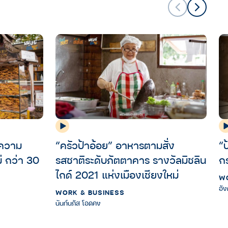
“ป
นความ
“ครัวป้าอ้อย” อาหารตามสั่ง
ก
่ กว่า 30
รสชาติระดับภัตตาคาร รางวัลมิชลิน
ไกด์ 2021 แห่งเมืองเชียงใหม่
W
อั
WORK & BUSINESS
นันท์นภัส โอดคง