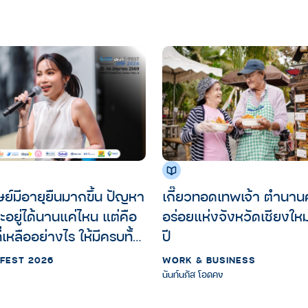
ุษย์มีอายุยืนมากขึ้น ปัญหา
เกี๊ยวทอดเทพเจ้า ตำนา
ะอยู่ได้นานแค่ไหน แต่คือ
อร่อยแห่งจังหวัดเชียงใหม
ี่เหลืออย่างไร ให้มีครบทั้ง
ปี
ิสรภาพ และความสุข |
ัย FEST 2026
WORK & BUSINESS
ษย์ต่างวัย Fest 2026
นันท์นภัส โอดคง