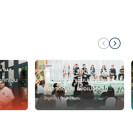
SOCIETY
N GAP
จากฟูกูโอกะ 100 สู่ ‘พิจิตร
เด็กเจน
100’ ถอดบทเรียนสังคมอายุ
ยืนจากญี่ปุ่น เพื่อเปลี่ยนเมือง
ทางผ่านที่มีแต่ผู้สูงวัย ให้เป็น
ปัญจวรา บุญสร้างสม
แลนด์มาร์กใหม่ของการใช้
ชีวิตเกษียณ