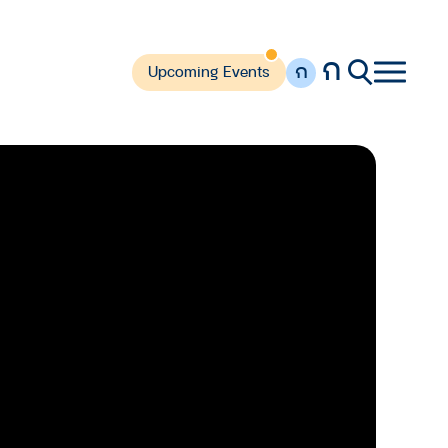
ก
ก
Upcoming Events