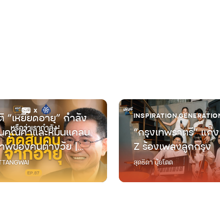
ิ “เหยียดอายุ” กำลัง
INSPIRATION
,
GENERATIO
คุณค่าและหมิ่นแคลน
“กรุงเทพราตรี” แก๊ง
าพของคนต่างวัย |
Z ร้องเพลงลูกกรุง
ต่างวัย Talk EP.87
TANGWAI
สุดธิดา นุ้ยโดด