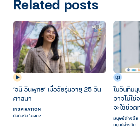
Related posts
‘วนิ อินพุทธ’ เมื่อวัยรุ่นอายุ 25 อิน
ในวันที่มน
ศาสนา
อาจไม่ใช่จ
จะใช้ชีวิตท
INSPIRATION
สุขภาพ อ
นันท์นภัส โอดคง
มนุษย์ต่างว
Stage มนุ
มนุษย์ต่างวัย