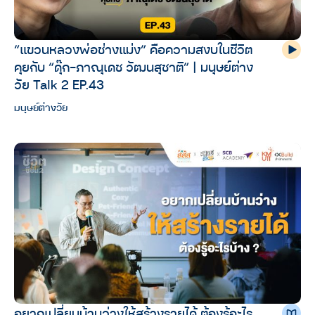
“แขวนหลวงพ่อช่างแม่ง” คือความสงบในชีวิต
คุยกับ “ดุ๊ก-ภาณุเดช วัฒนสุชาติ” | มนุษย์ต่าง
วัย Talk 2 EP.43
มนุษย์ต่างวัย
อยากเปลี่ยนบ้านว่างให้สร้างรายได้ ต้องรู้อะไร