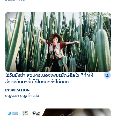
ไร่วันยังขำ สวนกระบองเพชรยักษ์ฮีลใจ ที่ทำให้
ชีวิตกลับมายิ้มได้ในวันที่ขำไม่ออก
INSPIRATION
ปัญจวรา บุญสร้างสม