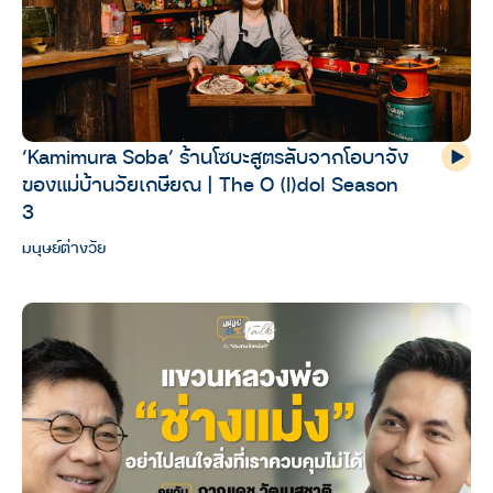
‘Kamimura Soba’ ร้านโซบะสูตรลับจากโอบาจัง
ของแม่บ้านวัยเกษียณ | The O (I)dol Season
3
มนุษย์ต่างวัย