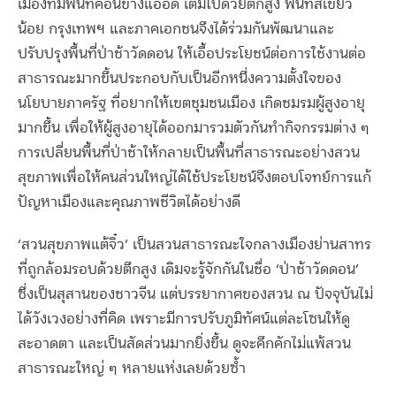
เมืองที่มีพื้นที่ค่อนข้างแออัด เต็มไปด้วยตึกสูง พื้นที่สีเขียว
น้อย กรุงเทพฯ และภาคเอกชนจึงได้ร่วมกันพัฒนาและ
ปรับปรุงพื้นที่ป่าช้าวัดดอน ให้เอื้อประโยชน์ต่อการใช้งานต่อ
สาธารณะมากขึ้นประกอบกับเป็นอีกหนึ่งความตั้งใจของ
นโยบายภาครัฐ ที่อยากให้เขตชุมชนเมือง เกิดช
มรมผู้สูงอายุ
มากขึ้น เพื่อให้ผู้สูงอายุได้ออกมารวมตัวกันทำกิจกรรมต่าง ๆ
การเปลี่ยนพื้นที่ป่าช้าให้กลายเป็นพื้นที่สาธารณะอย่างสวน
สุขภาพเพื่อให้คนส่วนใหญ่ได้ใช้ประโยชน์จึงตอบโจทย์การแก้
ปัญหาเมืองและคุณภาพชีวิตได้อย่างดี
‘สวนสุขภาพแต้จิ๋ว’ เป็นสวนสาธารณะใจกลางเมืองย่านสาทร
ที่ถูกล้อมรอบด้วยตึกสูง เดิมจะรู้จักกันในชื่อ ‘ป่าช้าวัดดอน’
ซึ่งเป็นสุสานของชาวจีน แต่บรรยากาศของสวน ณ ปัจจุบันไม่
ได้วังเวงอย่างที่คิด เพราะมีการปรับภูมิทัศน์แต่ละโซนให้ดู
สะอาดตา และเป็นสัดส่วนมากยิ่งขึ้น ดูจะคึกคักไม่แพ้สวน
สาธารณะใหญ่ ๆ หลายแห่งเลยด้วยซ้ำ