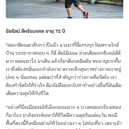
ชัยรัตน์ สีหรัชมงคล อายุ 72 ปี
“ผมเกษียณมาสิบกว่าปีแล้ว แวะมาที่นี่แทบทุกวันเพราะใกล้
บ้าน บรรยากาศรอบ ๆ ก็ดี ต้นไม้เยอะ ช่วยเติมออกซิเจนได้ดี
มาก ผมจะมาวิ่ง มาเดิน แล้วก็มาตีแบดมินตัน พออายุมากขึ้น
เรายิ่งต้องหมั่นออกกำลังกาย ตรวจเช็กสุขภาพร่างกายเราอยู่
บ่อย ๆ นั่นแหละ แต่ผมว่าที่สำคัญกว่าร่างกายคือจิตใจ เรา
ต้องทำจิตใจให้ร่าเริง ต้องไม่ลืมออกไปหาทำอย่างอื่นที่มันเติม
เต็มความสุขให้กับชีวิต
“อย่างที่นี่จะมีชมรมให้เลือกเยอะมาก ๆ บางคนชอบร้องเพลง
ก็มาร้อง มาสังสรรค์เฮฮาให้ชีวิตมีความสุขในแต่ละวัน พอมี
พื้นที่ตรงนี้ก็เหมือนช่วยให้วัยอย่างเรา ๆ ไม่ห่อเหี่ยว เพราะถ้า