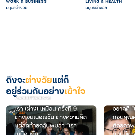
WORK & BUSINESS
LIVING & HEALTH
มนุษย์ต่างวัย
มนุษย์ต่างวัย
ถึงจะ
ต่างวัย
แต่ก็
อยู่ร่วมกันอย่าง
เข้าใจ
MANOOTTANGWAI
เรา (ต่าง) เหมือน ครั้งที่ 9
วยาคติ “
ต่างเจนเนอเรชัน ต่างความคิด
ทอนคุณค
แต่สุดท้ายกลับพบว่า “เรา
ศักยภาพ
เหมือนกัน”
มนุษย์ต่า