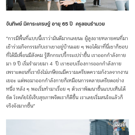
จันทิพย์ มิคาระเศรษฐ์ อายุ 65 ปี ครูสอนรำมวย
“การมีพื้นที่แบบนี้เราว่ามันดีมากเลยนะ ผู้สูงอายหลายคนที่มา
เข้าร่วมกิจกรรมกับเราเขาอยู่บ้านเฉย ๆ พอได้มาที่นี่เขาก็ชอบ
ที่ได้มีเพื่อนมีสังคม รู้สึกกระปรี้กระเปร่าขึ้น เราออกกำลังกาย
มา 9 ปี เริ่มรำมวยมา 4 ปี เราชอบเรื่องการออกกำลังกาย
เพราะตอนที่เรายังไม่เกษียณมีความเครียดความกังวลจากงาน
เยอะ แต่พอมาออกกำลังกายก็เหมือนการคลายเครียดอย่าง
หนึ่ง หลัง ๆ พอเริ่มทำมาเรื่อย ๆ ตัวเราพัฒนาขึ้นแบบเห็นได้
ชัด โรคภัยไข้เจ็บสุขภาพจิตเราก็ดีขึ้น เราเลยเริ่มสนใจแล้วก็
จริงจังมากขึ้น”