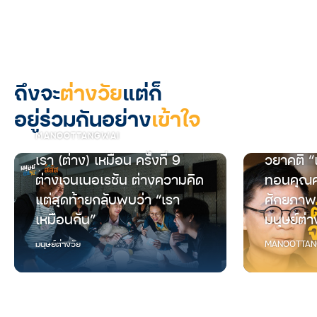
ถึงจะ
ต่างวัย
แต่ก็
อยู่ร่วมกันอย่าง
เข้าใจ
MANOOTTANGWAI
เรา (ต่าง) เหมือน ครั้งที่ 9
วยาคติ “
ต่างเจนเนอเรชัน ต่างความคิด
ทอนคุณค
แต่สุดท้ายกลับพบว่า “เรา
ศักยภาพ
เหมือนกัน”
มนุษย์ต่า
มนุษย์ต่างวัย
MANOOTTAN