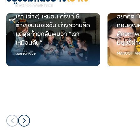
MANOOTTANGWAI
เรา (ต่าง) เหมือน ครั้งที่ 9
วยาคติ “
ต่างเจนเนอเรชัน ต่างความคิด
ทอนคุณค
แต่สุดท้ายกลับพบว่า “เรา
ศักยภาพ
เหมือนกัน”
มนุษย์ต่า
มนุษย์ต่างวัย
MANOOTTAN