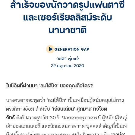
สำเร็จของนักวาดรูปแฟนตาซี
และเซอร์เรียลลิสม์ระดับ
นานาชาติ
GENERATION GAP
อชิตา พุ่มแจ้
22 มิถุนายน 2020
ในชีวิตที่ผ่านมา ‘ลมใต้ปีก’ ของคุณคือใคร?
บางคนอาจจะพูดว่า ‘ลมใต้ปีก’ เป็นเหมือนผู้สนับสนุนไม่ทาง
‘เถียนเถียน’ ศุภมาส ทวีโชติ
ตรงก็ทางอ้อม สำหรับ
ภัทร์
ศิลปินวาดรูปวัย 30 ปี นอกจากครูอาจารย์ ผู้หลักผู้ใหญ่
เจ้าของแกลเลอรี และนักสะสมภาพวาด บุคคลสำคัญที่เป็นเห
‘อาม่า’