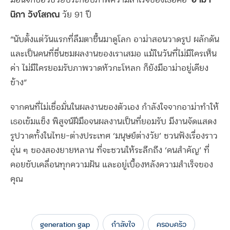
มือนจิ๊กซอว์ช่วยประกอบภาพความสำเร็จของเธอคือ
นิภา วังโสภณ
วัย 91 ปี
“นับตั้งแต่วันแรกที่ลืมตาขึ้นมาดูโลก อาม่าสอนวาดรูป ผลักดัน
และเป็นคนที่ชื่นชมผลงานของเราเสมอ แม้ในวันที่ไม่มีใครเห็น
ค่า ไม่มีใครยอมรับภาพวาดหัวกะโหลก ก็ยังมีอาม่าอยู่เคียง
ข้าง”
จากคนที่ไม่เชื่อมั่นในผลงานของตัวเอง กำลังใจจากอาม่าทำให้
เธอเข้มแข็ง พิสูจน์ฝีมือจนผลงานเป็นที่ยอมรับ มีงานจัดแสดง
รูปวาดทั้งในไทย-ต่างประเทศ ‘มนุษย์ต่างวัย’ ชวนฟังเรื่องราว
อุ่น ๆ ของสองยายหลาน ที่จะชวนให้ระลึกถึง ‘คนสำคัญ’ ที่
คอยขับเคลื่อนทุกความฝัน และอยู่เบื้องหลังความสำเร็จของ
คุณ
generation gap
กำลังใจ
ครอบครัว