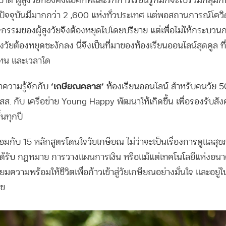
ด ผู้สูงวัยที่ยังคงแอคทีฟและรักการเรียนรู้ก็มักจะไปรวมกลุ่มกันที
งปัจจุบันมีมากกว่า 2 ,600 แห่งทั่วประเทศ แต่พอสถานการณ์โควิด
จกรรมของผู้สูงวัยจึงต้องหยุดไปโดยปริยาย แต่เพื่อไม่ให้กระบวนก
วัยต้องหยุดชะงักลง นี่จึงเป็นที่มาของห้องเรียนออนไลน์สุดคูล ที่
ที่ไหน และเวลาใด
‘เกษียณคลาส’
ำความรู้จักกับ
ห้องเรียนออนไลน์ สำหรับคนวัย 50
สส. กับ เครือข่าย Young Happy พัฒนาให้เกิดขึ้น เพื่อรองรับสัง
ึ้นทุกปี
กับ 15 หลักสูตรโดนใจวัยเกษียณ ไม่ว่าจะเป็นเรื่องการดูแลสุขภา
องได้รับ กฎหมาย การวางแผนการเงิน หรือแม้แต่เทคโนโลยีแห่งอนา
รียมความพร้อมให้ชีวิตเพื่อก้าวเข้าสู่วัยเกษียณอย่างมั่นใจ และอยู
ุข