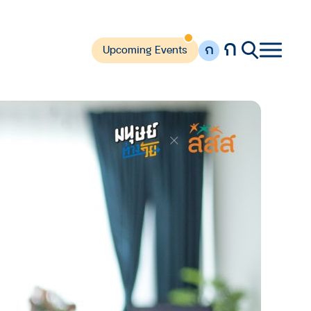
ก
ก
Upcoming Events