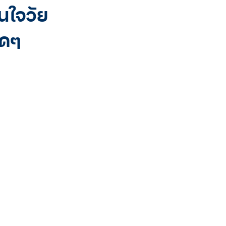
นใจวัย
ุดๆ