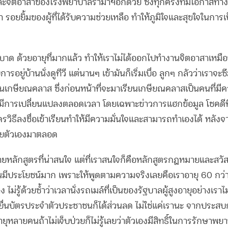
ะจิตอาสาของโรงพยาบาลรามาฯอีกด้วย ซึ่งทุกครั้งที่มีโอกาสทำ
 รอยยิ้มของผู้ที่ได้รับความช่วยเหลือ ทำให้ภูมิใจและสุขใจในการเป็
ระบาด ด้วยอายุที่มากแล้ว ทำให้เราไม่ได้ออกไปทำงานจิตอาสาเหมือ
ารอยู่บ้านนั่งดูทีวี แต่นานๆ เข้ามันก็เริ่มเบื่อ ลูกๆ กลัวว่าเราจะ
ยนเกษียณคลาส ซึ่งก่อนหน้าที่จะมาเรียนเกษียณคลาสเป็นคนที่มี
ี่มีการเปลี่ยนแปลงตลอดเวลา โดยเฉพาะข่าวการแฮกข้อมูล โชคดีที
วิธีลงชื่อเข้าเรียนทำให้มีความมั่นใจและสามารถทำเองได้ หลังจากน
ด้วยตัวเองมาตลอด
ลักสูตรที่น่าสนใจ แต่ที่เราสนใจก็คือหลักสูตรกฎหมายและสวัสดิก
ันมีประโยชน์มาก เพราะให้พูดตามความจริงเลยคือเราอายุ 60 กว่าแล
าง ไม่รู้ด้วยซ้ำว่าเวลานั่งรถเมล์ที่เป็นของรัฐบาลผู้สูงอายุอย่างเราไ
ื่นบัตรประจำตัวประชาชนก็ได้ส่วนลด ไม่ใช่แค่เรานะ จากประส
อายุหลายคนถ้าไม่เจ็บป่วยก็ไม่รู้เลยว่าตัวเองมีสิทธิ์ในการรักษาพย