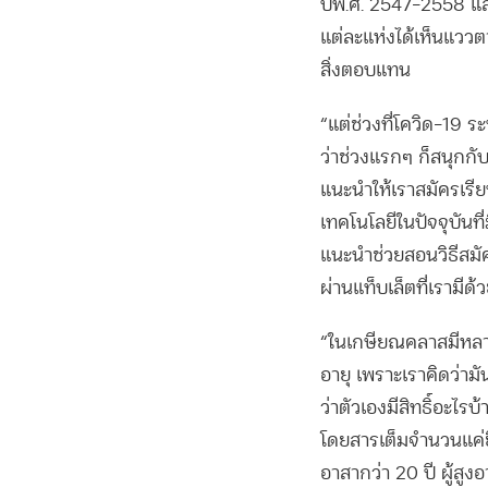
ปีพ.ศ. 2547-2558 แล
แต่ละแห่งได้เห็นแววตา
สิ่งตอบแทน
“แต่ช่วงที่โควิด-19 
ว่าช่วงแรกๆ ก็สนุกกับก
แนะนำให้เราสมัครเรี
เทคโนโลยีในปัจจุบันท
แนะนำช่วยสอนวิธีสมัคร
ผ่านแท็บเล็ตที่เรามี
“ในเกษียณคลาสมีหลายห
อายุ เพราะเราคิดว่าม
ว่าตัวเองมีสิทธิ์อะไรบ้
โดยสารเต็มจำนวนแค่ย
อาสากว่า 20 ปี ผู้สูง