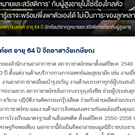
ค์ยศ อายุ 64 ปี จิตอาสาวัยเกษียณ
าของสำนักงานอาสากาชาด สภากาชาดไทยมาตั้งแต่ปีพ.ศ. 2546 จ
ปี ตั้งแต่งานด้านบริการทางการแพทย์และสุขนามัย เช่น งานเยี่ยม
งานอาสากาชาดเยี่ยมบำรุงขวัญ งานด้านบรรเทาทุกข์ผู้ประสบภัยพ
่ง(ภาฯ)ยามยาก สภากาชาดไทยในการบรรจุถุงยังชีพ ช่วยผู้ประสบอ
 อวัยวะ ปฏิบัติงานคัดกรองกรุ๊ปเลือด ร่วมกับฝ่ายผลิตส่วนประก
สภากาชาดไทย และงานด้านการสังคมสงเคราะห์และส่งเสริมคุณภาพ
การโรงเรียนมาตรฐานต้านสิ่งเสพติด ตั้งแต่ปีพ.ศ. 2550-2558
ศรษฐกิจพอเพียง นอกจากนี้ยังเป็นจิตอาสาของมูลนิธิราชประชานุเ