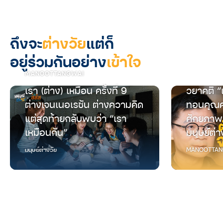
ถึงจะ
ต่างวัย
แต่ก็
อยู่ร่วมกันอย่าง
เข้าใจ
MANOOTTANGWAI
เรา (ต่าง) เหมือน ครั้งที่ 9
วยาคติ “
ต่างเจนเนอเรชัน ต่างความคิด
ทอนคุณค
แต่สุดท้ายกลับพบว่า “เรา
ศักยภาพ
เหมือนกัน”
มนุษย์ต่า
มนุษย์ต่างวัย
MANOOTTAN