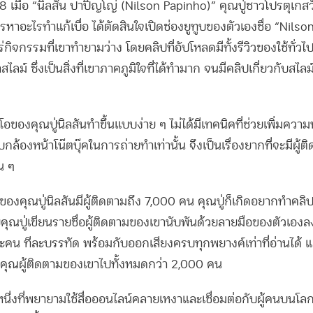
2018 เมื่อ “นิลสัน ปาปิญโญ่ (Nilson Papinho)” คุณปู่ชาวโปรตุเกสวัย
าอะไรทำแก้เบื่อ ได้ตัดสินใจเปิดช่องยูทูบของตัวเองชื่อ “Nilso
ร่กิจกรรมที่เขาทำยามว่าง โดยคลิปที่อัปโหลดมีทั้งรีวิวของใช้ทั่วไ
ม์ ซึ่งเป็นสิ่งที่เขาภาคภูมิใจที่ได้ทำมาก จนมีคลิปเกี่ยวกับสไ
ีโอของคุณปู่นิลสันทำขึ้นแบบง่าย ๆ ไม่ได้มีเทคนิคที่ช่วยเพิ่มคว
ับกล้องหน้าโน๊ตบุ๊คในการถ่ายทำเท่านั้น จึงเป็นเรื่องยากที่จะมีผู
น ๆ
องของคุณปู่นิลสันมีผู้ติดตามถึง 7,000 คน คุณปู่ก็เกิดอยากทำคล
ดยคุณปู่เขียนรายชื่อผู้ติดตามของเขานับพันด้วยลายมือของตัวเอ
ทีละคน ทีละบรรทัด พร้อมกับออกเสียงครบทุกพยางค์เท่าที่อ่านได้ 
ขอบคุณผู้ติดตามของเขาไปทั้งหมดกว่า 2,000 คน
ึ่งที่พยายามใช้สื่อออนไลน์คลายเหงาและเชื่อมต่อกับผู้คนบนโลก