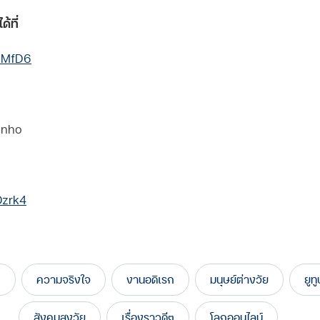
้ที่
02MfD6
inho
Ozrk4
i
ความจริงใจ
งานอดิเรก
มนุษย์ต่างวัย
ยูท
สังคมสูงวัย
เรื่องราวดีๆ
โลกออนไลน์