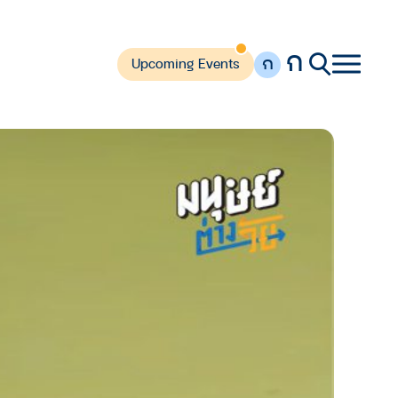
ก
ก
Upcoming Events