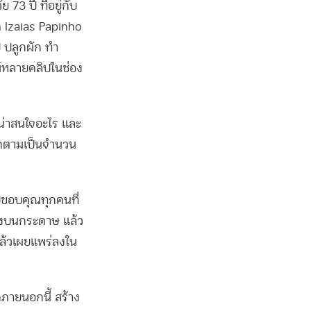
 73 ปี ที่อยู่กับ
n Izaias Papinho
ป ปลูกผัก ทำ
ลม์หลายคลิปในช่อง
ามน่าสนใจอะไร และ
้ติดตามเป็นจำนวน
ิปขอบคุณทุกคนที่
งลงบนกระดาษ แล้ว
แล้วเผยแพร่ลงใน
ภายนอกนี้ สร้าง