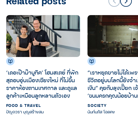
Related posts
‘เดอะป๊าม๊าบูทิค’ โฮมสเตย์ ที่พัก
“เราหยุดขายไม่ได้เพร
สุดอบอุ่นเมืองเชียงใหม่ ที่ไม่ขึ้น
ชีวิตอยู่บนโลกนี้ยังจำเ
ราคาห้องตามเทศกาล และดูแล
เงิน” คุยกับลุงเปี๊ยก เ
ลูกค้าเหมือนลูกหลานตัวเอง
‘ขนมครกคุณน้อยบ้าน
FOOD & TRAVEL
SOCIETY
ปัญจวรา บุญสร้างสม
นันท์นภัส โอดคง