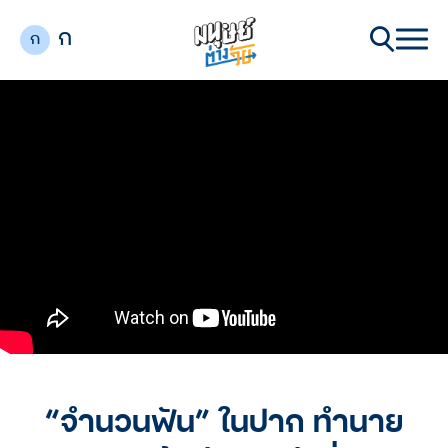
ก
ก
“จำนวนฟัน” ในปาก ทำนาย