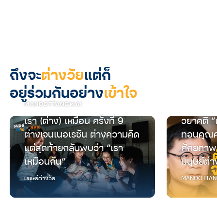
ถึงจะ
ต่างวัย
แต่ก็
อยู่ร่วมกันอย่าง
เข้าใจ
MANOOTTANGWAI
เรา (ต่าง) เหมือน ครั้งที่ 9
วยาคติ “
ต่างเจนเนอเรชัน ต่างความคิด
ทอนคุณค
แต่สุดท้ายกลับพบว่า “เรา
ศักยภาพ
เหมือนกัน”
มนุษย์ต่า
มนุษย์ต่างวัย
MANOOTTAN