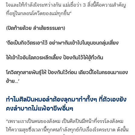
ใจและให้กำลังใจระหว่างกัน แม่เชื่อว่า 3 สิ่งนี้คือความสำคัญ
ที่อยู่ในกลอนโควิดของแม่ทุกชิ้น”
(
ปิดท้ายด้วย
ลำเต้ยธรรมดา)
‘
ถือเป็นกิจวัตรเอาไว้ อย่าพากันเข้าไปในชุมชนกลุ่มเสี่ยง
ให้เข้าใจอันใดควรหลีกเลี้ยง ป้องกันไว้ให้ฮู้ทั่วกัน
โควิดทุกสายพันธุ์ให้ ป้องกันไว้ก่อน เดียวนี้โอไมครอนมาแฮง
ฮ้าย…’
ทำไมศิลปินหมอลำต้องลุกมาทำทั้งๆ ที่ตัวเองยัง
คงลำบากไม่แพ้อาชีพอื่นๆ
“เพราะเราเป็นคนของสังคม เป็นศิลปินมีหน้าที่จรรโลงสังคม
ให้ความสุขซึ่งเวลานี้ทุกคนกำลังทุกข์กับเรื่องโรคระบาด ดังนั้น