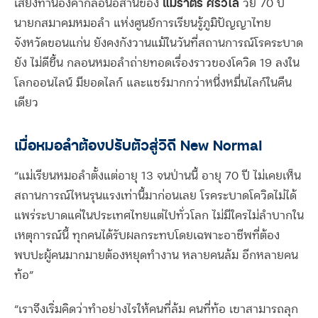
แม่ราตรี ศรีวิไล
เสียงทำนองคำกลอนอีสานของ
วัย 70 ปี
นายกสมาคมหมอลำ แห่งศูนย์การเรียนรู้ภูมิปัญญาไทย
จังหวัดขอนแก่น ยังคงกังวานแม้ในวันที่สถานการณ์โรคระบาด
ยัง ไม่ดีขึ้น กลอนหมอลำถ่ายทอดเรื่องราวของโควิด 19 ลงใน
โลกออนไลน์ มียอดไลก์ และแชร์มากกว่าหนึ่งหมื่นไลก์ในคืน
เดียว
เมื่อหมอลำต้องปรับตัวสู่วิถี New Normal
“แม่เรียนหมอลำตั้งแต่อายุ 13 จนป่านนี้ อายุ 70 ปี ไม่เคยเห็น
สถานการณ์ไหนรุนแรงเท่านี้มาก่อนเลย โรคระบาดโควิดไม่ได้
แพร่ระบาดแค่ในประเทศไทยแต่ไปทั่วโลก ไม่มีใครไม่ลำบากใน
เหตุการณ์นี้ ทุกคนได้รับผลกระทบโดยเฉพาะอาชีพที่ต้อง
พบปะผู้คนมากมายต้องหยุดทำงาน หลายคนล้ม อีกหลายคน
ท้อ”
“เราจึงเริ่มคิดว่าทำอย่างไรให้คนที่ล้ม คนที่ท้อ เขาสามารถลุก