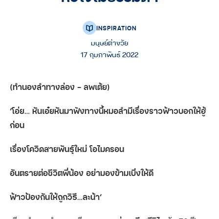
INSPIRATION
มนุษย์ต่างวัย
17 กุมภาพันธ์ 2022
(
ทำนองลำทางล่อง – ลพเต้ย)
‘
โอ่ย… หันเอ๋ยหันมาฟังทางนี้หมอลำมีเรื่องราวฟ้าวบอกให้ฮู้
ก่อน
เรื่องโควิดสายพันธุ์ใหม่ โอไมครอน
อันตรายต่อชีวิตพี่น้อง อย่ามองข้ามเบิ่งให้ดี
ฟ้าวป้องกันให้ถูกวิธี…ละน้า’