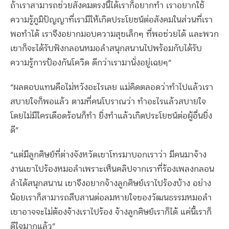
ถ้าเราสามารถช่วยสังคมตรงนี้ได้เราก็อยากทำ เราอยากใช้
ความรู้ภูมิปัญญาที่เรามีให้เกิดประโยชน์ต่อสังคมในส่วนที่เรา
พอทำได้ เราจึงอยากมอบความสุขเล็กๆ ที่พอช่วยได้ และพวก
เขาก็จะได้รับฟังกลอนหมอลำสนุกสนานไปพร้อมกับได้รับ
ความรู้การป้องกันโควิด ดีกว่าเรามานั่งอยู่เฉยๆ”
“ผลตอบแทนคือไม่หวังอะไรเลย แม่คิดตลอดว่าทำไปแล้วเรา
สบายใจก็พอแล้ว ตามที่คนโบราณว่า ทำอะไรแล้วสบายใจ
โดยไม่มีใครเดือดร้อนก็ทำ ยิ่งทำแล้วเกิดประโยชน์ต่อผู้อื่นยิ่ง
ดี”
“แต่มีลูกศิษย์ที่ต่างจังหวัดเขาโทรมาบอกเราว่า มีคนมาจ้าง
งานเขาไปร้องหมอลำเพราะเห็นคลิปจากเราที่ร้องเพลงกลอน
ลำได้สนุกสนาน เขาจึงอยากจ้างลูกศิษย์เราไปร้องบ้าง อย่าง
น้อยเราก็สามารถสืบสานต่อลมหายใจของวัฒนธรรมหมอลำ
เขาอาจจะไม่ต้องจ้างเราไปร้อง จ้างลูกศิษย์เราก็ได้ แค่นี้เราก็
ดีใจมากแล้ว”