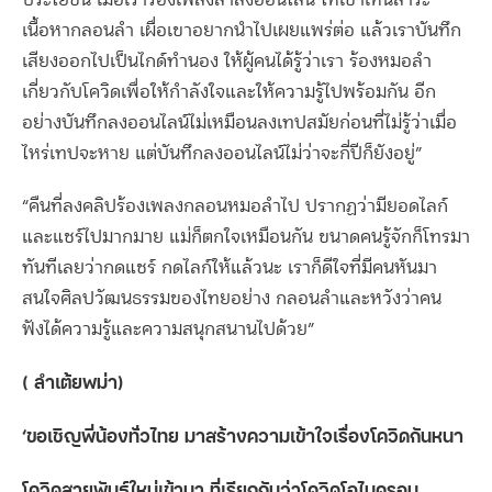
ประโยชน์ เมื่อเราร้องเพลงลำลงออนไลน์ ให้เขาเห็นสาระ
เนื้อหากลอนลำ เผื่อเขาอยากนำไปเผยแพร่ต่อ แล้วเราบันทึก
เสียงออกไปเป็นไกด์ทำนอง ให้ผู้คนได้รู้ว่าเรา ร้องหมอลำ
เกี่ยวกับโควิดเพื่อให้กำลังใจและให้ความรู้ไปพร้อมกัน อีก
อย่างบันทึกลงออนไลน์ไม่เหมือนลงเทปสมัยก่อนที่ไม่รู้ว่าเมื่อ
ไหร่เทปจะหาย แต่บันทึกลงออนไลน์ไม่ว่าจะกี่ปีก็ยังอยู่”
“คืนที่ลงคลิปร้องเพลงกลอนหมอลำไป ปรากฏว่ามียอดไลก์
และแชร์ไปมากมาย แม่ก็ตกใจเหมือนกัน ขนาดคนรู้จักก็โทรมา
ทันทีเลยว่ากดแชร์ กดไลก์ให้แล้วนะ เราก็ดีใจที่มีคนหันมา
สนใจศิลปวัฒนธรรมของไทยอย่าง กลอนลำและหวังว่าคน
ฟังได้ความรู้และความสนุกสนานไปด้วย”
(
ลำเต้ยพม่า)
‘
ขอเชิญพี่น้องทั่วไทย มาสร้างความเข้าใจเรื่องโควิดกันหนา
โควิดสายพันธุ์ใหม่เข้ามา ที่เรียกกันว่าโควิดโอไมครอน