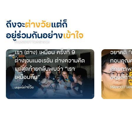
ถึงจะ
ต่างวัย
แต่ก็
อยู่ร่วมกันอย่าง
เข้าใจ
MANOOTTANGWAI
เรา (ต่าง) เหมือน ครั้งที่ 9
วยาคติ “
ต่างเจนเนอเรชัน ต่างความคิด
ทอนคุณค
แต่สุดท้ายกลับพบว่า “เรา
ศักยภาพ
เหมือนกัน”
มนุษย์ต่า
มนุษย์ต่างวัย
MANOOTTAN