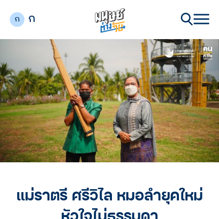
ก
ก
แม่ราตรี ศรีวิไล หมอลำยุคใหม่
หัวใจไม่ธรรมดา