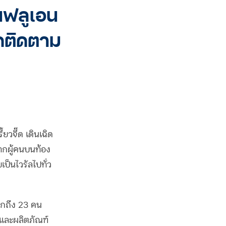
นฟลูเอน
กดติดตาม
ยวจี๊ด เดินเฉิด
ากผู้คนบนท้อง
เป็นไวรัลไปทั่ว
ชิกถึง 23 คน
าและผลิตภัณฑ์