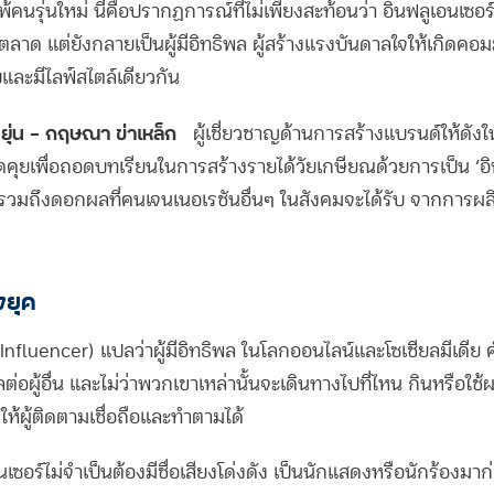
คนรุ่นใหม่ นี่คือปรากฏการณ์ที่ไม่เพียงสะท้อนว่า อินฟลูเอนเซอร์ส
าด แต่ยังกลายเป็นผู้มีอิทธิพล ผู้สร้างแรงบันดาลใจให้เกิดคอมมูน
บและมีไลฟ์สไตล์เดียวกัน
ยุ่น – กฤษณา ข่าเหล็ก
น
ผู้เชี่ยวชาญด้านการสร้างแบรนด์ให้ดังใ
ดคุยเพื่อถอดบทเรียนในการสร้างรายได้วัยเกษียณด้วยการเป็น ‘อิ
ไร รวมถึงดอกผลที่คนเจนเนอเรชันอื่นๆ ในสังคมจะได้รับ จากการผ
งยุค
(Influencer) แปลว่าผู้มีอิทธิพล ในโลกออนไลน์และโซเชียลมีเดีย คำ
พลต่อผู้อื่น และไม่ว่าพวกเขาเหล่านั้นจะเดินทางไปที่ไหน กินหรือใช
ห้ผู้ติดตามเชื่อถือและทำตามได้
อนเซอร์ไม่จำเป็นต้องมีชื่อเสียงโด่งดัง เป็นนักแสดงหรือนักร้องมา