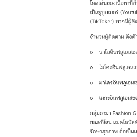
โดดเด่นของเนื้อหาที
เป็นยูทูบเบอร์ (Yout
(TikToker) หากมีผู้ติด
จำนวนผู้ติดตาม คือตัว
o นาโนอินฟลูเอนเซอร
o ไมโครอินฟลูเอนเซอ
o มาโครอินฟลูเอนเซอ
o เมกะอินฟลูเอนเซอร
กลุ่มอาม่า Fashion G
ขณะที่โจน แมคโดนัลด
รักษาสุขภาพ ถือเป็น