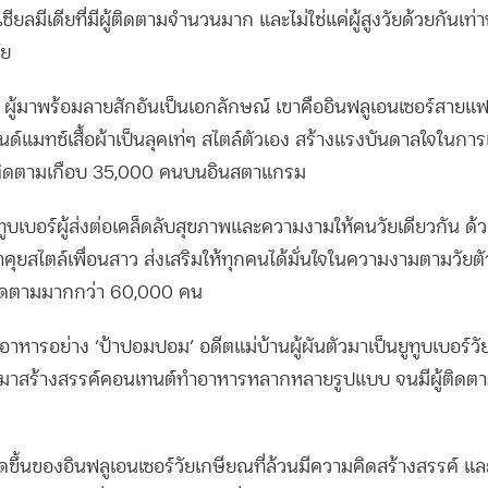
ยลมีเดียที่มีผู้ติดตามจำนวนมาก และไม่ใช่แค่ผู้สูงวัยด้วยกันเท่า
ัย
ก’ ผู้มาพร้อมลายสักอันเป็นเอกลักษณ์ เขาคืออินฟลูเอนเซอร์สายแฟ
ด์แมทช์เสื้อผ้าเป็นลุคเท่ๆ สไตล์ตัวเอง สร้างแรงบันดาลใจในกา
ีผู้ติดตามเกือบ 35,000 คนบนอินสตาแกรม
ยูทูบเบอร์ผู้ส่งต่อเคล็ดลับสุขภาพและความงามให้คนวัยเดียวกัน ด
ข่าคุยสไตล์เพื่อนสาว ส่งเสริมให้ทุกคนได้มั่นใจในความงามตามวัย
ผู้ติดตามมากกว่า 60,000 คน
อาหารอย่าง ‘ป้าปอมปอม’ อดีตแม่บ้านผู้ผันตัวมาเป็นยูทูบเบอร์วั
 มาสร้างสรรค์คอนเทนต์ทำอาหารหลากหลายรูปแบบ จนมีผู้ติดตา
เกิดขึ้นของอินฟลูเอนเซอร์วัยเกษียณที่ล้วนมีความคิดสร้างสรรค