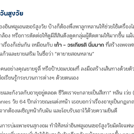
นวันสูงวัย
องอินฟลูเอนเซอร์สูงวัย บ้างก็ต้องพึ่งพาลูกหลานให้ช่วยใช้เครื่องไ
กล้อง หรือการตัดต่อให้ดูมีสีสันดึงดูดกลุ่มผู้ติดตามให้มากขึ้น 
เก้า – วรเกียรติ นิ่มมาก
าเรื่องก็เช่นกัน เหมือนกับ
ที่สร้างเพจเฟซบ
ก้วและยายเสริม ในชื่อว่า “ตายายสอนหลาน”
างคนอย่างคุณยายจูลี่ หรือป้าปอมปอมที่ ลงมือสร้างเส้นทางด้วยตัว
งมือเรียนรู้กระบวนการต่างๆ ด้วยตนเอง
ยและกังวลกับอายุอยู่ตลอด ชีวิตเราจะกลายเป็นสีเทา” หลิน เว่ย (
nies วัย 64 ปีกล่าวขณะแต่งหน้า เธอบอกว่าเรื่องอายุเป็นกฎเ
กจากต้องเผชิญหน้ากับมัน และโอบรับเอาไว้ด้วยความยินดี
การบ่มเพาะจนสุกงอม ทำให้เหล่าอินฟลูเอนเซอร์สูงวัยมัดใจแฟนๆ