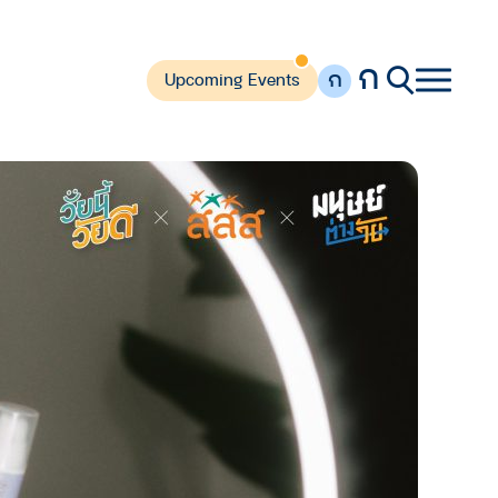
ก
ก
Upcoming Events