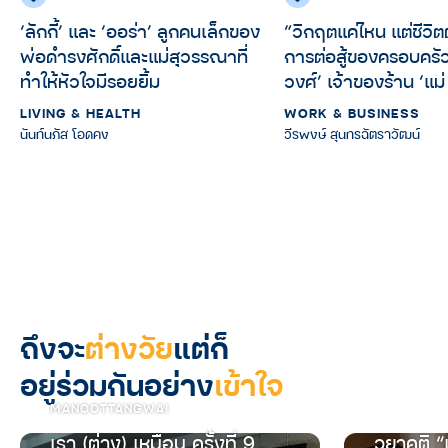
‘ลักกี้’ และ ‘ออร่า’ ลูกคนเล็กของ
“วิกฤตแค่ไหน แต่ชีวิต
พ่อดำรงศักดิ์และแม่สุวรรณาที่
การต่อสู้ของครอบครัว
ทำให้หัวใจมีรอยยิ้ม
วงศ์’ เจ้าของร้าน ‘แม่ 
LIVING & HEALTH
WORK & BUSINESS
นันท์นภัส โอดคง
วีรพงษ์ สุนทรฉัตราวัฒน์
ถึงจะ
ต่างวัย
แต่ก็
อยู่ร่วมกันอย่าง
เข้าใจ
MANOOTTANGWAI
เรา (ต่าง) เหมือน ครั้งที่ 9
วยาคติ “