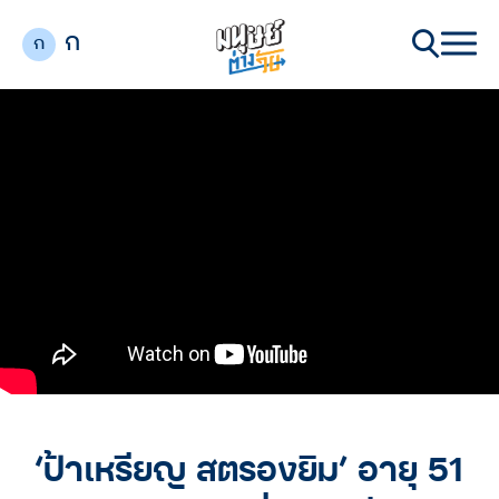
ก
ก
‘ป้าเหรียญ สตรองยิม’ อายุ 51