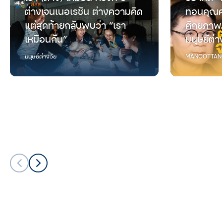
ต่างเจนเนอเรชัน ต่างความคิด
ทอนคุณค
แต่สุดท้ายกลับพบว่า “เรา
ศักยภาพ
เหมือนกัน”
มนุษย์ต่า
มนุษย์ต่างวัย
MANOOTTAN