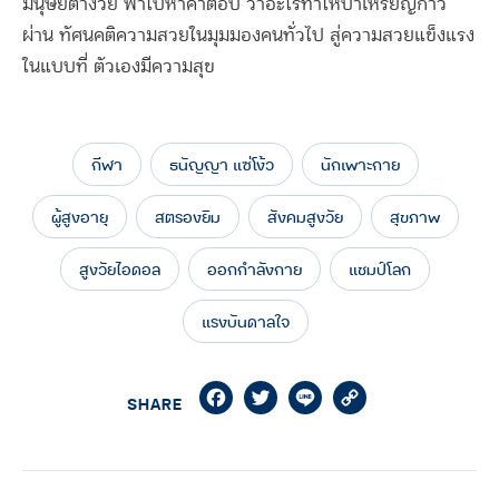
มนุษย์ต่างวัย พาไปหาคำตอบ ว่าอะไรทำให้ป้าเหรียญก้าว
ผ่าน ทัศนคติความสวยในมุมมองคนทั่วไป สู่ความสวยแข็งแรง
ในแบบที่ ตัวเองมีความสุข
กีฬา
ธนัญญา แซ่โง้ว
นักเพาะกาย
ผู้สูงอายุ
สตรองยิม
สังคมสูงวัย
สุขภาพ
สูงวัยไอดอล
ออกกำลังกาย
แชมป์โลก
แรงบันดาลใจ
Facebook
Twitter
Line
Copy
SHARE
Link