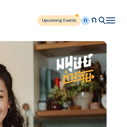
ก
ก
Upcoming Events