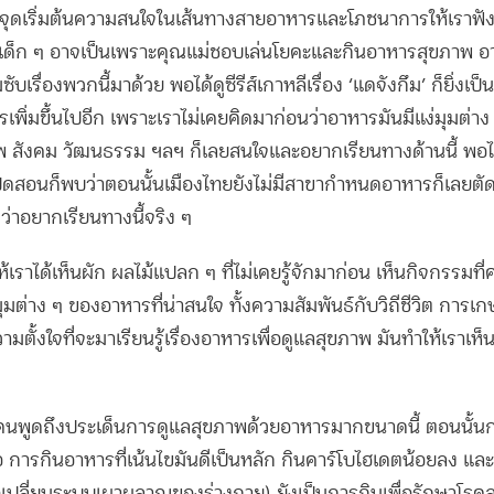
ึงจุดเริ่มต้นความสนใจในเส้นทางสายอาหารและโภชนาการให้เราฟั
ต่เด็ก ๆ อาจเป็นเพราะคุณแม่ชอบเล่นโยคะและกินอาหารสุขภาพ อา
ซับเรื่องพวกนี้มาด้วย พอได้ดูซีรีส์เกาหลีเรื่อง ‘แดจังกึม’ ก็ยิ่งเ
ารเพิ่มขึ้นไปอีก เพราะเราไม่เคยคิดมาก่อนว่าอาหารมันมีแง่มุมต่า
ขภาพ สังคม วัฒนธรรม ฯลฯ ก็เลยสนใจและอยากเรียนทางด้านนี้ พอไป
ปิดสอนก็พบว่าตอนนั้นเมืองไทยยังไม่มีสาขากำหนดอาหารก็เลยตัด
ดว่าอยากเรียนทางนี้จริง ๆ
ห้เราได้เห็นผัก ผลไม้แปลก ๆ ที่ไม่เคยรู้จักมาก่อน เห็นกิจกรรมท
ุมต่าง ๆ ของอาหารที่น่าสนใจ ทั้งความสัมพันธ์กับวิถีชีวิต การเ
ั้งใจที่จะมาเรียนรู้เรื่องอาหารเพื่อดูแลสุขภาพ มันทำให้เราเห็
มีคนพูดถึงประเด็นการดูแลสุขภาพด้วยอาหารมากขนาดนี้ ตอนนั้นก
 การกินอาหารที่เน้นไขมันดีเป็นหลัก กินคาร์โบไฮเดตน้อยลง แล
ปลี่ยนระบบเผาผลาญของร่างกาย) ยังเป็นการกินเพื่อรักษาโรคลมช