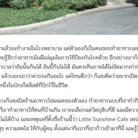
มาแล้วจะทำงานในโรงพยาบาล แต่ตัวเองก็เป็นคนชอบทำอาหารเล
ลยรู้สึกว่าอาหารมันมีแง่มุมในการใช้ป้องกันโรคด้วย อีกอย่างเราก็ค
าลว่าอันนั้นกินได้ อันนี้กินไม่ได้ มันคงเห็นภาพได้ไม่ชัดมากเท่า
 แล้วบอกเขาว่าควรจะกินอะไร แค่ไหนดีกว่า ก็เลยคิดว่าอยากเปิ
ึ่งในบักเก็ตลิสต์ที่ปักไว้ในชีวิต
้าทางก็เลยเปิดร้านอาหารโฮมเมดของตัวเอง ทำอาหารแบบที่เราทำกินก
ี่เราทำอาหารให้คนที่บ้านกิน เราจะเลือกแต่วัตถุดิบที่ดี และมีคว
ไม่ได้บ้าง และเหตุผลที่ตั้งชื่อร้านนี้ว่า Little Sunshine Cafe เ
สุข ความสดใส ให้กับผู้คน ตั้งแต่นาทีแรกที่เขาก้าวเข้ามาที่นี่ และรู