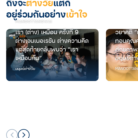
ถึงจะ
ต่างวัย
แต่ก็
อยู่ร่วมกันอย่าง
เข้าใจ
MANOOTTANGWAI
เรา (ต่าง) เหมือน ครั้งที่ 9
วยาคติ “
ต่างเจนเนอเรชัน ต่างความคิด
ทอนคุณค
แต่สุดท้ายกลับพบว่า “เรา
ศักยภาพ
เหมือนกัน”
มนุษย์ต่า
มนุษย์ต่างวัย
MANOOTTAN