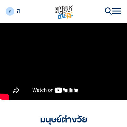
ก
ก
มนุษย์ต่างวัย