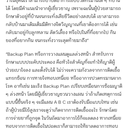
ว่าในยุคนี้เราสามารถบำบัดอาการเจ็บปวดทรมานใด ๆ ที่บ้าน
ได้ โดยมีคำแนะนำจากผู้เชี่ยวชาญ เพราะฉะนั้นผู้ป่วยสามารถ
รักษาตัวอยู่ที่บ้านจนกระทั่งเสียชีวิตอย่างสงบได้ เขาสามารถ
กลับบ้านมาเติมเต็มมิติทางจิตวิญญาณที่เขาต้องการได้ เช่น
กลับมาอยู่กับลูกหลาน สัตว์เลี้ยง หรือไปในที่ที่อยากไป กิน
ของที่อยากกิน จนกระทั่งวาระสุดท้ายมาถึง”
“Backup Plan หรือการวางแผนดูแลล่วงหน้า สำหรับการ
รักษาแบบประคับประคอง คือหัวใจสำคัญที่จะทำให้ญาติผู้
ป่วยเบาใจลง และตั้งรับได้ ไม่ว่าจะความกังวลจากการติดเชื้อ
แทรกซ้อน การหายใจหอบเหนื่อย หรืออาการปวดทรมานจาก
โรค อาทิเช่น มะเร็ง Backup Plan เปรียบเหมือนการซ้อมญาติ
ๆ ล่วงหน้า โดยมีผู้เชี่ยวชาญชวนวางแผน ว่าถ้าเกิดเหตุการณ์
แบบนี้ขึ้นจริง ๆ จะมีแผน A B C เราต้องรับมือแบบไหน เช่น
ถ้าผู้ป่วยมีไข้สูงเราจะดูว่าเกิดจากการติดเชื้ออะไร รักษาโดย
การจ่ายยาที่ถูกจุด ในวันถัดมาอาการไข้ก็จะลดลง หากเหนื่อย
หอบจากการติดเชื้อในปอดเราก็สามารถให้ยาลดอาการหอบ