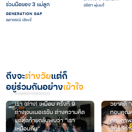
ร่วมมือของ 3 แม่ลูก
อชิตา พุ่มแจ้
GENERATION GAP
ลดาภรณ์ เซิงเจ๋
ถึงจะ
ต่างวัย
แต่ก็
อยู่ร่วมกันอย่าง
เข้าใจ
MANOOTTANGWAI
เรา (ต่าง) เหมือน ครั้งที่ 9
วยาคติ “
ต่างเจนเนอเรชัน ต่างความคิด
ทอนคุณค
แต่สุดท้ายกลับพบว่า “เรา
ศักยภาพ
เหมือนกัน”
มนุษย์ต่า