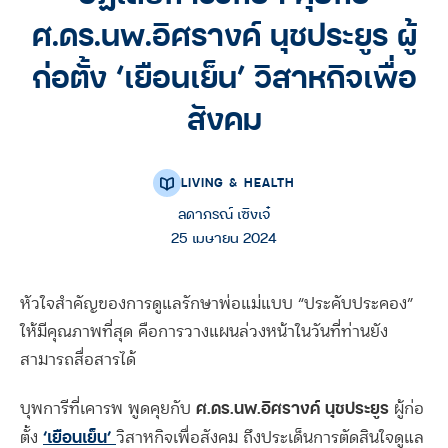
ศ.ดร.นพ.อิศรางค์ นุชประยูร ผู้
ก่อตั้ง ‘เยือนเย็น’ วิสาหกิจเพื่อ
สังคม
LIVING & HEALTH
ลดาภรณ์ เซิงเจ๋
25 เมษายน 2024
หัวใจสำคัญของการดูแลรักษาพ่อแม่แบบ “ประคับประคอง”
ให้มีคุณภาพที่สุด คือการวางแผนล่วงหน้าในวันที่ท่านยัง
สามารถสื่อสารได้
ศ.ดร.นพ.อิศรางค์ นุชประยูร
บุพการีที่เคารพ พูดคุยกับ
ผู้ก่อ
‘เยือนเย็น’
ตั้ง
วิสาหกิจเพื่อสังคม ถึงประเด็นการตัดสินใจดูแล