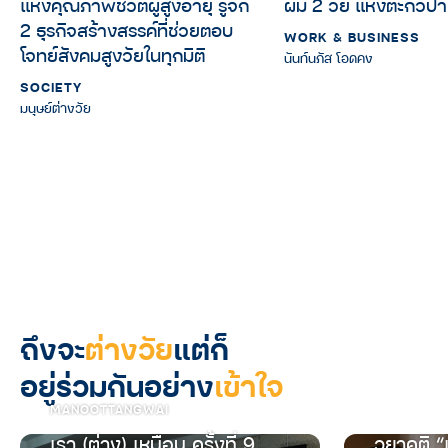
แห่งคุณภาพชีวิตผู้สูงอายุ รู้จัก
ผม 2 วัย แห่งตะกั่วป่
2 ธุรกิจสร้างสรรค์ที่ช่วยตอบ
WORK & BUSINESS
โจทย์สังคมสูงวัยในทุกมิติ
นันท์นภัส โอดคง
SOCIETY
มนุษย์ต่างวัย
ถึงจะ
ต่างวัย
แต่ก็
อยู่ร่วมกันอย่าง
เข้าใจ
MANOOTTANGWAI
เรา (ต่าง) เหมือน ครั้งที่ 9
วยาคติ “