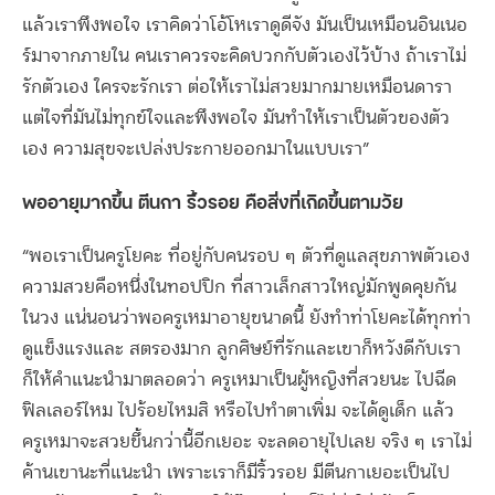
แล้วเราพึงพอใจ เราคิดว่าโอ้โหเราดูดีจัง มันเป็นเหมือนอินเนอ
ร์มาจากภายใน คนเราควรจะคิดบวกกับตัวเองไว้บ้าง ถ้าเราไม่
รักตัวเอง ใครจะรักเรา ต่อให้เราไม่สวยมากมายเหมือนดารา
แต่ใจที่มันไม่ทุกข์ใจและพึงพอใจ มันทำให้เราเป็นตัวของตัว
เอง ความสุขจะเปล่งประกายออกมาในแบบเรา”
พออายุมากขึ้น ตีนกา ริ้วรอย คือสิ่งที่เกิดขึ้นตามวัย
“พอเราเป็นครูโยคะ ที่อยู่กับคนรอบ ๆ ตัวที่ดูแลสุขภาพตัวเอง
ความสวยคือหนึ่งในทอปปิก ที่สาวเล็กสาวใหญ่มักพูดคุยกัน
ในวง แน่นอนว่าพอครูเหมาอายุขนาดนี้ ยังทำท่าโยคะได้ทุกท่า
ดูแข็งแรงและ สตรองมาก ลูกศิษย์ที่รักและเขาก็หวังดีกับเรา
ก็ให้คำแนะนำมาตลอดว่า ครูเหมาเป็นผู้หญิงที่สวยนะ ไปฉีด
ฟิลเลอร์ไหม ไปร้อยไหมสิ หรือไปทำตาเพิ่ม จะได้ดูเด็ก แล้ว
ครูเหมาจะสวยขึ้นกว่านี้อีกเยอะ จะลดอายุไปเลย จริง ๆ เราไม่
ค้านเขานะที่แนะนำ เพราะเราก็มีริ้วรอย มีตีนกาเยอะเป็นไป