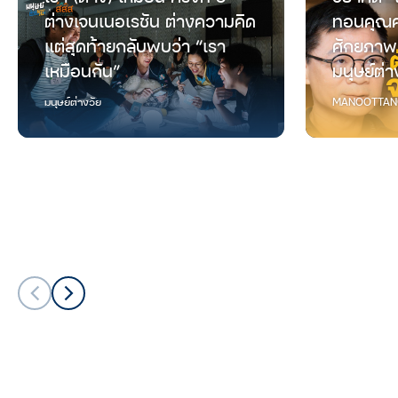
ต่างเจนเนอเรชัน ต่างความคิด
ทอนคุณค
แต่สุดท้ายกลับพบว่า “เรา
ศักยภาพ
เหมือนกัน”
มนุษย์ต่า
มนุษย์ต่างวัย
MANOOTTAN