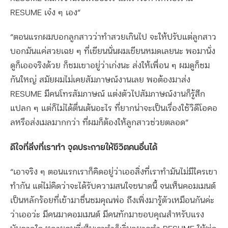
RESUME เจ๋ง ๆ เอง”
“ตอนแรกผมบอกลูกสาวว่าทำสวยเกินไป จะให้ปรับแต่ลูกสาว
บอกมันแค่สวยเฉย ๆ ที่เขียนนั่นผมเขียนหมดเลยนะ พอมานั่ง
ดูก็เออจริงด้วย ก็ชมเขาอยู่ว่าเก่งนะ ส่งให้เพื่อน ๆ ผมดูก็ชม
กันใหญ่ สมัยผมไม่เคยสัมภาษณ์งานเลย พอต้องมาส่ง
RESUME มีคนโทรสัมภาษณ์ แต่งตัวไปสัมภาษณ์งานก็รู้สึก
แปลก ๆ แต่ก็ไม่ได้ตื่นเต้นอะไร ที่ยากน่าจะเป็นเรื่องใช้วิดีโอคอ
ลหรือส่งเมลมากกว่า ที่ผมก็ต้องให้ลูกสาวช่วยตลอด”
ดีใจที่สิ่งที่เราทำ จุดประกายให้ชีวิตคนอื่นได้
“เอาจริง ๆ ตอนแรกเราก็คิดอยู่ว่าเออสิ่งที่เราทำมันไม่มีใครเขา
ทำกัน แต่ไม่คิดว่าจะได้รับความสนใจขนาดนี้ จนเห็นคอมเมนต์
เป็นหลักร้อยที่เข้ามาชื่นชมคุณพ่อ ถึงเพิ่งมารู้ตัวเหมือนกันค่ะ
ว่าเออว่ะ มีคนมาคอมเมนต์ มีคนทักมาขอบคุณสำหรับแรง