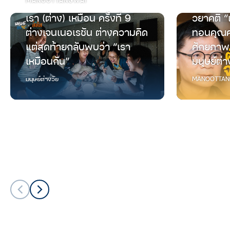
เรา (ต่าง) เหมือน ครั้งที่ 9
วยาคติ “
ต่างเจนเนอเรชัน ต่างความคิด
ทอนคุณค
แต่สุดท้ายกลับพบว่า “เรา
ศักยภาพ
เหมือนกัน”
มนุษย์ต่า
มนุษย์ต่างวัย
MANOOTTAN