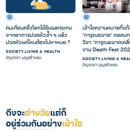
คนเกือบครึ่งโลกได้รับผลกระทบ
เข้าใจความหมายที่แท้
จากอาการปวดหัวซ้ำ ๆ แล้ว
‘การุณยฆาต’ ถอดบท
ปวดหัวแค่ไหนต้องไปหาหมอ ?
วิชา ‘การุณยฆาตเคลื่
งาน Death Fest 20
SOCIETY
,
LIVING & HEALTH
ปัญจวรา บุญสร้างสม
SOCIETY
,
LIVING & HEA
ปัญจวรา บุญสร้างสม
ถึงจะ
ต่างวัย
แต่ก็
อยู่ร่วมกันอย่าง
เข้าใจ
MANOOTTANGWAI