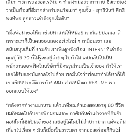
เต็มที่ ทั้งการลองอะไรใหม่ ๆ ทำสิ่งที่มองว่าท้าทาย ซึ่งเรามอง
ว่าเป็นเรื่องที่ดีมากสำหรับคนวัยเขา” คุณจึ๊ง – สุทธินันท์ สิทธิ
พงษ์พร ลูกสาวเล่าถึงจุดเริ่มต้น”
“เมื่อพ่อมาขอให้เราช่วยหางานให้หน่อย เราก็เลยบอกเอาสิ
เพราะเราก็เป็นคนชอบลองอะไรใหม่ ๆ เหมือนเขา เลย
สนับสนุนเต็มที่ รวมกับเราเพิ่งดูหนังเรื่อง ‘INTERN’ ที่เล่าถึง
คุณปู่วัย 70 ที่ไม่รู้จะอยู่ว่าง ๆ ไปทำไม เลยกลับไปเป็น
พนักงานออฟฟิศในบริษัทที่มีคนรุ่นใหม่เป็นเจ้าของ ทำให้เรา
เลยได้รับแรงบันดาลใจไปด้วย พอมั่นใจว่าพ่อเราทำได้เราก็ให้
เขาเขียนประวัติการทำงานมา ส่วนหน้าตา RESUME เรา
ออกแบบให้เอง”
“หลังจากทำงานมานาน แล้วเกษียณตัวเองตอนอายุ 60 ชีวิต
ผมก็หมดไปกับการพักผ่อนเยอะ อาศัยกินค่าเช่าจากที่ดินกับ
คอนโดที่ผมเป็นเจ้าของ เลยอยู่ได้โดยไม่ลำบากมาก แต่พอกิน
เที่ยวไปเรื่อย ๆ มันก็เบื่อเป็นธรรมดา จากของอร่อยก็กินไม่