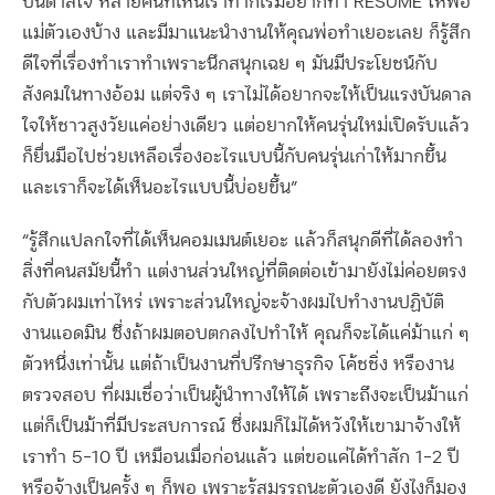
บันดาลใจ หลายคนที่เห็นเราทำก็เริ่มอยากทำ RESUME ให้พ่อ
แม่ตัวเองบ้าง และมีมาแนะนำงานให้คุณพ่อทำเยอะเลย ก็รู้สึก
ดีใจที่เรื่องทำเราทำเพราะนึกสนุกเฉย ๆ มันมีประโยชน์กับ
สังคมในทางอ้อม แต่จริง ๆ เราไม่ได้อยากจะให้เป็นแรงบันดาล
ใจให้ชาวสูงวัยแค่อย่างเดียว แต่อยากให้คนรุ่นใหม่เปิดรับแล้ว
ก็ยื่นมือไปช่วยเหลือเรื่องอะไรแบบนี้กับคนรุ่นเก่าให้มากขึ้น
และเราก็จะได้เห็นอะไรแบบนี้บ่อยขึ้น”
“รู้สึกแปลกใจที่ได้เห็นคอมเมนต์เยอะ แล้วก็สนุกดีที่ได้ลองทำ
สิ่งที่คนสมัยนี้ทำ แต่งานส่วนใหญ่ที่ติดต่อเข้ามายังไม่ค่อยตรง
กับตัวผมเท่าไหร่ เพราะส่วนใหญ่จะจ้างผมไปทำงานปฏิบัติ
งานแอดมิน ซึ่งถ้าผมตอบตกลงไปทำให้ คุณก็จะได้แค่ม้าแก่ ๆ
ตัวหนึ่งเท่านั้น แต่ถ้าเป็นงานที่ปรึกษาธุรกิจ โค้ชชิ่ง หรืองาน
ตรวจสอบ ที่ผมเชื่อว่าเป็นผู้นำทางให้ได้ เพราะถึงจะเป็นม้าแก่
แต่ก็เป็นม้าที่มีประสบการณ์ ซึ่งผมก็ไม่ได้หวังให้เขามาจ้างให้
เราทำ 5-10 ปี เหมือนเมื่อก่อนแล้ว แต่ขอแค่ได้ทำสัก 1-2 ปี
หรือจ้างเป็นครั้ง ๆ ก็พอ เพราะรู้สมรรถนะตัวเองดี ยังไงก็มอง