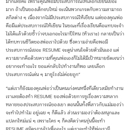
มากเลยค่ะ เพราะคุณพ่อมีประสบการณ์ให้เลือกเขียนเยอะ
มาก ถ้าเป็นของเด็กจบใหม่ จะเน้นพวกเกรดกับความสามารถ
สกิลต่าง ๆ เนื่องจากไม่มีประสบการณ์ให้เขียน แต่ของคุณพ่อ
คือมีแต่ประสบการณ์ให้เขียน ในขณะที่เรื่องเรียนคือแทบจะจำ
ไม่ได้แล้วด้วยซ้ำว่าจบเอกอะไรมาปีไหน (หัวเราะ) กลายเป็นว่า
ได้ทบทวนชีวิตของพ่อเราไปด้วย ซึ่งความง่ายคือพอมี
ประสบการณ์เยอะ RESUME จะดูน่าสนใจด้วยตัวมันเอง แต่
ความยากคือด้วยความที่คุณพ่อเองก็ไม่ได้มีเป้าหมายชัดเจนว่า
อยากจะทำอะไร ขอแค่กลับไปทำงานก็พอ เลยเลือก
ประสบการณ์เด่น ๆ มาชูโรงไม่ค่อยถูก”
“แต่เราก็ยังมองคุณพ่อว่าเป็นคนเก่งคนหนึ่งทีเดียวสมัยทำงาน
เราเลยต้องทำ RESUME ของพ่อด้วยการชูเรื่องความหลาก
หลายของประสบการณ์ของเขา ตอนนั้นทั้งพี่สาวกับแม่มองว่า
จะทำไปทำไม อยู่เฉย ๆ ก็ดีแล้ว ส่วนเรามองว่าต้องสนุกและ
แปลกใหม่แน่ ๆ เพราะใคร ๆ ก็คงคิดว่าคนรุ่นนี้จะทำ
RESUME สมัครงานไปเพื่ออะไร แต่เราจะทำให้พ่อเรามี