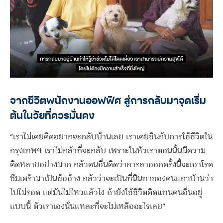
จากชีวิตพนักงานออฟฟิศ สู่การกลับมาจุดเริ่ม
ต้นในวัยที่ควรมั่นคง
“เราไม่เคยคิดอยากจะกลับบ้านเลย เราเคยชินกับการใช้ชีวิตใน
กรุงเทพฯ เราไม่กล้าที่จะกลับ เพราะในหัวเราตอนนั้นมีความ
คิดหลายอย่างมาก กลัวคนอื่นคิดว่าการลาออกครั้งนี้จะเอาโรค
ซึมเศร้ามาเป็นข้ออ้าง กลัวว่าจะเป็นที่นินทาของคนแถวบ้านว่า
ไปไม่รอด แต่มันไม่ไหวแล้วไง ถ้ายังใช้ชีวิตคิดแทนคนอื่นอยู่
แบบนี้ ตัวเราเองนั่นแหละที่จะไม่เหลืออะไรเลย”