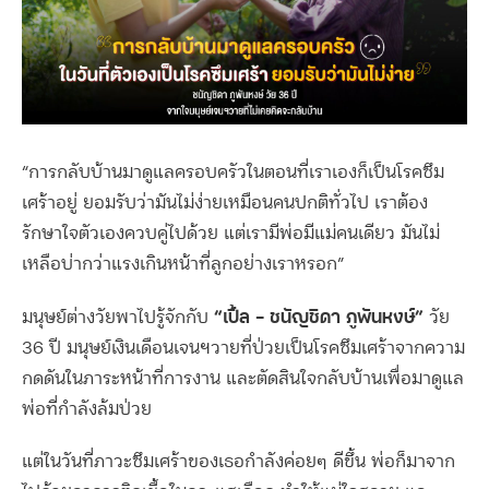
“การกลับบ้านมาดูแลครอบครัวในตอนที่เราเองก็เป็นโรคซึม
เศร้าอยู่ ยอมรับว่ามันไม่ง่ายเหมือนคนปกติทั่วไป เราต้อง
รักษาใจตัวเองควบคู่ไปด้วย แต่เรามีพ่อมีแม่คนเดียว มันไม่
เหลือบ่ากว่าแรงเกินหน้าที่ลูกอย่างเราหรอก”
“เปิ้ล – ชนัญชิดา ภูพันหงษ์”
มนุษย์ต่างวัยพาไปรู้จักกับ
วัย
36 ปี มนุษย์เงินเดือนเจนฯวายที่ป่วยเป็นโรคซึมเศร้าจากความ
กดดันในภาระหน้าที่การงาน และตัดสินใจกลับบ้านเพื่อมาดูแล
พ่อที่กำลังล้มป่วย
แต่ในวันที่ภาวะซึมเศร้าของเธอกำลังค่อยๆ ดีขึ้น พ่อก็มาจาก