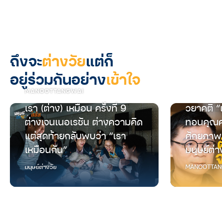
ถึงจะ
ต่างวัย
แต่ก็
อยู่ร่วมกันอย่าง
เข้าใจ
MANOOTTANGWAI
เรา (ต่าง) เหมือน ครั้งที่ 9
วยาคติ “
ต่างเจนเนอเรชัน ต่างความคิด
ทอนคุณค
แต่สุดท้ายกลับพบว่า “เรา
ศักยภาพ
เหมือนกัน”
มนุษย์ต่า
มนุษย์ต่างวัย
MANOOTTAN