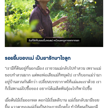
รอยยิ้มของแม่ เป็นยารักษาใจลูก
“เรามีที่ดินอยู่ที่นอกเมือง เราชวนแม่กลับไปทำสวน เพราะแม่
ชอบทำสวนมาก แต่พอพ่อเสียแม่ก็หยุดไป เราก็บอกแม่ว่ามา
อยู่บ้านสวนกันดีกว่า เปลี่ยนบรรยากาศให้แม่และเราด้วย เรา
ก็เริ่มพาแม่ไปซื้อของ อยากได้เมล็ดพันธุ์อะไรก็พาไปซื้อ
เมื่อต้นไม้เริ่มออกผล ดอกไม้เริ่มผลิบาน แม่เริ่มกลับมามีรอย
ยิ้ม แววตาของแม่เริ่มเป็นประกายอีกครั้ง ทำให้คนเป็นลูกมี