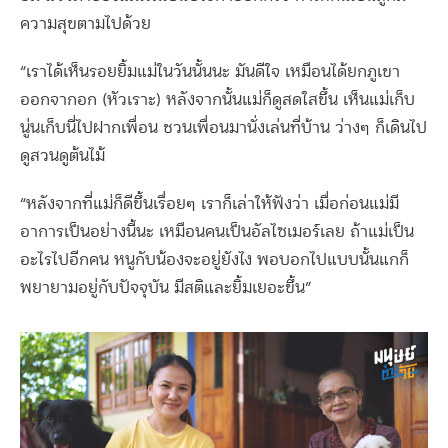
ความสุขตามไปด้วย
“เราได้เห็นรอยยิ้มแม่ในวันนั้นนะ มันดีใจ เหมือนได้ยกภูเขา
ออกจากอก (หัวเราะ) หลังจากนั้นแม่ก็ดูสดใสขึ้น เห็นแม่เก็บ
นู่นเก็บนี่ไปฝากเพื่อน ชวนเพื่อนมานั่งเล่นที่บ้าน ว่างๆ ก็เดินไป
ดูสวนดูต้นไม้
“หลังจากที่แม่ก็ดีขึ้นเรื่อยๆ เราก็เล่าให้ฟังว่า เมื่อก่อนแม่มี
อาการเป็นอย่างนี้นะ เหมือนคนเป็นอัลไซเมอร์เลย ถ้าแม่เป็น
อะไรไปอีกคน หนูกับน้องจะอยู่ยังไง พอบอกไปแบบนั้นแกก็
พยายามอยู่กับปัจจุบัน มีสติและยิ้มเยอะขึ้น”