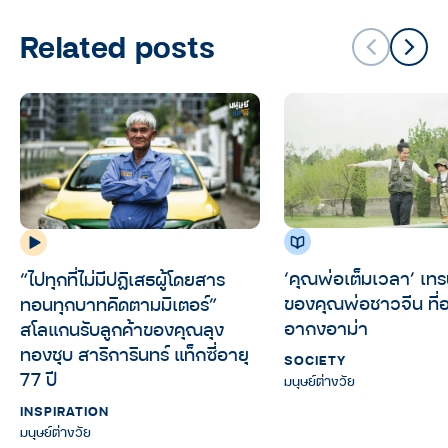
Related posts
‘คุณพ่อเต็มเวลา’ เทร
“ไปทุกที่ไม่มีปฏิเสธผู้โดยสาร
ของคุณพ่อชาวจีน ที่
ทอนทุกบาทคิดตามมิเตอร์”
อากงอาม่า
สโลแกนรับลูกค้าของคุณลุง
ทองชุบ สาริการินทร์ แท็กซี่อายุ
SOCIETY
77 ปี
มนุษย์ต่างวัย
INSPIRATION
มนุษย์ต่างวัย