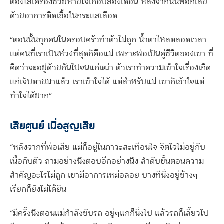
ต้องใส่เครื่องช่วยหายใจเกือบสองเดือน หลังจากนั้นพ่อก็เสีย
ด้วยอาการติดเชื้อในกระแสเลือด
“ตอนนั้นทุกคนในครอบครัวทำตัวไม่ถูก น้ำตาไหลตลอดเวลา
แต่คนที่เราเป็นห่วงที่สุดก็คือแม่ เพราะพ่อเป็นคู่ชีวิตของเขา ที่
คิดว่าจะอยู่ด้วยกันไปจนแก่เฒ่า ตัวเราทำความเข้าใจเรื่องเกิด
แก่เจ็บตายมาแล้ว เราเข้าใจได้ แต่สำหรับแม่ เขาก็เข้าใจแต่
ทำใจได้ยาก”
เสียศูนย์ เมื่อสูญเสีย
“หลังจากที่พ่อเสีย แม่ก็อยู่ในภาวะสะเทือนใจ จิตใจไม่อยู่กับ
เนื้อกับตัว ถามอย่างนึงตอบอีกอย่างนึง ลำดับขั้นตอนความ
สำคัญอะไรไม่ถูก เขามีอาการเหม่อลอย บางทีนั่งอยู่ข้างๆ
เรียกก็ยังไม่ได้ยิน
“มีครั้งนึงตอนแม่กำลังขับรถ อยู่ๆแกก็นิ่งไป แล้วรถก็เลี้ยวไป