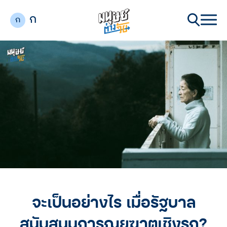
ก
ก
จะเป็นอย่างไร เมื่อรัฐบาล
สนับสนุนการุณยฆาตเชิงรุก?