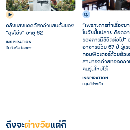
“เพราะการทำเรื่องยา
คลังแสงแคคตัสกว่าแสนต้นของ
ในวัยบั้นปลาย คือค
“ลุงโอ่ง” อายุ 62
ของการมีชีวิตต่อไป” 
INSPIRATION
อาจารย์วัย 67 ปี ผู้เร
นันท์นภัส โอดคง
คอมพิวเตอร์ด้วยตัวเ
สามารถถ่ายทอดความรู
คนรุ่นใหม่ได้
INSPIRATION
มนุษย์ต่างวัย
ถึงจะ
ต่างวัย
แต่ก็