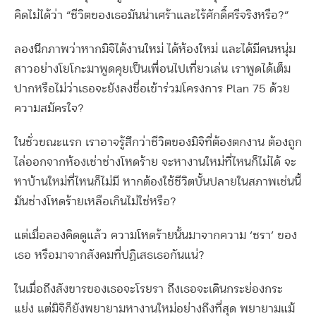
คิดไม่ได้ว่า “ชีวิตของเธอมันน่าเศร้าและไร้ศักดิ์ศรีจริงหรือ?”
ลองนึกภาพว่าหากมิจิได้งานใหม่ ได้ห้องใหม่ และได้มีคนหนุ่ม
สาวอย่างโยโกะมาพูดคุยเป็นเพื่อนไปเที่ยวเล่น เราพูดได้เต็ม
ปากหรือไม่ว่าเธอจะยังลงชื่อเข้าร่วมโครงการ Plan 75 ด้วย
ความสมัครใจ?
ในชั่วขณะแรก เราอาจรู้สึกว่าชีวิตของมิจิที่ต้องตกงาน ต้องถูก
ไล่ออกจากห้องเช่าช่างโหดร้าย จะหางานใหม่ที่ไหนก็ไม่ได้ จะ
หาบ้านใหม่ที่ไหนก็ไม่มี หากต้องใช้ชีวิตบั้นปลายในสภาพเช่นนี้
มันช่างโหดร้ายเหลือเกินไม่ใช่หรือ?
แต่เมื่อลองคิดดูแล้ว ความโหดร้ายนั้นมาจากความ ‘ชรา’ ของ
เธอ หรือมาจากสังคมที่ปฏิเสธเธอกันแน่?
ในเมื่อถึงสังขารของเธอจะโรยรา ถึงเธอจะเดินกระย่องกระ
แย่ง แต่มิจิก็ยังพยายามหางานใหม่อย่างถึงที่สุด พยายามแม้