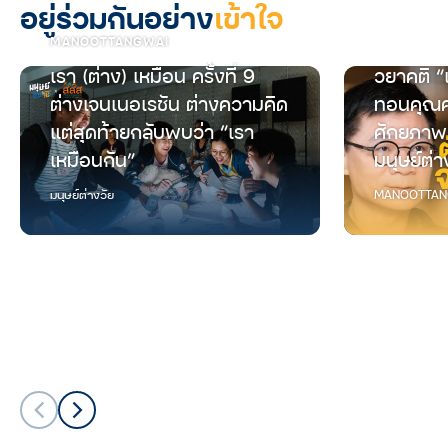
อยู่ร่วมกันอย่าง
เข้าใจ
MANOOTTANGWAI
เรา (ต่าง) เหมือน ครั้งที่ 9
วยาคติ “
ต่างเจนเนอเรชัน ต่างความคิด
ทอนคุณค
แต่สุดท้ายกลับพบว่า “เรา
ศักยภาพ
เหมือนกัน”
มนุษย์ต่า
มนุษย์ต่างวัย
MANOOTTAN