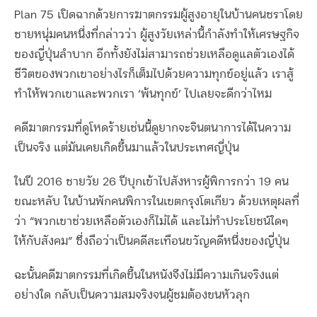
Plan 75 เปิดฉากด้วยการฆาตกรรมผู้สูงอายุในบ้านคนชราโดย
ชายหนุ่มคนหนึ่งที่กล่าวว่า ผู้สูงวัยเหล่านี้กำลังทำให้เศรษฐกิจ
ของญี่ปุ่นลำบาก อีกทั้งยังไม่สามารถช่วยเหลือดูแลตัวเองได้
ชีวิตของพวกเขาอย่างไรก็เต็มไปด้วยความทุกข์อยู่แล้ว เราสู้
ทำให้พวกเขาและพวกเรา ‘พ้นทุกข์’ ไปเลยจะดีกว่าไหม
คดีฆาตกรรมที่ดูโหดร้ายเช่นนี้ดูยากจะจินตนาการได้ในความ
เป็นจริง แต่มันเคยเกิดขึ้นมาแล้วในประเทศญี่ปุ่น
ในปี 2016 ชายวัย 26 ปีบุกเข้าไปสังหารผู้พิการกว่า 19 คน
ขณะหลับ ในบ้านพักคนพิการในเขตกรุงโตเกียว ด้วยเหตุผลที่
ว่า “พวกเขาช่วยเหลือตัวเองก็ไม่ได้ และไม่ทำประโยชน์ใดๆ
ให้กับสังคม” ซึ่งถือว่าเป็นคดีสะเทือนขวัญคดีหนึ่งของญี่ปุ่น
ฉะนั้นคดีฆาตกรรมที่เกิดขึ้นในหนังจึงไม่มีความเกินจริงแต่
อย่างใด กลับเป็นความสมจริงจนผู้ชมต้องขนหัวลุก