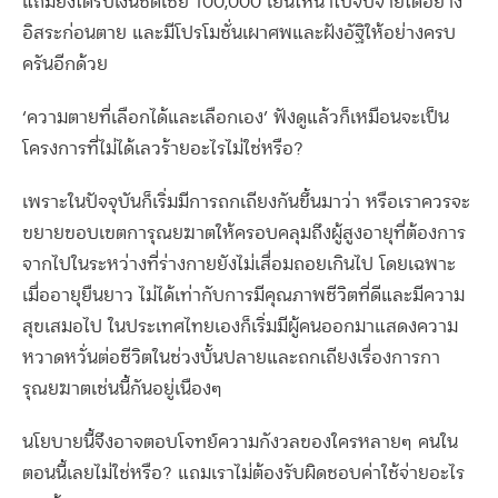
แถมยังได้รับเงินชดเชย 100,000 เยนให้นำไปจับจ่ายได้อย่าง
อิสระก่อนตาย และมีโปรโมชั่นเผาศพและฝังอัฐิให้อย่างครบ
ครันอีกด้วย
‘ความตายที่เลือกได้และเลือกเอง’ ฟังดูแล้วก็เหมือนจะเป็น
โครงการที่ไม่ได้เลวร้ายอะไรไม่ใช่หรือ?
เพราะในปัจจุบันก็เริ่มมีการถกเถียงกันขึ้นมาว่า หรือเราควรจะ
ขยายขอบเขตการุณยฆาตให้ครอบคลุมถึงผู้สูงอายุที่ต้องการ
จากไปในระหว่างที่ร่างกายยังไม่เสื่อมถอยเกินไป โดยเฉพาะ
เมื่ออายุยืนยาว ไม่ได้เท่ากับการมีคุณภาพชีวิตที่ดีและมีความ
สุขเสมอไป ในประเทศไทยเองก็เริ่มมีผู้คนออกมาแสดงความ
หวาดหวั่นต่อชีวิตในช่วงบั้นปลายและถกเถียงเรื่องการกา
รุณยฆาตเช่นนี้กันอยู่เนืองๆ
นโยบายนี้จึงอาจตอบโจทย์ความกังวลของใครหลายๆ คนใน
ตอนนี้เลยไม่ใช่หรือ? แถมเราไม่ต้องรับผิดชอบค่าใช้จ่ายอะไร