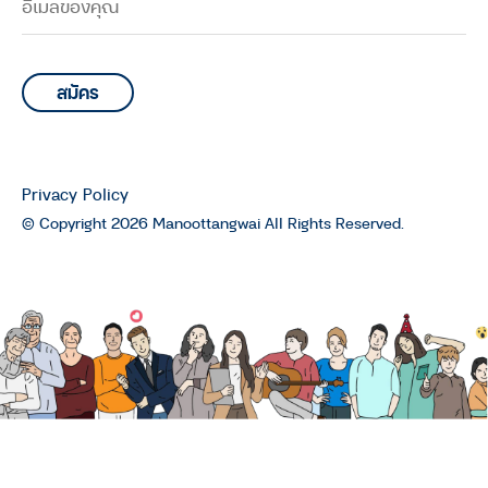
ท่องเที่ยววิถีชุมชนกับ ลุงสนั่น เลื่อน
แป้น วัย 77 ปี เจ้าของโฮมสเตย์สุดอิน
ดี้แห่งบ้านปากประ อ.ควนขนุน จ.พัทลุง
: The O Idol season 1
THE O IDOL
วิ่งเทรลแบบเป๊ะปัง สไตล์พี่จิ๋ม นักวิ่ง
Privacy Policy
เทรล วัย 50+ : The O Idol season 1
© Copyright 2026 Manoottangwai All Rights Reserved.
THE O IDOL
‘ป้ากล้อง’ วิชาถ่ายภาพนกที่สอนให้
ชีวิตรู้จักการรอคอย : The O Idol
season 1
THE O IDOL
“พ่อใหญ่อำไพ” รถส้มตำตุ๊กตุ๊กสีแดง
คันเดียวใน อ.หาดใหญ่ : The O Idol
season 1