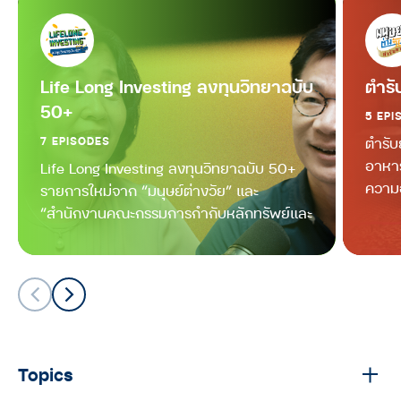
The O Idol season 2
THE O IDOL
อยู่เถื่อนโฮมสเตย์กลางป่า@เชียงดาว
Life Long Investing ลงทุนวิทยาฉบับ
ตำรั
ที่พักหลักร้อย วิวหลักล้าน : The O
50+
5 EPI
Idol season 2
7 EPISODES
ตำรับ
THE O IDOL
อาหาร
Life Long Investing ลงทุนวิทยาฉบับ 50+
ความอ
รายการใหม่จาก “มนุษย์ต่างวัย” และ
“เฮียยุทธ” ผู้ใช้ล้อขับเคลื่อนอุดมการณ์
‘ดำเนินแคร์รีสอร์ท’ : The O Idol
“สำนักงานคณะกรรมการกำกับหลักทรัพย์และ
season 2
ตลาดหลักทรัพย์” (ก.ล.ต.)
THE O IDOL
‘3D เดื่องก’ ภาพวาด 3 มิติ ศิลปะบน
กำแพงฝีมือ ‘ลุงเปี๊ยก’ สู่แลนด์มาร์ก
แห่งใหม่ของจังหวัดเชียงใหม่ : The O
Idol season 2
Topics
THE O IDOL