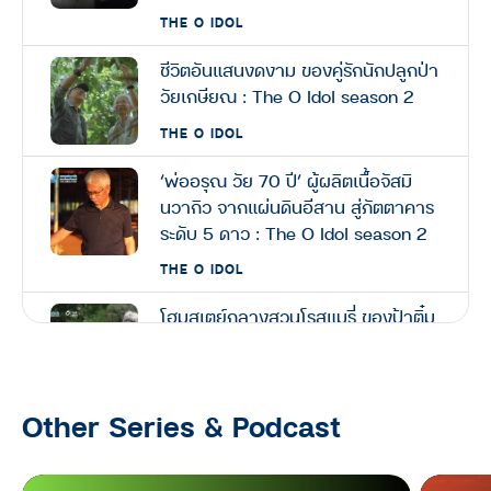
THE O IDOL
ชีวิตอันแสนงดงาม ของคู่รักนักปลูกป่า
วัยเกษียณ : The O Idol season 2
THE O IDOL
‘พ่ออรุณ วัย 70 ปี’ ผู้ผลิตเนื้อจัสมิ
นวากิว จากแผ่นดินอีสาน สู่ภัตตาคาร
ระดับ 5 ดาว : The O Idol season 2
THE O IDOL
โฮมสเตย์กลางสวนโรสแมรี่ ของป้าติ๋ม
วัย 61 ปี แหล่งโอโซนชั้นดีที่ปากช่อง :
The O Idol season 2
THE O IDOL
Other Series & Podcast
จากอดีตแชมป์โลก Windsurf คนแรก
ของไทย วัย 58 ปี สู่นักกีฬาเก็บขยะ :