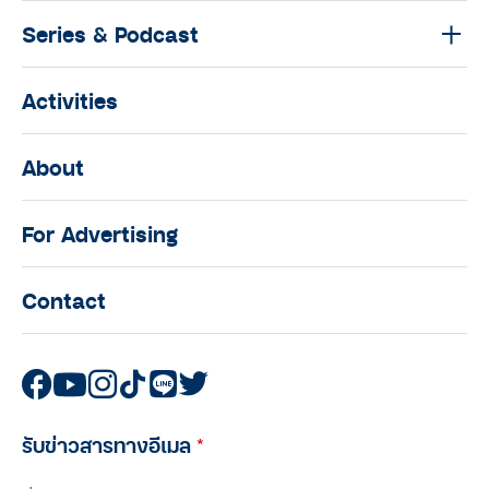
Series & Podcast
ออกกำลังกายสร้างกล้ามเนื้อตอนอายุ
60 ปี คุยกับพี่แดง-กัลป์ชัย อารีสิน
พิทักษ์ ไอดอลเพาะกายขวัญใจวัยรุ่น :
Activities
The O Idol season 2
THE O IDOL
About
‘ลำยูรโฟโต้’ โรงเรียนสำหรับคนรัก
กล้องฟิล์ม ของอาจารย์หน่อง-จตุรงค์
For Advertising
หิรัญกาญจน์ วัย 58 ปี : The O Idol
season 2
Contact
THE O IDOL
เชฟอาหารมังสวิรัติกลางป่า ผู้
ปรารถนานิพพาน : The O Idol
season 2
รับข่าวสารทางอีเมล
*
THE O IDOL