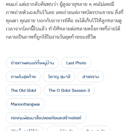
คนแก่ แต่เขากลับค้นพบว่า ผู้สูงอายุหลาย ๆ คนไม่เคยมี
ภาพถ่ายตัวเองเก็บไว้เลย เคยถ่ายแค่ภาพบัตรประชาชน สิ่งที่
คุณตา คุณยาย บอกกับอาจารย์คือ จะได้เก็บไว้ให้ลูกหลานดู
เวลาจากโลกนี้ไปแล้ว ทำให้หลายต่อหลายครั้งภาพที่ถ่ายได้
กลายเป็นภาพที่ถูกใช้ในงานวันสุดท้ายของชีวิต
ถ่ายภาพคนแก่ทั้งหมู่บ้าน
Last Photo
ภาพใบสุดท้าย
วิชาญ สุมาลี
สารคราม
The Old (I)dol
The O (I)dol Session 3
Manoottangwai
กองทุนพัฒนาสื่อปลอดภัยและสร้างสรรค์