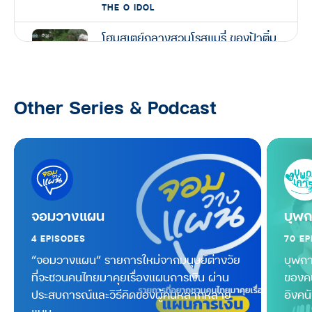
THE O IDOL
โฮมสเตย์กลางสวนโรสแมรี่ ของป้าติ๋ม
วัย 61 ปี แหล่งโอโซนชั้นดีที่ปากช่อง :
The O Idol season 2
THE O IDOL
Other Series & Podcast
จากอดีตแชมป์โลก Windsurf คนแรก
ของไทย วัย 58 ปี สู่นักกีฬาเก็บขยะ :
The O Idol season 2
THE O IDOL
อยู่เถื่อนโฮมสเตย์กลางป่า@เชียงดาว
จอมวางแผน
บุพก
ที่พักหลักร้อย วิวหลักล้าน : The O
4 EPISODES
70 EP
Idol season 2
“จอมวางแผน” รายการใหม่จากมนุษย์ต่างวัย
บุพกา
THE O IDOL
ที่จะชวนคนไทยมาคุยเรื่องแผนการเงิน ผ่าน
ของค
ประสบการณ์และวิธีคิดของผู้คนหลากหลาย
อิงคนั
“เฮียยุทธ” ผู้ใช้ล้อขับเคลื่อนอุดมการณ์
แบบ