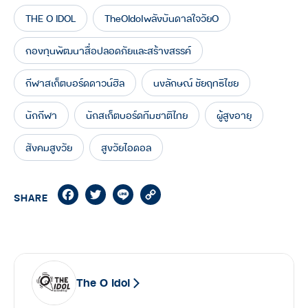
THE O IDOL
TheOIdolพลังบันดาลใจวัยO
กองทุนพัฒนาสื่อปลอดภัยและสร้างสรรค์
กีฬาสเก็ตบอร์ดดาวน์ฮิล
นงลักษณ์ ชัยฤทธิไชย
นักกีฬา
นักสเก็ตบอร์ดทีมชาติไทย
ผู้สูงอายุ
สังคมสูงวัย
สูงวัยไอดอล
Facebook
Twitter
Line
Copy
SHARE
Link
The O Idol