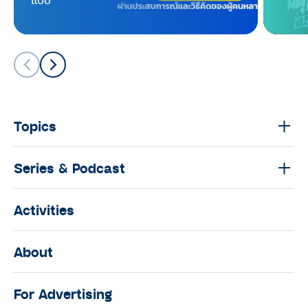
‘ดำเนินแคร์รีสอร์ท’ : The O Idol
season 2
THE O IDOL
‘3D เดื่องก’ ภาพวาด 3 มิติ ศิลปะบน
กำแพงฝีมือ ‘ลุงเปี๊ยก’ สู่แลนด์มาร์ก
แห่งใหม่ของจังหวัดเชียงใหม่ : The O
Idol season 2
Topics
THE O IDOL
Series & Podcast
ออกกำลังกายสร้างกล้ามเนื้อตอนอายุ
60 ปี คุยกับพี่แดง-กัลป์ชัย อารีสิน
พิทักษ์ ไอดอลเพาะกายขวัญใจวัยรุ่น :
Activities
The O Idol season 2
THE O IDOL
About
‘ลำยูรโฟโต้’ โรงเรียนสำหรับคนรัก
กล้องฟิล์ม ของอาจารย์หน่อง-จตุรงค์
For Advertising
หิรัญกาญจน์ วัย 58 ปี : The O Idol