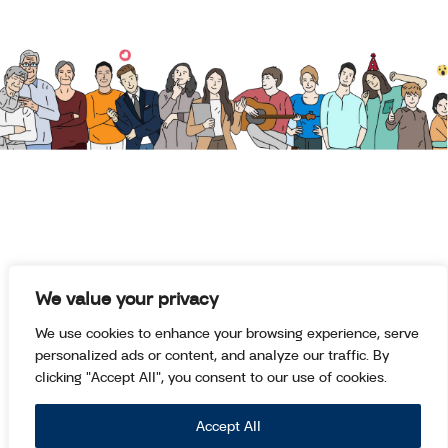
‘ป้ากล้อง’ วิชาถ่ายภาพนกที่สอนให้
ชีวิตรู้จักการรอคอย : The O Idol
season 1
THE O IDOL
“พ่อใหญ่อำไพ” รถส้มตำตุ๊กตุ๊กสีแดง
คันเดียวใน อ.หาดใหญ่ : The O Idol
season 1
THE O IDOL
“ลุงณรงค์” วัย 73 ปี ชาวนาแห่ง
อ.ห้วยราช จ.บุรีรัมย์ ปราชญ์ชาวบ้าน
We value your privacy
แชมป์ว่าว 7 สมัย : The O Idol
We use cookies to enhance your browsing experience, serve
season 1
personalized ads or content, and analyze our traffic. By
THE O IDOL
clicking "Accept All", you consent to our use of cookies.
ภูผาตาดโฮมสเตย์ของ “ลุงหมึก”
Accept All
ชำนาญ มณีวงษ์ : The O Idol