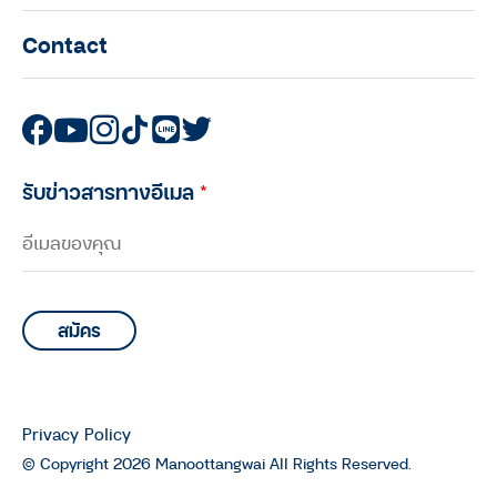
season 2
Contact
THE O IDOL
เชฟอาหารมังสวิรัติกลางป่า ผู้
ปรารถนานิพพาน : The O Idol
season 2
รับข่าวสารทางอีเมล
*
THE O IDOL
ท่องเที่ยววิถีชุมชนกับ ลุงสนั่น เลื่อน
แป้น วัย 77 ปี เจ้าของโฮมสเตย์สุดอิน
ดี้แห่งบ้านปากประ อ.ควนขนุน จ.พัทลุง
: The O Idol season 1
THE O IDOL
วิ่งเทรลแบบเป๊ะปัง สไตล์พี่จิ๋ม นักวิ่ง
Privacy Policy
เทรล วัย 50+ : The O Idol season 1
© Copyright 2026 Manoottangwai All Rights Reserved.
THE O IDOL