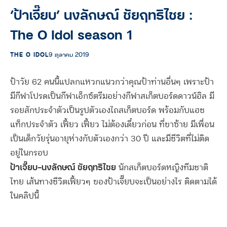
‘ป้าเจี๊ยบ’ นงลักษณ์ ชัยฤทธิไชย :
The O Idol season 1
THE O IDOL
9 ตุลาคม 2019
ป้าวัย 62 คนนี้แปลกแหวกแนวกว่าคุณป้าท่านอื่นๆ เพราะป้า
มีกีฬาโปรดเป็นกีฬาเอ็กซ์ตรีมอย่างกีฬาสเก็ตบอร์ดดาวน์ฮิล มี
รอยสักประจำตัวเป็นรูปตัวเองไถสเก็ตบอร์ด พร้อมกับแฮช
แท็กประจำตัว เฟี้ยว เฟี้ยว ไม่ต้องเดี๋ยวก่อน ที่ขาซ้าย มีเพื่อน
เป็นเด็กวัยรุ่นอายุห่างกับตัวเองกว่า 30 ปี และมีชีวิตที่ไม่ติด
อยู่ในกรอบ
ป้าเจี๊ยบ-นงลักษณ์ ชัยฤทธิไชย
นักสเก็ตบอร์ดหญิงทีมชาติ
ไทย เส้นทางชีวิตเฟี้ยวๆ ของป้าเจี๊ยบจะเป็นอย่างไร ติดตามได้
ในคลิปนี้