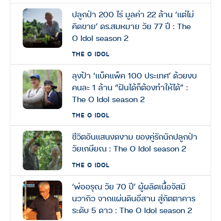
ปลูกป่า 200 ไร่ มูลค่า 22 ล้าน ‘แต่ไม่
คิดขาย’ ดร.สมหมาย วัย 77 ปี : The
O Idol season 2
THE O IDOL
ลุงป้า ‘แบ็คแพ็ค 100 ประเทศ’ ด้วยงบ
คนละ 1 ล้าน “ฝันได้ก็ต้องทำให้ได้” :
The O Idol season 2
THE O IDOL
ชีวิตอันแสนงดงาม ของคู่รักนักปลูกป่า
วัยเกษียณ : The O Idol season 2
THE O IDOL
‘พ่ออรุณ วัย 70 ปี’ ผู้ผลิตเนื้อจัสมิ
นวากิว จากแผ่นดินอีสาน สู่ภัตตาคาร
ระดับ 5 ดาว : The O Idol season 2