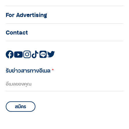
‘ลำยูรโฟโต้’ โรงเรียนสำหรับคนรัก
กล้องฟิล์ม ของอาจารย์หน่อง-จตุรงค์
For Advertising
หิรัญกาญจน์ วัย 58 ปี : The O Idol
season 2
Contact
THE O IDOL
เชฟอาหารมังสวิรัติกลางป่า ผู้
ปรารถนานิพพาน : The O Idol
season 2
รับข่าวสารทางอีเมล
*
THE O IDOL
ท่องเที่ยววิถีชุมชนกับ ลุงสนั่น เลื่อน
แป้น วัย 77 ปี เจ้าของโฮมสเตย์สุดอิน
ดี้แห่งบ้านปากประ อ.ควนขนุน จ.พัทลุง
: The O Idol season 1
THE O IDOL
วิ่งเทรลแบบเป๊ะปัง สไตล์พี่จิ๋ม นักวิ่ง