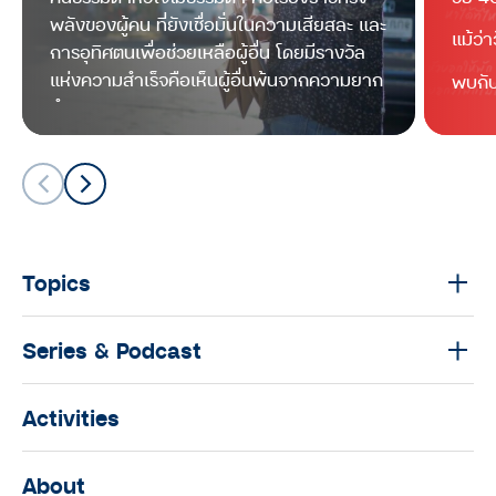
THE O IDOL
พลังของผู้คน ที่ยังเชื่อมั่นในความเสียสละ และ
กลางทา
แม้ว่
การอุทิศตนเพื่อช่วยเหลือผู้อื่น โดยมีรางวัล
! และ
“เฮียยุทธ” ผู้ใช้ล้อขับเคลื่อนอุดมการณ์
อยาก
แห่งความสำเร็จคือเห็นผู้อื่นพ้นจากความยาก
ตอบให้
พบกับ
‘ดำเนินแคร์รีสอร์ท’ : The O Idol
ด้วยก
ลำบาก
season 2
จาก มน
ความว
THE O IDOL
ตอบ เพ
ตัวเอ
‘3D เดื่องก’ ภาพวาด 3 มิติ ศิลปะบน
กำแพงฝีมือ ‘ลุงเปี๊ยก’ สู่แลนด์มาร์ก
แห่งใหม่ของจังหวัดเชียงใหม่ : The O
Idol season 2
Topics
THE O IDOL
Series & Podcast
ออกกำลังกายสร้างกล้ามเนื้อตอนอายุ
60 ปี คุยกับพี่แดง-กัลป์ชัย อารีสิน
พิทักษ์ ไอดอลเพาะกายขวัญใจวัยรุ่น :
Activities
The O Idol season 2
THE O IDOL
About