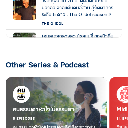
‘พ่ออรุณ วัย 70 ปี’ ผู้ผลิตเนื้อจัสมิ
นวากิว จากแผ่นดินอีสาน สู่ภัตตาคาร
ระดับ 5 ดาว : The O Idol season 2
THE O IDOL
โฮมสเตย์กลางสวนโรสแมรี่ ของป้าติ๋ม
วัย 61 ปี แหล่งโอโซนชั้นดีที่ปากช่อง :
The O Idol season 2
THE O IDOL
Other Series & Podcast
จากอดีตแชมป์โลก Windsurf คนแรก
ของไทย วัย 58 ปี สู่นักกีฬาเก็บขยะ :
The O Idol season 2
THE O IDOL
อยู่เถื่อนโฮมสเตย์กลางป่า@เชียงดาว
คนธรรมดาหัวใจไม่ธรรมดา
Midl
ที่พักหลักร้อย วิวหลักล้าน : The O
8 EPISODES
14 EP
Idol season 2
คนธรรมดาหัวใจไม่ธรรมดา คือเรื่องราวทรง
วัย 40