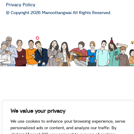
Privacy Policy
เทรล วัย 50+ : The O Idol season 1
© Copyright 2026 Manoottangwai All Rights Reserved.
THE O IDOL
‘ป้ากล้อง’ วิชาถ่ายภาพนกที่สอนให้
ชีวิตรู้จักการรอคอย : The O Idol
season 1
THE O IDOL
“พ่อใหญ่อำไพ” รถส้มตำตุ๊กตุ๊กสีแดง
คันเดียวใน อ.หาดใหญ่ : The O Idol
season 1
THE O IDOL
“ลุงณรงค์” วัย 73 ปี ชาวนาแห่ง
อ.ห้วยราช จ.บุรีรัมย์ ปราชญ์ชาวบ้าน
We value your privacy
แชมป์ว่าว 7 สมัย : The O Idol
We use cookies to enhance your browsing experience, serve
season 1
personalized ads or content, and analyze our traffic. By
THE O IDOL