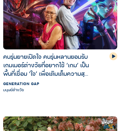
คนรุ่นยายเปิดใจ คนรุ่นหลานยอมรับ
เกมเมอร์ต่างวัยที่อยากใช้ ‘เกม’ เป็น
พื้นที่เชื่อม ‘ใจ’ เพื่อเติมเต็มความสุข
ให้กันและกัน
GENERATION GAP
มนุษย์ต่างวัย