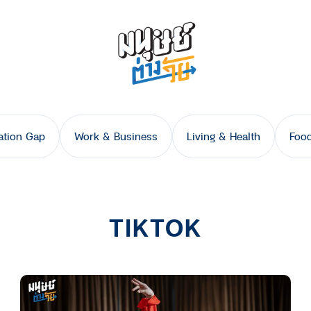
ation Gap
Work & Business
Living & Health
Food
TIKTOK