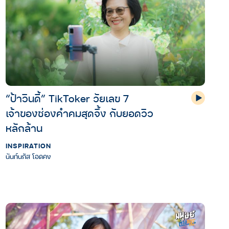
“ป้าวินดี้” TikToker วัยเลข 7
เจ้าของช่องคำคมสุดจึ้ง กับยอดวิว
หลักล้าน
INSPIRATION
นันท์นภัส โอดคง