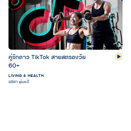
คู่รักดาว TikTok สายสตรองวัย
60+
LIVING & HEALTH
อชิตา พุ่มแจ้