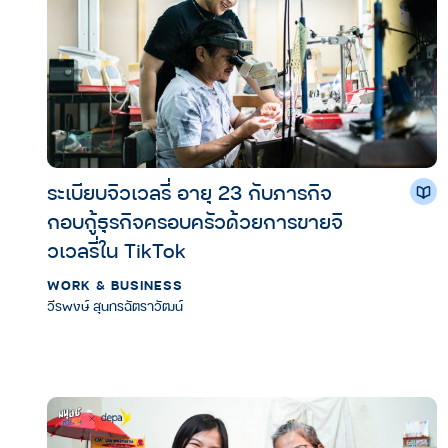
ระเบียบจิวเวลรี่ อายุ 23 กับภารกิจ
กอบกู้ธุรกิจครอบครัวด้วยการขายจิ
วเวลรี่ใน TikTok
WORK & BUSINESS
วีรพงษ์ สุนทรฉัตราวัฒน์