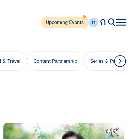
ก
ก
Upcoming Events
 & Travel
Content Partnership
Series & Podcast