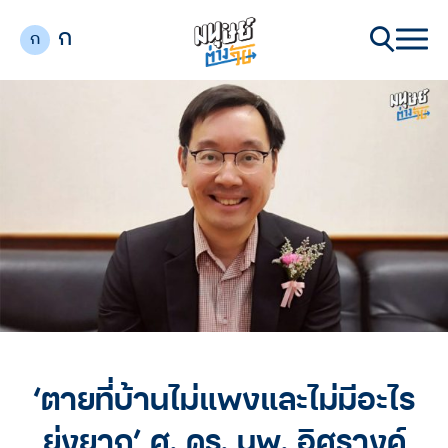
ก
ก
‘ตายที่บ้านไม่แพงและไม่มีอะไร
ยุ่งยาก’ ศ. ดร. นพ. อิศรางค์