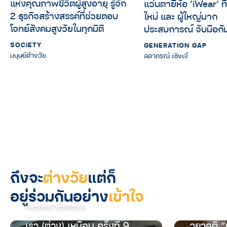
แห่งคุณภาพชีวิตผู้สูงอายุ รู้จัก
แว่นตายี่ห้อ ‘iWear’ ที่
2 ธุรกิจสร้างสรรค์ที่ช่วยตอบ
ใหม่ และ ผู้ใหญ่มาก
โจทย์สังคมสูงวัยในทุกมิติ
ประสบการณ์ จับมือกั
SOCIETY
GENERATION GAP
มนุษย์ต่างวัย
ลดาภรณ์ เซิงเจ๋
ถึงจะ
ต่างวัย
แต่ก็
อยู่ร่วมกันอย่าง
เข้าใจ
MANOOTTANGWAI
เรา (ต่าง) เหมือน ครั้งที่ 9
วยาคติ “