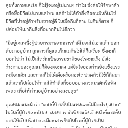
สุขทั้งกายและใจ ก็ไม่รู้จะอยู่ไปนานๆ ทำไม ซึ่งต่อให้รักษาตัว
หรือยื้อชีวิตไปนานแค่ไหน แต่ถ้าไม่ได้ทำสิ่งที่ชอบมันก็ไม่ใช่
ชีวิตที่น่าอยู่สำหรับเขาอยู่ดี ในเมื่อกินก็ตาย ไม่กินก็ตาย ก็
ปล่อยให้เขากินสิ่งที่อยากกินไปดีกว่า
“มีอยู่เคสหนึ่งผู้ป่วยทรมานจากการทำคีโมจนไม่เอาแล้ว ขอก
ลับมาอยู่บ้าน ลูกสาวที่ดูแลเห็นแม่กินไม่ได้ก็เครียด ซึ่งผมก็
บอกไปว่า ไม่เป็นไร มันเป็นธรรมชาติของโรคมะเร็ง ยังไง
ร่างกายของคุณแม่ก็ต้องผอมลง แต่จิตใจของท่านยังแข็งแรง
เหมือนเดิม และท่านก็ไม่ได้เดือดร้อนอะไร ปวดหัวมีไข้ก็กินยา
แล้วเราก็ปล่อยให้ท่านได้ทำสิ่งที่ชอบอย่างสวดมนต์หรือฟัง
เพลง เพื่อให้ท่านอยู่บ้านอย่างสงบสุข”
คุณหมอแนะนำว่า “ตายที่บ้านนั้นไม่แพงและไม่มีอะไรยุ่งยาก”
ในวันที่ผู้ป่วยจากไปอย่างสงบ เราก็เพียงแจ้งเจ้าหน้าที่ตามขั้น
ตอนให้เรียบร้อย ควรมีเอกสารยืนยันโรคที่ผู้ป่วยเป็น