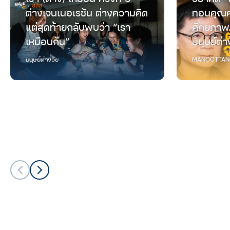
ต่างเจนเนอเรชัน ต่างความคิด
ทอนคุณค
แต่สุดท้ายกลับพบว่า “เรา
ศักยภาพ
เหมือนกัน”
มนุษย์ต่า
มนุษย์ต่างวัย
MANOOTTAN