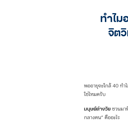
ทำไมอ
จิตว
พออายุจะใกล้ 40 ทำไมรู
ใช่ไหมครับ
มนุษย์ต่างวัย
ชวนมาฟั
กลางคน” คืออะไร