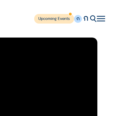
ก
ก
Upcoming Events