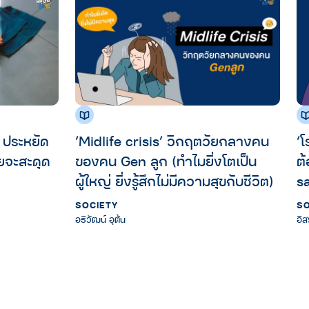
า ประหยัด
‘Midlife crisis’ วิกฤตวัยกลางคน
‘โ
วัยจะสะดุด
ของคน Gen ลูก (ทำไมยิ่งโตเป็น
ต
ผู้ใหญ่ ยิ่งรู้สึกไม่มีความสุขกับชีวิต)
s
SOCIETY
SO
อธิวัฒน์ อุต้น
อิ