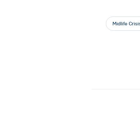
Midlife Crisi
Facebook
Twitter
Line
Copy
Link