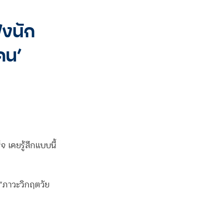
ังนัก
คน’
จ เคยรู้สึกแบบนี้
 “ภาวะวิกฤตวัย