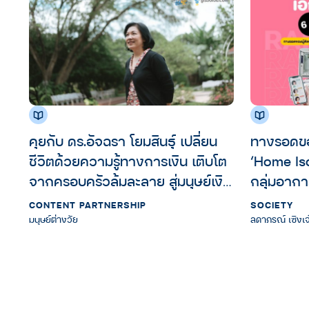
คุยกับ ดร.อัจฉรา โยมสินธุ์ เปลี่ยน
ทางรอดของผ
ชีวิตด้วยความรู้ทางการเงิน เติบโต
‘Home Iso
จากครอบครัวล้มละลาย สู่มนุษย์เงิน
กลุ่มอากา
เดือนที่มีความมั่นคงทางการเงิน
CONTENT PARTNERSHIP
SOCIETY
มนุษย์ต่างวัย
ลดาภรณ์ เซิงเจ