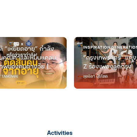
ิ “เหยียดอายุ” กำลัง
INSPIRATION
,
GENERATIO
คุณค่าและหมิ่นแคลน
“กรุงเทพราตรี” แก๊ง
าพของคนต่างวัย |
Z ร้องเพลงลูกกรุง
ต่างวัย Talk EP.87
TANGWAI
สุดธิดา นุ้ยโดด
Activities