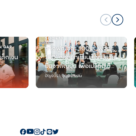
SOCIETY
N GAP
จากฟูกูโอกะ 100 สู่ ‘พิจิตร
เด็กเจน
100’ ถอดบทเรียนสังคมอายุ
ยืนจากญี่ปุ่น เพื่อเปลี่ยนเมือง
ทางผ่านที่มีแต่ผู้สูงวัย ให้เป็น
ปัญจวรา บุญสร้างสม
แลนด์มาร์กใหม่ของการใช้
ชีวิตเกษียณ