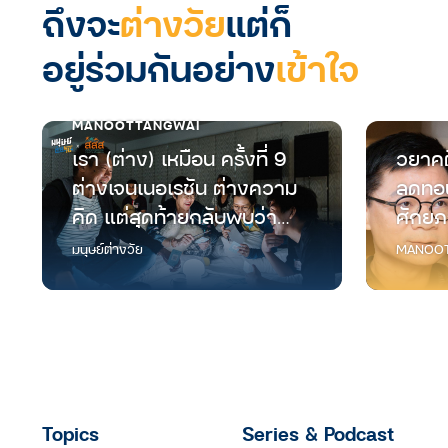
ถึงจะ
ต่างวัย
แต่ก็
อยู่ร่วมกันอย่าง
เข้าใจ
MANOOTTANGWAI
เรา (ต่าง) เหมือน ครั้งที่ 9
วยาคต
ต่างเจนเนอเรชัน ต่างความ
ลดทอน
คิด แต่สุดท้ายกลับพบว่า
ศักยภ
“เราเหมือนกัน”
มนุษย์
มนุษย์ต่างวัย
MANOOT
Topics
Series & Podcast