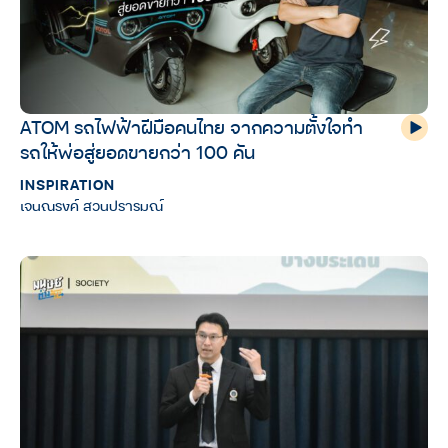
ATOM รถไฟฟ้าฝีมือคนไทย จากความตั้งใจทำ
รถให้พ่อสู่ยอดขายกว่า 100 คัน
INSPIRATION
เจนณรงค์ สวนปรารมณ์