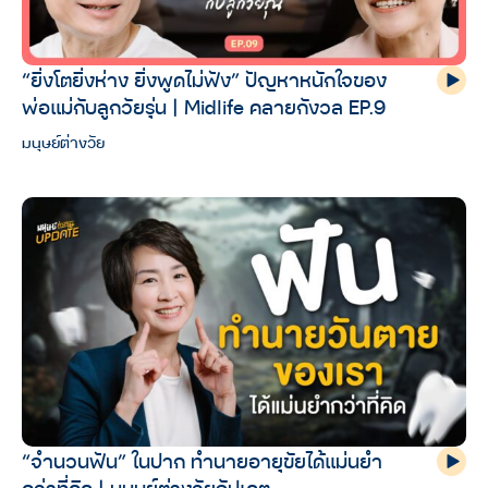
“ยิ่งโตยิ่งห่าง ยิ่งพูดไม่ฟัง” ปัญหาหนักใจของ
พ่อแม่กับลูกวัยรุ่น | Midlife คลายกังวล EP.9
มนุษย์ต่างวัย
“จำนวนฟัน” ในปาก ทำนายอายุขัยได้แม่นยำ
กว่าที่คิด | มนุษย์ต่างวัยอัปเดต