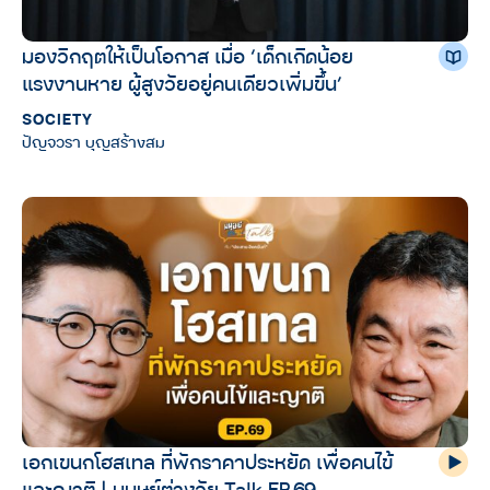
มองวิกฤตให้เป็นโอกาส เมื่อ ‘เด็กเกิดน้อย
แรงงานหาย ผู้สูงวัยอยู่คนเดียวเพิ่มขึ้น’
SOCIETY
ปัญจวรา บุญสร้างสม
เอกเขนกโฮสเทล ที่พักราคาประหยัด เพื่อคนไข้
และญาติ | มนุษย์ต่างวัย Talk EP.69