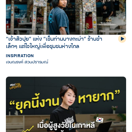
“เจ้าสัวปุย” แห่ง “เซ็นท่านบางกะม่า” ร้านชำ
เล็กๆ แต่ใจใหญ่เพื่อชุมชนห่างไกล
INSPIRATION
เจนณรงค์ สวนปรารมณ์