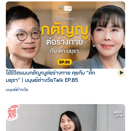
ใช้ชีวิตแบบกตัญญูต่อร่างกาย คุยกับ “ตั๊ก
มยุรา” | มนุษย์ต่างวัยTalk EP.85
มนุษย์ต่างวัย