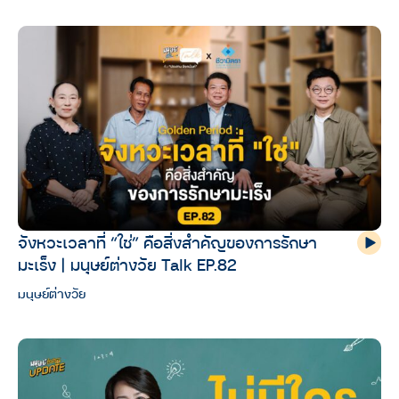
จังหวะเวลาที่ “ใช่” คือสิ่งสำคัญของการรักษา
มะเร็ง | มนุษย์ต่างวัย Talk EP.82
มนุษย์ต่างวัย