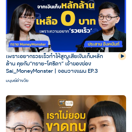
เพราะอยากรวยเร็วทำให้สูญเสียเงินเก็บหลัก
ล้าน คุยกับ“ทราย-โศธิดา” เจ้าของช่อง
⁨Sai_MoneyMonster⁩ | จอมวางแผน EP.3
มนุษย์ต่างวัย