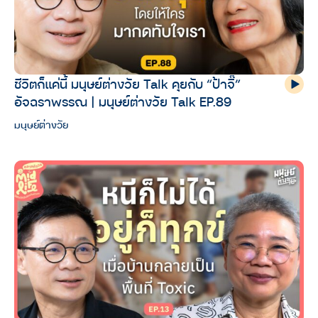
ชีวิตก็แค่นี้ มนุษย์ต่างวัย Talk คุยกับ “ป้าจิ๊”
อัจฉราพรรณ | มนุษย์ต่างวัย Talk EP.89
มนุษย์ต่างวัย