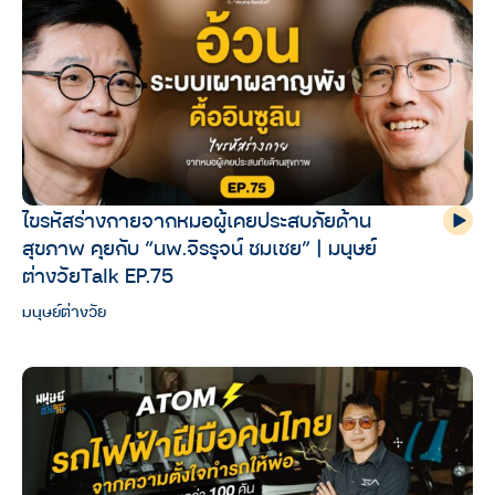
ไขรหัสร่างกายจากหมอผู้เคยประสบภัยด้าน
สุขภาพ คุยกับ “นพ.จิรรุจน์ ชมเชย” | มนุษย์
ต่างวัยTalk EP.75
มนุษย์ต่างวัย