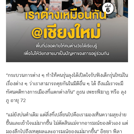
“กระบวนการต่าง ๆ ทำให้คนรุ่นลุงได้เปิดใจรับฟังเด็กรุ่นใหม่ใน
เรื่องต่าง ๆ ว่าเราสามารถคุยกันในมิติอื่น ๆ ได้ ถึงแม้เราจะมี
ทัศนคติทางการเมืองที่แตกต่างกัน” ภูธน เพชรพิฆาฏ หรือ ลุง
ภู อายุ 72
“แม่ยังบ่นคำเดิม แต่สิ่งที่เปลี่ยนไปคือเรามองเห็นความสุขง่าย
ขึ้นและเข้าใจแม่มากขึ้น ไม่ตัดสินแม่จากอารมณ์ของตัวเอง แต่
มองลึกไปถึงเหตุผลและอารมณ์ของแม่มากขึ้น” อิชยา พิลา