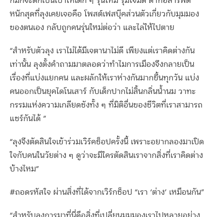
ก็มักจะตกเป็นเป้าให้เด็ก ๆ รุ่นใหม่ รุมโจมตี ด่าทอสารพัด
หนักสุดที่ลุงเคยเจอคือ โพสต์เฟสบุ๊คส่วนตัวเกี่ยวกับมุมมอง
ของตนเอง กลับถูกคนรุ่นใหม่ต่อว่า และไล่ให้ไปตาย
“สำหรับตัวลุง เราไม่ได้มีเจตานาไม่ดี เพียงแต่เราคิดต่างกัน
เท่านั้น ลุงตั้งคำถามมาตลอดว่าทำไมการเมืองจึงกลายเป็น
เรื่องที่แบ่งแยกคน และผลักให้เราห่างกันมากขึ้นทุกวัน แบ่ง
คนออกเป็นยุคไดโนเสาร์ กับเด็กปากไม่สิ้นกลิ่นน้ำนม วาทะ
กรรมแห่งความเกลียดชังทั้ง ๆ ที่มิติอื่นของชีวิตที่เราสามารถ
แชร์กันได้ ”
“ลุงจึงตัดสินใจเข้าร่วมเวิร์คช็อปครั้งนี้ เพราะอยากลองมาเปิด
ใจกับคนในวัยต่าง ๆ ดูว่าจะมีใครตัดสินเราจากสิ่งที่เราคิดต่าง
บ้างไหม”
#ถอดรหัสใจ ผ่านสิ่งที่ได้จากเวิร์กช็อป “เรา ‘ต่าง’ เหมือนกัน”
“สำหรับลุงการมาที่นี่คือสิ่งที่เปลี่ยนมุมมองเราไปหลายอย่าง