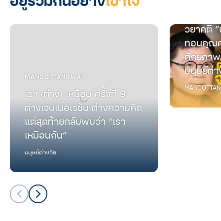
อยู่ร่วมกันอย่าง
เข้าใจ
MANOOTTANGWAI
เรา (ต่าง) เหมือน ครั้งที่ 9
วยาคติ “
ต่างเจนเนอเรชัน ต่างความคิด
ทอนคุณค
แต่สุดท้ายกลับพบว่า “เรา
ศักยภาพ
เหมือนกัน”
มนุษย์ต่า
มนุษย์ต่างวัย
MANOOTTAN