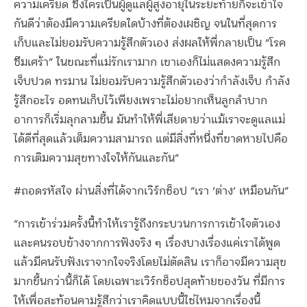
ความเครียด ซึ่งใครเป็นผู้ดูแลผู้สูงอายุในระยะท้ายก็จะเข้าใจ
กันดีว่าต้องมีความเครียดใดบ้างที่ต้องเผชิญ จนในที่สุดการ
เก็บและไม่ยอมรับความรู้สึกตัวเอง ส่งผลให้พี่กลายเป็น “โรค
ซึมเศร้า” ในขณะที่แม่รักเรามาก เขาเองก็ไม่แสดงความรู้สึก
เจ็บปวด ทรมาน ไม่ยอมรับความรู้สึกตัวเองว่ากำลังเจ็บ กำลัง
รู้สึกอะไร อดทนเก็บไว้เพียงเพราะไม่อยากเห็นลูกลำบาก
อาการก็เริ่มลุกลามขึ้น มันทำให้พี่เสียดายว่าแม้เราจะดูแลแม่
ได้ดีที่สุดแล้วเต็มความสามารถ แต่มีสิ่งที่หนึ่งที่ขาดหายไปคือ
การเติมความสุขทางใจให้กันและกัน”
#ถอดรหัสใจ ผ่านสิ่งที่ได้จากเวิร์กช็อป “เรา ‘ต่าง’ เหมือนกัน”
“การเข้าร่วมครั้งนี้ทำให้เรารู้ถึงกระบวนการการเข้าใจตัวเอง
และคนรอบข้างจากการฟังจริง ๆ เรื่องบางเรื่องแค่เราได้พูด
แล้วมีคนรับฟังเราจากใจจริงโดยไม่ตัดสิน เราก็อาจมีความสุข
มากขึ้นกว่านี้ก็ได้ โดยเฉพาะเวิร์กช็อปสุดท้ายของวัน ที่มีการ
ให้เพื่อสะท้อนคามรู้สึกว่าเราคิดแบบนี้ใช่ไหมจากเรื่องนี้