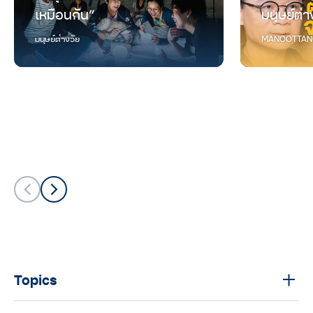
เหมือนกัน”
มนุษย์ต่า
มนุษย์ต่างวัย
MANOOTTAN
Topics