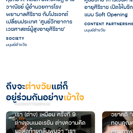
วาณิชย์ ผู้อำนวยการโรง
อายุศิริราช เปิดให้บริ
พยาบาลศิริราช กับโปรเจกต์
แบบ Soft Opening
เปลี่ยนประเทศ ‘ศูนย์วิทยาการ
CONTENT PARTNERSHI
เวชศาสตร์ผู้สูงอายุศิริราช’
มนุษย์ต่างวัย
SOCIETY
มนุษย์ต่างวัย
ถึงจะ
ต่างวัย
แต่ก็
อยู่ร่วมกันอย่าง
เข้าใจ
MANOOTTANGWAI
เรา (ต่าง) เหมือน ครั้งที่ 9
วยาคติ “
ต่างเจนเนอเรชัน ต่างความคิด
ทอนคุณค
แต่สุดท้ายกลับพบว่า “เรา
ศักยภาพ