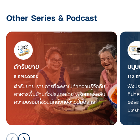
มนุษย์ต่างวัย TALK
Other Series & Podcast
มนุษย์ต่างวัย Talk กับ ประสาน อิง
คนันท์ EP.11 : คุยกับ ตุ้ม-สรกล อดุล
ยานนท์ “หนุ่มเมืองจันท์” ประสบการณ์
ทุกช่วงวัยล้วนมีความหมาย
มนุษย์ต่างวัย TALK
มนุษย์ต่างวัย Talk กับ ประสาน อิง
ตำรับยาย
มนุษ
คนันท์ EP.10 : คุยกับ อ้อม-สุนิสา สุข
5 EPISODES
112 E
บุญสังข์ นิยามความสำเร็จเมื่อเติบโต
ขึ้น และเคล็ดลับ ‘วิชาใจเบา’ เพื่อ
ตำรับยาย รายการที่จะพาไปทำความรู้จักกับ
ฟังปร
เตรียมรับมือกับความเครียด
อาหารพื้นบ้านทั่วประเทศไทย พร้อมเคล็ดลับ
ที่น่า
ความอร่อยที่ชวนนึกถึงกับข้าวฝีมือยาย
ของตั
มนุษย์ต่างวัย TALK
ประสา
มนุษย์ต่างวัย Talk กับ ประสาน อิง
คนันท์ EP.9 : คุยกับ นุ่น-ศิรพันธ์ และ
ท็อป-พิพัฒน์