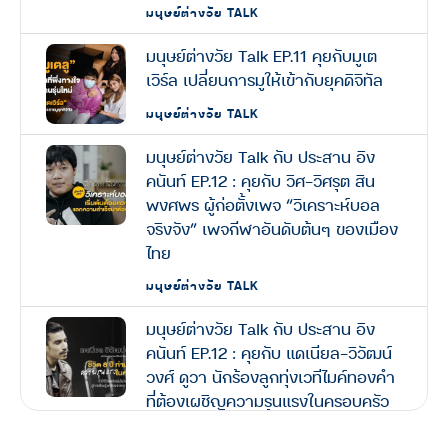
มนุษย์ต่างวัย TALK
มนุษย์ต่างวัย Talk EP.11 คุยกับมูเต
เวิร์ล เปลี่ยนการมูให้เข้ากับยุคดิจิทัล
มนุษย์ต่างวัย TALK
มนุษย์ต่างวัย Talk กับ ประสาน อิง
คนันท์ EP.12 : คุยกับ วิศ-วิศรุต สิน
พงศพร ผู้ก่อตั้งเพจ “วิเคราะห์บอล
จริงจัง” เพจกีฬาอันดับต้นๆ ของเมือง
ไทย
มนุษย์ต่างวัย TALK
มนุษย์ต่างวัย Talk กับ ประสาน อิง
คนันท์ EP.12 : คุยกับ แดเนียล-วิวัฒน์
วงศ์ ดูวา นักร้องลูกทุ่งเวทีไมค์ทองคำ
ที่ต้องเผชิญความรุนแรงในครอบครัว
ตลอด 8 ปี สู่ชีวิตที่พลิกผัน