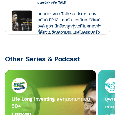
มนุษย์ต่างวัย TALK
มนุษย์ต่างวัย Talk กับ ประสาน อิง
คนันท์ EP.12 : คุยกับ แดเนียล-วิวัฒน์
วงศ์ ดูวา นักร้องลูกทุ่งเวทีไมค์ทองคำ
ที่ต้องเผชิญความรุนแรงในครอบครัว
ตลอด 8 ปี สู่ชีวิตที่พลิกผัน
มนุษย์ต่างวัย TALK
Other Series & Podcast
มนุษย์ต่างวัย Talk กับ ประสาน อิง
คนันท์ EP.11 : คุยกับ ตุ้ม-สรกล อดุล
ยานนท์ “หนุ่มเมืองจันท์” ประสบการณ์
ทุกช่วงวัยล้วนมีความหมาย
มนุษย์ต่างวัย TALK
มนุษย์ต่างวัย Talk กับ ประสาน อิง
Life Long Investing ลงทุนวิทยาฉบับ
บุพก
คนันท์ EP.10 : คุยกับ อ้อม-สุนิสา สุข
50+
70 EP
บุญสังข์ นิยามความสำเร็จเมื่อเติบโต
ขึ้น และเคล็ดลับ ‘วิชาใจเบา’ เพื่อ
7 EPISODES
บุพกา