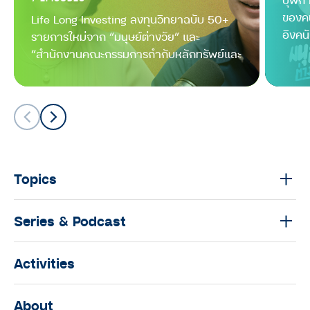
เตรียมรับมือกับความเครียด
ของค
Life Long Investing ลงทุนวิทยาฉบับ 50+
อิงคนั
รายการใหม่จาก “มนุษย์ต่างวัย” และ
มนุษย์ต่างวัย TALK
“สำนักงานคณะกรรมการกำกับหลักทรัพย์และ
มนุษย์ต่างวัย Talk กับ ประสาน อิง
ตลาดหลักทรัพย์” (ก.ล.ต.)
คนันท์ EP.9 : คุยกับ นุ่น-ศิรพันธ์ และ
ท็อป-พิพัฒน์
มนุษย์ต่างวัย TALK
มนุษย์ต่างวัย Talk กับ ประสาน อิง
คนันท์ EP.8 : คุยกับ กรุณา บัวคำศรี
Topics
นักข่าวหญิงผู้เดินทางไปทั่วโลก
มนุษย์ต่างวัย TALK
Series & Podcast
มนุษย์ต่างวัย Talk กับ ประสาน อิง
คนันท์ EP.7 : คุยกับ ‘พี่เอก’ ธเนศ วรา
Activities
กุลนุเคราะห์
มนุษย์ต่างวัย TALK
About