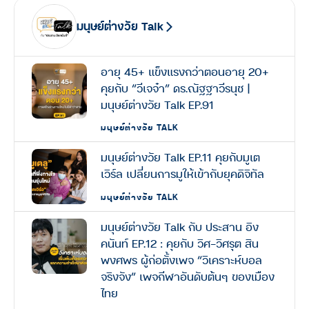
มนุษย์ต่างวัย Talk
อายุ 45+ แข็งแรงกว่าตอนอายุ 20+
คุยกับ “วีเจจ๋า” ดร.ณัฐฐาวีรนุช |
มนุษย์ต่างวัย Talk EP.91
มนุษย์ต่างวัย TALK
มนุษย์ต่างวัย Talk EP.11 คุยกับมูเต
เวิร์ล เปลี่ยนการมูให้เข้ากับยุคดิจิทัล
มนุษย์ต่างวัย TALK
มนุษย์ต่างวัย Talk กับ ประสาน อิง
คนันท์ EP.12 : คุยกับ วิศ-วิศรุต สิน
พงศพร ผู้ก่อตั้งเพจ “วิเคราะห์บอล
จริงจัง” เพจกีฬาอันดับต้นๆ ของเมือง
ไทย