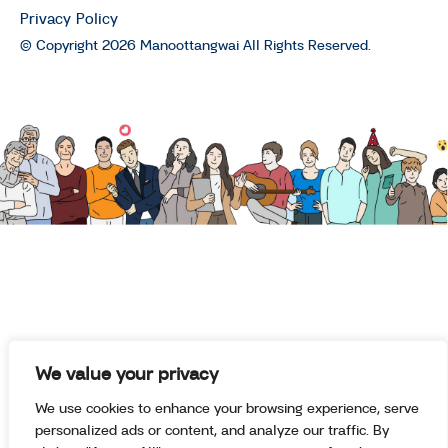
คนันท์ EP.3 : คุยกับ “มาโนช พุฒตาล”
Privacy Policy
64 ฤดูชีวิตของมาโนช พุฒตาล
© Copyright 2026 Manoottangwai All Rights Reserved.
มนุษย์ต่างวัย TALK
มนุษย์ต่างวัย Talk กับ ประสาน อิง
คนันท์ EP.2 : คุยกับ นพ.ฉันชาย สิทธิ
พันธุ์ เรื่องการดูแลผู้ป่วยระยะสุดท้าย
และการุณยฆาตในไทย
มนุษย์ต่างวัย TALK
พรรคไทยสร้างไทย พรรคการเมือง
น้องใหม่กับนโยบาย “บำนาญ
ประชาชน 3,000 บาท”
มนุษย์ต่างวัย TALK
We value your privacy
นโยบายผู้สูงอายุของพรรค
We use cookies to enhance your browsing experience, serve
ประชาธิปัตย์จะเป็นจริงแค่ไหน?
personalized ads or content, and analyze our traffic. By
มนุษย์ต่างวัย TALK