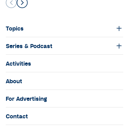
มนุษย์ต่างวัย TALK
มนุษย์ต่างวัย Talk กับ ประสาน อิง
คนันท์ EP.8 : คุยกับ กรุณา บัวคำศรี
Topics
นักข่าวหญิงผู้เดินทางไปทั่วโลก
มนุษย์ต่างวัย TALK
Series & Podcast
มนุษย์ต่างวัย Talk กับ ประสาน อิง
คนันท์ EP.7 : คุยกับ ‘พี่เอก’ ธเนศ วรา
Activities
กุลนุเคราะห์
มนุษย์ต่างวัย TALK
About
มนุษย์ต่างวัย Talk กับ ประสาน อิง
คนันท์ EP.6 : คุยกับ “ซุป” วิวัฒน์ วงศ์
For Advertising
ภัทรฐิติ ผู้ที่เชื่อมาตลอดว่า เด็กคือ
ทรัพยากรที่มีค่าที่สุดในประเทศ
Contact
มนุษย์ต่างวัย TALK