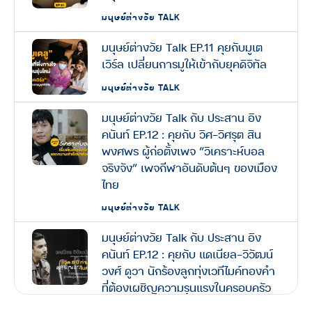
มนุษย์ต่างวัย TALK
มนุษย์ต่างวัย Talk EP.11 คุยกับมูเต
เวิร์ล เปลี่ยนการมูให้เข้ากับยุคดิจิทัล
มนุษย์ต่างวัย TALK
มนุษย์ต่างวัย Talk กับ ประสาน อิง
คนันท์ EP.12 : คุยกับ วิศ-วิศรุต สิน
พงศพร ผู้ก่อตั้งเพจ “วิเคราะห์บอล
จริงจัง” เพจกีฬาอันดับต้นๆ ของเมือง
ไทย
มนุษย์ต่างวัย TALK
มนุษย์ต่างวัย Talk กับ ประสาน อิง
คนันท์ EP.12 : คุยกับ แดเนียล-วิวัฒน์
วงศ์ ดูวา นักร้องลูกทุ่งเวทีไมค์ทองคำ
ที่ต้องเผชิญความรุนแรงในครอบครัว
ตลอด 8 ปี สู่ชีวิตที่พลิกผัน