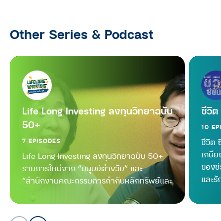
มนุษย์ต่างวัย TALK
Other Series & Podcast
มนุษย์ต่างวัย Talk กับ ประสาน อิง
คนันท์ EP.11 : คุยกับ ตุ้ม-สรกล อดุล
ยานนท์ “หนุ่มเมืองจันท์” ประสบการณ์
ทุกช่วงวัยล้วนมีความหมาย
มนุษย์ต่างวัย TALK
มนุษย์ต่างวัย Talk กับ ประสาน อิง
Life Long Investing ลงทุนวิทยาฉบับ
ชีวิต
คนันท์ EP.10 : คุยกับ อ้อม-สุนิสา สุข
50+
10 EP
บุญสังข์ นิยามความสำเร็จเมื่อเติบโต
ขึ้น และเคล็ดลับ ‘วิชาใจเบา’ เพื่อ
7 EPISODES
ชีวิต 
เตรียมรับมือกับความเครียด
เกษีย
Life Long Investing ลงทุนวิทยาฉบับ 50+
ของชี
รายการใหม่จาก “มนุษย์ต่างวัย” และ
มนุษย์ต่างวัย TALK
และรัก
“สำนักงานคณะกรรมการกำกับหลักทรัพย์และ
มนุษย์ต่างวัย Talk กับ ประสาน อิง
ตลาดหลักทรัพย์” (ก.ล.ต.)
คนันท์ EP.9 : คุยกับ นุ่น-ศิรพันธ์ และ
ท็อป-พิพัฒน์