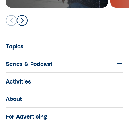
ลำบาก
คนันท์ EP.9 : คุยกับ นุ่น-ศิรพันธ์ และ
ท็อป-พิพัฒน์
มนุษย์ต่างวัย TALK
มนุษย์ต่างวัย Talk กับ ประสาน อิง
คนันท์ EP.8 : คุยกับ กรุณา บัวคำศรี
Topics
นักข่าวหญิงผู้เดินทางไปทั่วโลก
มนุษย์ต่างวัย TALK
Series & Podcast
มนุษย์ต่างวัย Talk กับ ประสาน อิง
คนันท์ EP.7 : คุยกับ ‘พี่เอก’ ธเนศ วรา
Activities
กุลนุเคราะห์
มนุษย์ต่างวัย TALK
About
มนุษย์ต่างวัย Talk กับ ประสาน อิง
คนันท์ EP.6 : คุยกับ “ซุป” วิวัฒน์ วงศ์
For Advertising
ภัทรฐิติ ผู้ที่เชื่อมาตลอดว่า เด็กคือ
ทรัพยากรที่มีค่าที่สุดในประเทศ