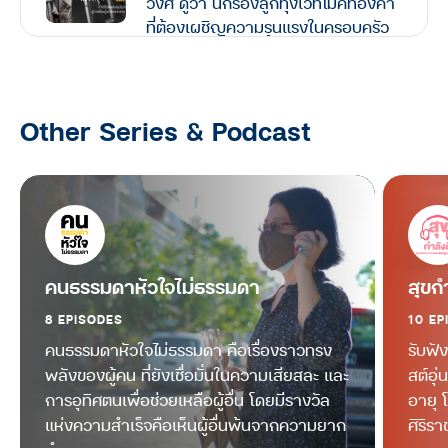
วงศ์ ดูวา นักร้องลูกทุ่งเวทีไมค์ทองคำ
ที่ต้องเผชิญความรุนแรงในครอบครัว
ตลอด 8 ปี สู่ชีวิตที่พลิกผัน
มนุษย์ต่างวัย TALK
Other Series & Podcast
มนุษย์ต่างวัย Talk กับ ประสาน อิง
คนันท์ EP.11 : คุยกับ ตุ้ม-สรกล อดุล
ยานนท์ “หนุ่มเมืองจันท์” ประสบการณ์
ทุกช่วงวัยล้วนมีความหมาย
มนุษย์ต่างวัย TALK
มนุษย์ต่างวัย Talk กับ ประสาน อิง
คนธรรมดาหัวใจไม่ธรรมดา
สุขก
คนันท์ EP.10 : คุยกับ อ้อม-สุนิสา สุข
8 EPISODES
10 EP
บุญสังข์ นิยามความสำเร็จเมื่อเติบโต
ขึ้น และเคล็ดลับ ‘วิชาใจเบา’ เพื่อ
คนธรรมดาหัวใจไม่ธรรมดา คือเรื่องราวทรง
รับฟั
เตรียมรับมือกับความเครียด
พลังของผู้คน ที่ยังเชื่อมั่นในความเสียสละ และ
สต์อุ
การอุทิศตนเพื่อช่วยเหลือผู้อื่น โดยมีรางวัล
อายุ 
มนุษย์ต่างวัย TALK
แห่งความสำเร็จคือเห็นผู้อื่นพ้นจากความยาก
ศิริรา
มนุษย์ต่างวัย Talk กับ ประสาน อิง