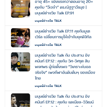
อายุ 45+ แข็งแรงกว่าตอนอายุ 20+
คุยกับ “วีเจจ๋า” ดร.ณัฐฐาวีรนุช |
มนุษย์ต่างวัย Talk EP.91
มนุษย์ต่างวัย TALK
มนุษย์ต่างวัย Talk EP.11 คุยกับมูเต
เวิร์ล เปลี่ยนการมูให้เข้ากับยุคดิจิทัล
มนุษย์ต่างวัย TALK
มนุษย์ต่างวัย Talk กับ ประสาน อิง
คนันท์ EP.12 : คุยกับ วิศ-วิศรุต สิน
พงศพร ผู้ก่อตั้งเพจ “วิเคราะห์บอล
จริงจัง” เพจกีฬาอันดับต้นๆ ของเมือง
ไทย
มนุษย์ต่างวัย TALK
มนุษย์ต่างวัย Talk กับ ประสาน อิง
คนันท์ EP.12 : คุยกับ แดเนียล-วิวัฒน์